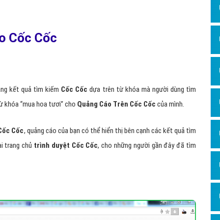
Dịch v
Hỏi đ
áo Cốc Cốc
Hỏi đ
Hỏi đá
Hỏi đá
rang kết quả tìm kiếm
Cốc Cốc
dựa trên từ khóa mà người dùng tìm
Hỏi đ
 từ khóa “mua hoa tươi” cho
Quảng Cáo Trên Cốc Cốc
của mình.
Hỏi đá
Hỏi đá
Cốc Cốc
, quảng cáo của bạn có thể hiển thị bên cạnh các kết quả tìm
Quảng
ại trang chủ
trình duyệt Cốc Cốc
, cho những người gần đây đã tìm
Dịch v
Dịch v
Dịch v
Dịch v