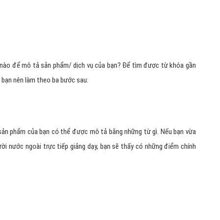
 QUẢNG CÁO CỐC CỐC TỐT?
 phù hợp nhất với ngôn ngữ thông thường mà người dùng sẽ sử dụng
 từ khóa tốt nhất:
 nào để mô tả sản phẩm/ dịch vụ của bạn? Để tìm được từ khóa gần