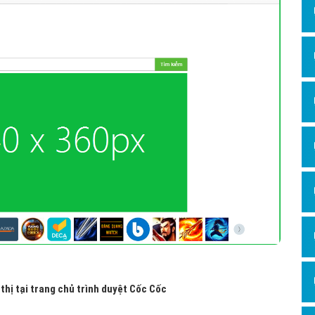
Hỏi đ
Thiết 
Quảng
Quảng
Định n
Nghĩa l
Phần 
thị tại trang chủ trình duyệt Cốc Cốc