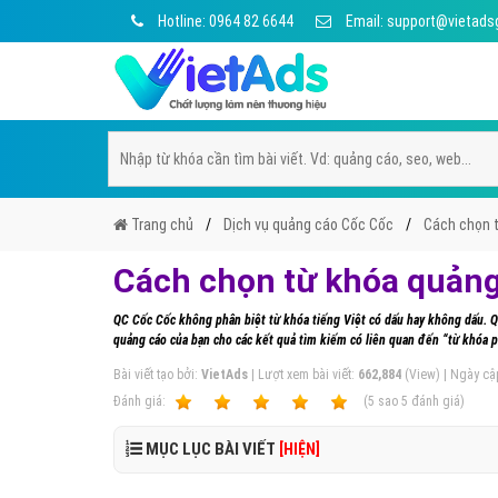
Hotline: 0964 82 6644
Email: support@vietads
Trang chủ
Dịch vụ quảng cáo Cốc Cốc
Cách chọn 
Cách chọn từ khóa quảng
QC Cốc Cốc không phân biệt từ khóa tiếng Việt có dấu hay không dấu. Qu
quảng cáo của bạn cho các kết quả tìm kiếm có liên quan đến “từ khóa 
Bài viết tạo bởi:
VietAds
| Lượt xem bài viết:
662,884
(View) | Ngày cậ
Ðánh giá:
1
2
3
4
5
(
5
sao
5
đánh giá)
MỤC LỤC BÀI VIẾT
[HIỆN]