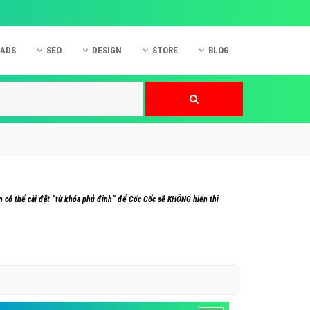
 ADS
SEO
DESIGN
STORE
BLOG
ner
 cáo Mobile
SEO Website
Thiết kế Web
nner
p quảng cáo Instagram
Dịch vụ SEO Website
Thiết kế Website
 cáo Zalo
Hỏi đáp SEO Google
Danh sách Website
 cáo Instagram
Thiết kế Landing Page
cáo Online
Dịch vụ thiết kế Website
ạn có thể cài đặt “từ khóa phủ định” để Cốc Cốc sẽ KHÔNG hiển thị
 cáo Skype
Hỏi đáp Website
 cáo TVC
 cáo Cốc Cốc
mềm ứng dụng hay