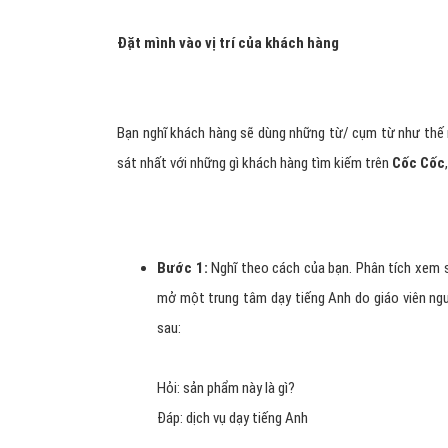
LÀM SAO ĐỂ CHỌN ĐƯỢC TỪ KHÓA
Để quảng cáo hiệu quả, bạn cần tạo danh sách từ khóa
trên công cụ tìm kiếm và trình duyệt web
Cốc Cốc
.
Dưới đây là các bước cơ bản giúp bạn lập danh sách
Đặt mình vào vị trí của khách hàng
Bạn nghĩ khách hàng sẽ dùng những từ/ cụm từ như thế