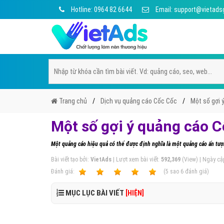
Hotline: 0964 82 6644
Email: support@vietads
Trang chủ
Dịch vụ quảng cáo Cốc Cốc
Một số gợi 
Một số gợi ý quảng cáo C
Một quảng cáo hiệu quả có thể được định nghĩa là một quảng cáo ấn tượ
Bài viết tạo bởi:
VietAds
| Lượt xem bài viết:
592,369
(View) | Ngày cậ
Ðánh giá:
1
2
3
4
5
(
5
sao
6
đánh giá)
MỤC LỤC BÀI VIẾT
[HIỆN]