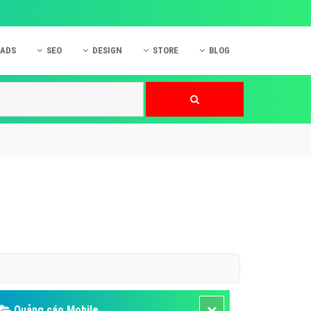
 ADS
SEO
DESIGN
STORE
BLOG
ner
 cáo Mobile
SEO Website
Thiết kế Web
nner
p quảng cáo Instagram
Dịch vụ SEO Website
Thiết kế Website
 cáo Zalo
Hỏi đáp SEO Google
Danh sách Website
 cáo Instagram
Thiết kế Landing Page
cáo Online
Dịch vụ thiết kế Website
 cáo Skype
Hỏi đáp Website
 cáo TVC
 cáo Cốc Cốc
mềm ứng dụng hay
Quảng cáo Mobile