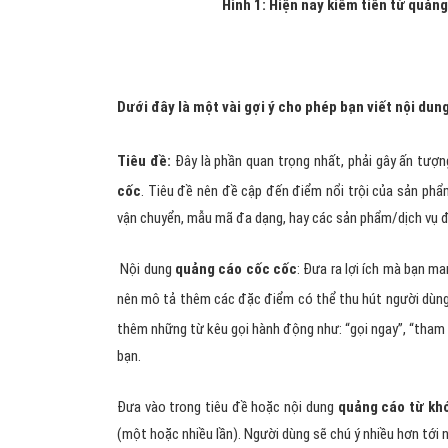
Hình 1: Hiện nay kiếm tiền từ quản
Dưới đây là một vài gợi ý cho phép bạn viết nội dun
Tiêu đề:
Đây là phần quan trọng nhất, phải gây ấn tượ
cốc
. Tiêu đề nên đề cập đến điểm nổi trội của sản phẩ
vận chuyển, mẫu mã đa dạng, hay các sản phẩm/dịch vụ 
Nội dung
quảng cáo cốc cốc
: Đưa ra lợi ích mà bạn m
nên mô tả thêm các đặc điểm có thể thu hút người dùng
thêm những từ kêu gọi hành động như: “gọi ngay”, “tham g
bạn.
Đưa vào trong tiêu đề hoặc nội dung
quảng cáo từ kh
(một hoặc nhiều lần). Người dùng sẽ chú ý nhiều hơn tới 