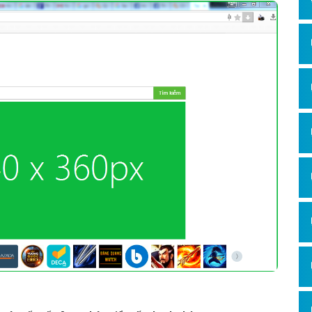
Hỏi đ
Thiết 
Quảng
Quảng
Định n
Nghĩa l
Phần 