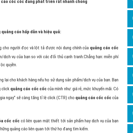
g cáo cốc cốc đang phát triển rất nhanh chóng
g quảng cáo hấp dẫn và hiệu quả:
ng cho người đọc và lột tả được nội dung chính của
quảng cáo cốc
m/dịch vụ của bạn so với các đối thủ cạnh tranh.Chẳng hạn: miễn phí
độc quyền.
ang lại cho khách hàng nếu họ sử dụng sản phẩm/dịch vụ của bạn. Bạn
 click
quảng cáo cốc cốc
của mình như: giá rẻ, mức khuyến mãi. Có
ia ngay” sẽ càng tăng tỉ lệ click (CTR) cho
quảng cáo cốc cốc
của
óa cốc cốc
có liên quan mật thiết tới sản phẩm hay dịch vụ của bạn
những quảng cáo liên quan tới thứ họ đang tìm kiếm.