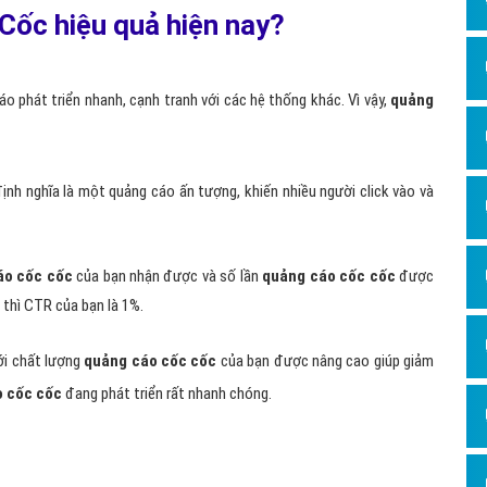
Dịch v
Cốc hiệu quả hiện nay?
Hỏi đ
Hỏi đ
o phát triển nhanh, cạnh tranh với các hệ thống khác. Vì vậy,
quảng
Hỏi đá
Hỏi đá
nh nghĩa là một quảng cáo ấn tượng, khiến nhiều người click vào và
Hỏi đ
Hỏi đá
áo cốc cốc
của bạn nhận được và số lần
quảng cáo cốc cốc
được
Hỏi đá
, thì CTR của bạn là 1%.
Quảng
Dịch v
ới chất lượng
quảng cáo cốc cốc
của bạn được nâng cao giúp giảm
o cốc cốc
đang phát triển rất nhanh chóng.
Dịch v
Dịch v
Dịch v