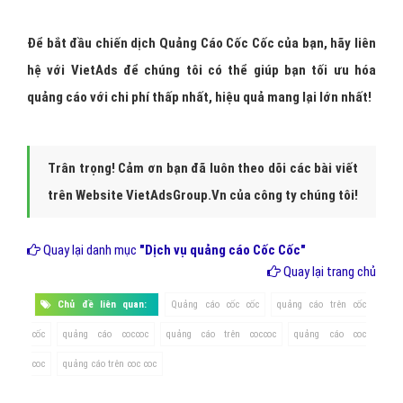
Để bắt đầu chiến dịch Quảng Cáo Cốc Cốc của bạn, hãy liên
hệ với VietAds để chúng tôi có thể giúp bạn tối ưu hóa
quảng cáo với chi phí thấp nhất, hiệu quả mang lại lớn nhất!
Trân trọng! Cảm ơn bạn đã luôn theo dõi các bài viết
trên Website VietAdsGroup.Vn của công ty chúng tôi!
Quay lại danh mục
"Dịch vụ quảng cáo Cốc Cốc"
Quay lại trang chủ
Chủ đề liên quan:
Quảng cáo cốc cốc
quảng cáo trên cốc
cốc
quảng cáo coccoc
quảng cáo trên coccoc
quảng cáo coc
coc
quảng cáo trên coc coc