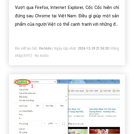
Vượt qua Firefox, Internet Explorer, Cốc Cốc hiện chỉ
đứng sau Chrome tại Việt Nam. Điều gì giúp một sản
phẩm của người Việt có thể cạnh tranh với những đối
thủ đến từ nước ngoài?
Bài viết tạo bởi:
VietAds
| Ngày cập nhật:
2024-12-29 21:56:20
|
Đăng
nhập
(4197) - No Audio