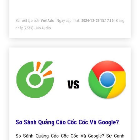
Bài viết tạo bởi:
VietAds
| Ngày cập nhật:
2024-12-29 15:17:16
|
Đăng
nhập
(2679) - No Audio
So Sánh Quảng Cáo Cốc Cốc Và Google?
So Sánh Quảng Cáo Cốc Cốc Và Google? Sự Cạnh