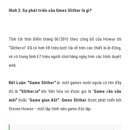
Hình 2: Sự phát triển của Gmes Slither là gì?
Tính tới thời điểm tháng 06/2016 theo công bố của Howse thì
“Slither.io” đã có hơn 68 triệu lượt tải về trên các thiết bị di động,
và có trung bình 67 triệu người chơi hàng ngày trên các trình duyệt
web.