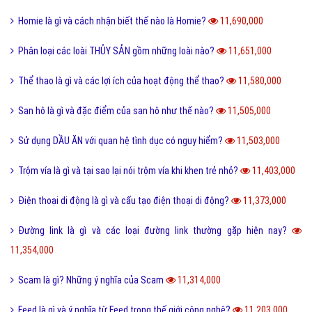
Offline là gì và ý nghĩa offline & online trong công việc?
11,938,000
FS là gì và trào lưu FS trên Facebook có thể bạn chưa biết?
11,886,000
Sơn mài là gì và các nguyên liệu chính trong sơn bài?
11,845,000
Vk là gì và các tính năng mới nhất của mạng xã hội VK?
11,739,000
Homie là gì và cách nhận biết thế nào là Homie?
11,690,000
Phân loại các loài THỦY SẢN gồm những loài nào?
11,651,000
Thể thao là gì và các lợi ích của hoạt động thể thao?
11,580,000
San hô là gì và đặc điểm của san hô như thế nào?
11,505,000
Sử dụng DẦU ĂN với quan hệ tình dục có nguy hiểm?
11,503,000
Trộm vía là gì và tại sao lại nói trộm vía khi khen trẻ nhỏ?
11,403,000