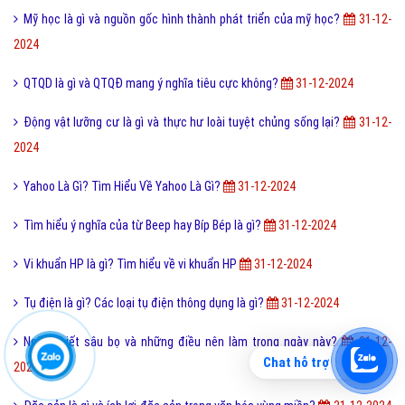
Tế Bào Sắc Tố Là Gì? Biểu hiện tế bào sắc tố ở động vật?
31-12-2024
Quotation là gì và báo giá trong tiếng anh có nghĩa là gì?
31-12-2024
Động vật là gì? Sự kỳ diệu sinh sản ở động vật bạn chưa biết?
31-12-
2024
Mỹ học là gì và nguồn gốc hình thành phát triển của mỹ học?
31-12-
2024
QTQD là gì và QTQĐ mang ý nghĩa tiêu cực không?
31-12-2024
Động vật lưỡng cư là gì và thực hư loài tuyệt chủng sống lại?
31-12-
2024
Yahoo Là Gì? Tìm Hiểu Về Yahoo Là Gì?
31-12-2024
Chat hỗ trợ
Tìm hiểu ý nghĩa của từ Beep hay Bíp Bép là gì?
31-12-2024