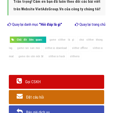
Kết Luận:
"Game Slither"
là một games nước ngoài có tên đầy
đủ là
"Slither.io"
khi Việt hóa nó được gọi là "
Game rắn săn
mồi"
hoặc "
Game giun đất".
Gmes Slither
được phát triển bởi
Steven Howse – một lập trình viên game độc lập.
Trân trọng! Cảm ơn bạn đã luôn theo dõi các bài viết
trên Website VietAdsGroup.Vn của công ty chúng tôi!
Quay lại danh mục
"Hỏi đáp là gì"
Quay lại trang chủ
Chủ đề liên quan:
game slither là gì
choi slither khong
lag
game ran san moi
slither.io download
slither offline
slither.io
mod
game rắn săn mồi 3d
slither.io hack
slitherio