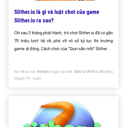
Slither.io là gì và luật chơi của game
Slither.io ra sao?
Chỉ sau 3 tháng phát hành, trò chơi Slither.io đã có gần
70 triệu lượt tải về, phá vỡ vô số kỷ lục thị trường
game di động. Cách chơi của “Giun săn mồi” Slither vô
cùng đơn giản, nhưng mang tính tương tác cộng đồng
cao.
Bài viết tạo bởi:
VietAds
| Ngày cập nhật:
2024-12-29 07:11:58
|
Đăng