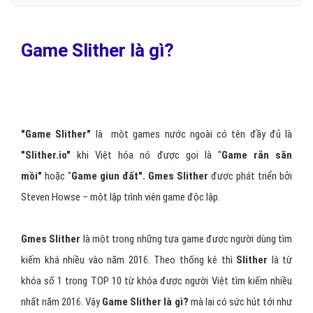
Game Slither là gì?
"Game Slither"
là một games nước ngoài có tên đầy đủ là
"Slither.io"
khi Việt hóa nó được gọi là "
Game rắn săn
mồi"
hoặc "
Game giun đất".
Gmes Slither
được phát triển bởi
Steven Howse – một lập trình viên game độc lập.
Gmes Slither
là một trong những tựa game được người dùng tìm
kiếm khá nhiều vào năm 2016. Theo thống kê thì
Slither
là từ
khóa số 1 trong TOP 10 từ khóa được người Việt tìm kiếm nhiều
nhất năm 2016. Vậy
Game Slither
là gì?
mà lại có sức hút tới như