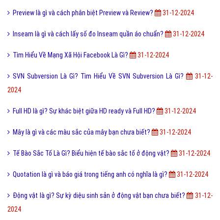
Combat là gì và các yếu tố quan trọng khi Combat Game?
31-12-2024
Nội dung quy tắc 5M trong sản xuất và kinh doanh hiện nay?
31-12-
2024
Tại sao từ GNITE được giới trẻ hiện nay thích sử dụng?
31-12-2024
Preview là gì và cách phân biệt Preview và Review?
31-12-2024
Inseam là gì và cách lấy số đo Inseam quần áo chuẩn?
31-12-2024
Tìm Hiểu Về Mạng Xã Hội Facebook Là Gì?
31-12-2024
SVN Subversion Là Gì? Tìm Hiểu Về SVN Subversion Là Gì?
31-12-
2024
Full HD là gì? Sự khác biệt giữa HD ready và Full HD?
31-12-2024
Mây là gì và các màu sắc của mây bạn chưa biết?
31-12-2024