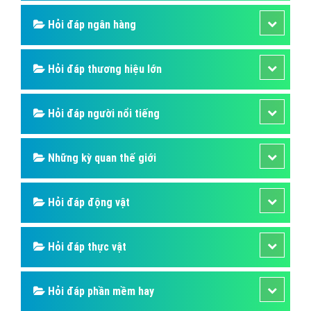
Hỏi đáp sức khỏe
Hỏi đáp tử vi phong thủy
Hỏi đáp thủ thuật máy tính
Hỏi đáp ngân hàng
Hỏi đáp thương hiệu lớn
Hỏi đáp người nổi tiếng
Những kỳ quan thế giới