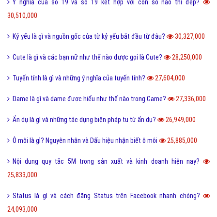
36,540,000
Sống ảo là gì? Biểu hiện và Thực trạng sống ảo của giới trẻ hiện nay
33,937,000
Tomboy là gì và hiểu như thế nào cho đúng về Tomboy?
31,137,000
Ý nghĩa của số 19 và số 19 kết hợp với con số nào thì đẹp?
30,510,000
Kỷ yếu là gì và nguồn gốc của từ kỷ yếu bắt đầu từ đâu?
30,327,000
Cute là gì và các bạn nữ như thế nào được gọi là Cute?
28,250,000
Tuyến tính là gì và những ý nghĩa của tuyến tính?
27,604,000
Dame là gì và dame được hiểu như thế nào trong Game?
27,336,000
Ẩn dụ là gì và những tác dụng biện pháp tu từ ẩn dụ?
26,949,000