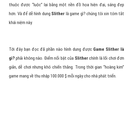
thuộc được “luộc” lại bằng một nền đồ họa hiện đại, sáng đẹp
hơn. Và để dễ hình dung
Slither
là game gì? chúng tôi xin tóm tắt
khái niệm này.
Tới đây bạn đọc đã phần nào hình dung được
Game Slither là
gì?
phải không nào. Điểm nổi bật của
Slither
chính là lối chơi đơn
giản, dễ chơi nhưng khó chiến thắng. Trong thời gian “hoàng kim”
game mang về thu nhập 100.000 $ mỗi ngày cho nhà phát triển.