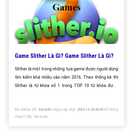
Bài viết tạo bởi:
VietAds
| Ngày cập nhật:
2024-12-28 17:07:18
|
Đăng
nhập
(1533) - No Audio
Game Slither Là Gì? Game Slither Là Gì?
Slither là một trong những tựa game được người dùng
tìm kiếm khá nhiều vào năm 2016. Theo thống kê thì