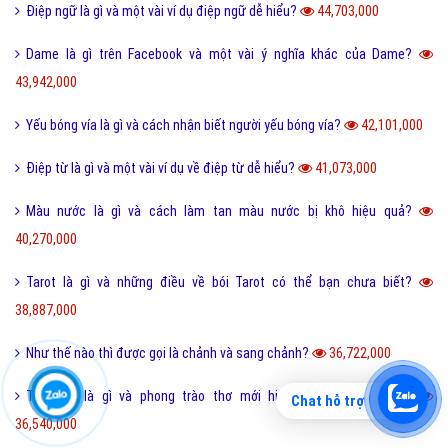
Điệp ngữ là gì và một vài ví dụ điệp ngữ dễ hiểu?
44,703,000
Dame là gì trên Facebook và một vài ý nghĩa khác của Dame?
43,942,000
Yếu bóng vía là gì và cách nhận biết người yếu bóng vía?
42,101,000
Điệp từ là gì và một vài ví dụ về điệp từ dễ hiểu?
41,073,000
Màu nước là gì và cách làm tan màu nước bị khô hiệu quả?
40,270,000
Tarot là gì và những điều về bói Tarot có thể bạn chưa biết?
38,887,000
Như thế nào thì được gọi là chảnh và sang chảnh?
36,722,000
Thơ mới là gì và phong trào thơ mới hiện nay như thế nào?
Chat hỗ trợ
36,540,000