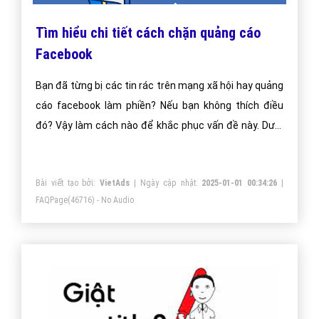
Tìm hiểu chi tiết cách chặn quảng cáo
Facebook
Bạn đã từng bị các tin rác trên mạng xã hội hay quảng
cáo facebook làm phiền? Nếu bạn không thích điều
đó? Vậy làm cách nào để khắc phục vấn đề này. Dưới
đây là bài của Vietadgroup chúng tôi đưa ra để các
bạn có thể tham khảo phương án chặn quảng cáo
Bài viết tạo bởi:
VietAds
| Ngày cập nhật:
2025-01-01 00:34:26
|
facebook như mong muốn
FAQPage
(46716) - No Audio