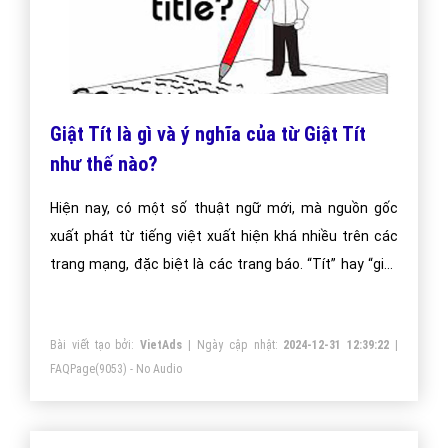
Giật Tít là gì và ý nghĩa của từ Giật Tít
như thế nào?
Hiện nay, có một số thuật ngữ mới, mà nguồn gốc
xuất phát từ tiếng việt xuất hiện khá nhiều trên các
trang mạng, đặc biệt là các trang báo. “Tít” hay “giật
tít” thường xuất hiện thường xuyên và được nhắc đến
khá nhiều trên báo điện tử. Vậy ý nghĩa của thuật ngữ
Bài viết tạo bởi:
VietAds
| Ngày cập nhật:
2024-12-31 12:39:22
|
này như thế nào?
FAQPage
(9053) - No Audio