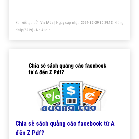
Bài viết tạo bởi:
VietAds
| Ngày cập nhật:
2024-12-29 10:29:13
|
Đăng
nhập
(6919) - No Audio
Chia sẻ sách quảng cáo facebook từ A
đến Z Pdf?