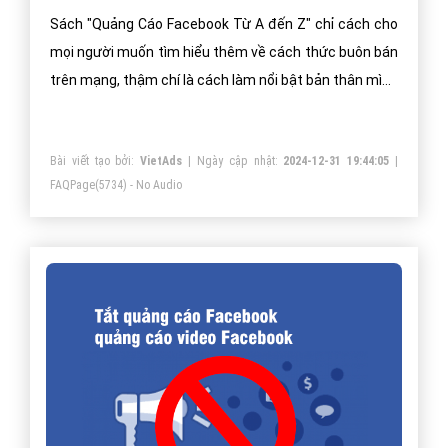
Sách "Quảng Cáo Facebook Từ A đến Z" chỉ cách cho
mọi người muốn tìm hiểu thêm về cách thức buôn bán
trên mạng, thậm chí là cách làm nổi bật bản thân mình
hơn. Sách khá hay và hữu dụng cho mọi người.
Bài viết tạo bởi:
VietAds
| Ngày cập nhật:
2024-12-31 19:44:05
|
FAQPage
(5734) - No Audio