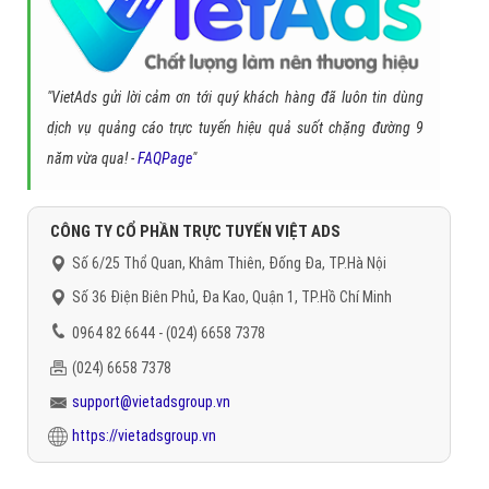
"VietAds gửi lời cảm ơn tới quý khách hàng đã luôn tin dùng
dịch vụ quảng cáo trực tuyến hiệu quả suốt chặng đường 9
năm vừa qua! -
FAQPage
"
CÔNG TY CỔ PHẦN TRỰC TUYẾN VIỆT ADS
Số 6/25 Thổ Quan, Khâm Thiên, Đống Đa, TP.Hà Nội
Số 36 Điện Biên Phủ, Đa Kao, Quận 1, TP.Hồ Chí Minh
0964 82 6644 - (024) 6658 7378
(024) 6658 7378
support@vietadsgroup.vn
https://vietadsgroup.vn