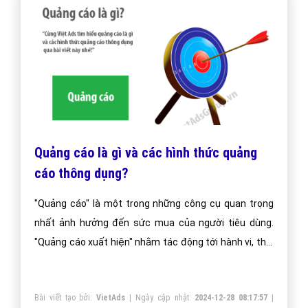
Quảng cáo là gì và các hình thức quảng
cáo thông dụng?
"Quảng cáo" là một trong những công cụ quan trọng
nhất ảnh hưởng đến sức mua của người tiêu dùng.
"Quảng cáo xuất hiện" nhằm tác động tới hành vi, thói
quen mua hàng của người tiêu dùng hay khách hàng
bằng cách cung cấp những thông điệp bán hàng theo
Bài viết tạo bởi:
VietAds
| Ngày cập nhật:
2024-12-28 08:17:57
|
cách thuyết phục về sản phẩm hay dịch vụ của người