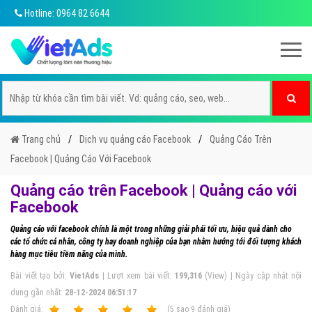
Hotline: 0964 82 6644
Trang chủ
Dịch vụ quảng cáo Facebook
Quảng Cáo Trên
Facebook | Quảng Cáo Với Facebook
Quảng cáo trên Facebook | Quảng cáo với
Facebook
Quảng cáo với facebook chính là một trong những giải phái tối ưu, hiệu quả dành cho
các tổ chức cá nhân, công ty hay doanh nghiệp của bạn nhằm hướng tới đối tượng khách
hàng mục tiêu tiềm năng của mình.
Bài viết tạo bởi:
VietAds
| Lượt xem bài viết:
199,316
(View) | Ngày cập nhật nội
dung gần nhất:
28-12-2024 06:51:17
Ðánh giá:
1
2
3
4
5
(
5
sao
9
đánh giá)