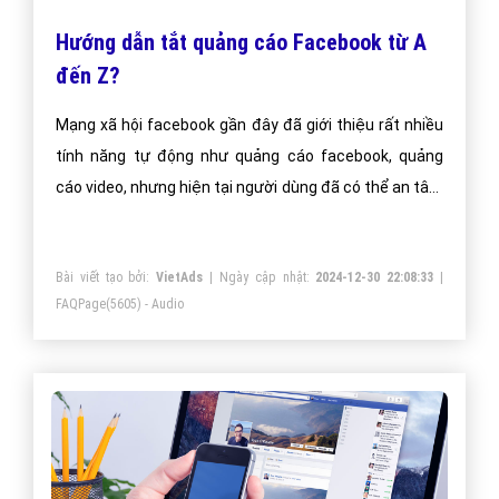
Hướng dẫn tắt quảng cáo Facebook từ A
đến Z?
Mạng xã hội facebook gần đây đã giới thiệu rất nhiều
tính năng tự động như quảng cáo facebook, quảng
cáo video, nhưng hiện tại người dùng đã có thể an tâm
tránh khỏi sự phiền nhiễu của tính năng tự động này
Bài viết tạo bởi:
VietAds
| Ngày cập nhật:
2024-12-30 22:08:33
|
FAQPage
(5605) - Audio