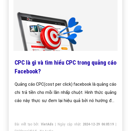
CPC là gì và tìm hiểu CPC trong quảng cáo
Facebook?
Quảng cáo CPC(cost per click) facebook là quảng cáo
chi trả tiền cho mỗi lần nhấp chuột. Hình thức quảng
cáo này thực sự đem lại hiệu quả bởi nó hướng đến
đúng đối tượng khách hàng tiềm năng quan tâm đến
dịch vụ, sản phầm của doanh nghiệp, công ty bạn và là
Bài viết tạo bởi:
VietAds
| Ngày cập nhật:
2024-12-29 06:05:19
|
những người thực sự có nhu cầu cần những thứ đó.