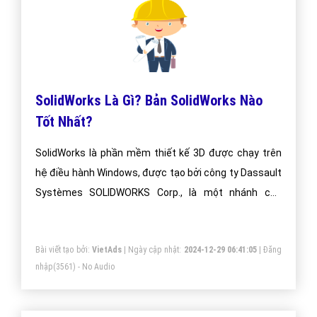
SolidWorks Là Gì? Bản SolidWorks Nào
Tốt Nhất?
SolidWorks là phần mềm thiết kế 3D được chạy trên
hệ điều hành Windows, được tạo bởi công ty Dassault
Systèmes SOLIDWORKS Corp., là một nhánh của
Dassault Systèmes, S. A. (Vélizy, Pháp).
Bài viết tạo bởi:
VietAds
| Ngày cập nhật:
2024-12-29 06:41:05
|
Đăng
nhập
(3561) - No Audio