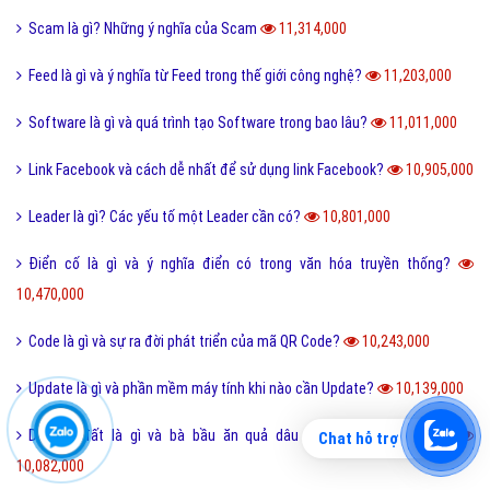
Scam là gì? Những ý nghĩa của Scam
11,314,000
Feed là gì và ý nghĩa từ Feed trong thế giới công nghệ?
11,203,000
Software là gì và quá trình tạo Software trong bao lâu?
11,011,000
Link Facebook và cách dễ nhất để sử dụng link Facebook?
10,905,000
Leader là gì? Các yếu tố một Leader cần có?
10,801,000
Điển cố là gì và ý nghĩa điển có trong văn hóa truyền thống?
10,470,000
Code là gì và sự ra đời phát triển của mã QR Code?
10,243,000
Update là gì và phần mềm máy tính khi nào cần Update?
10,139,000
Dâu da đất là gì và bà bầu ăn quả dâu da đất có tốt không?
Chat hỗ trợ
10,082,000