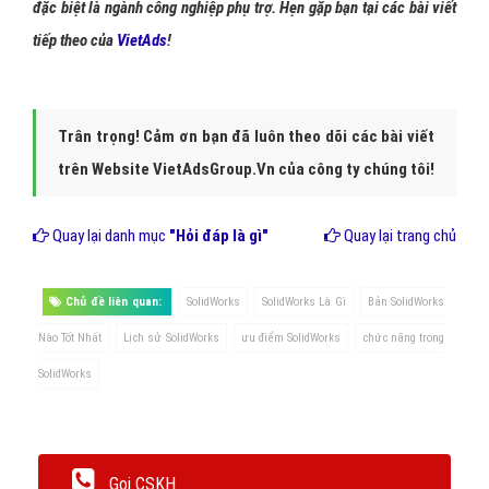
đặc biệt là ngành công nghiệp phụ trợ. Hẹn gặp bạn tại các bài viết
tiếp theo của
VietAds
!
Trân trọng! Cảm ơn bạn đã luôn theo dõi các bài viết
trên Website VietAdsGroup.Vn của công ty chúng tôi!
Quay lại danh mục
"Hỏi đáp là gì"
Quay lại trang chủ
Chủ đề liên quan:
SolidWorks
SolidWorks Là Gì
Bản SolidWorks
Nào Tốt Nhất
Lịch sử SolidWorks
ưu điểm SolidWorks
chức năng trong
SolidWorks
Gọi CSKH