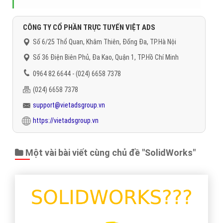
CÔNG TY CỔ PHẦN TRỰC TUYẾN VIỆT ADS
Số 6/25 Thổ Quan, Khâm Thiên, Đống Đa, TP.Hà Nội
Số 36 Điện Biên Phủ, Đa Kao, Quận 1, TP.Hồ Chí Minh
0964 82 6644 - (024) 6658 7378
(024) 6658 7378
support@vietadsgroup.vn
https://vietadsgroup.vn
Một vài bài viết cùng chủ đề "SolidWorks"