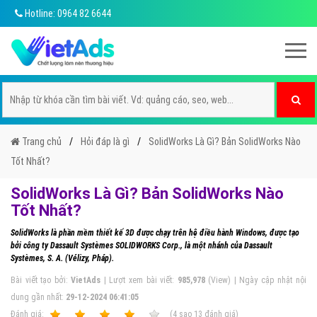
Hotline: 0964 82 6644
Trang chủ
Hỏi đáp là gì
SolidWorks Là Gì? Bản SolidWorks Nào
Tốt Nhất?
SolidWorks Là Gì? Bản SolidWorks Nào
Tốt Nhất?
SolidWorks là phần mềm thiết kế 3D được chạy trên hệ điều hành Windows, được tạo
bởi công ty Dassault Systèmes SOLIDWORKS Corp., là một nhánh của Dassault
Systèmes, S. A. (Vélizy, Pháp).
Bài viết tạo bởi:
VietAds
| Lượt xem bài viết:
985,978
(View) | Ngày cập nhật nội
dung gần nhất:
29-12-2024 06:41:05
Ðánh giá:
1
2
3
4
5
(
4
sao
13
đánh giá)