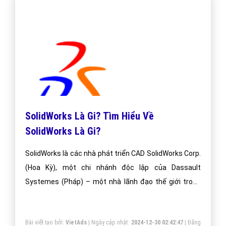
SolidWorks Là Gi? Tìm Hiểu Về
SolidWorks Là Gi?
SolidWorks là các nhà phát triển CAD SolidWorks Corp.
(Hoa Kỳ), một chi nhánh độc lập của Dassault
Systemes (Pháp) – một nhà lãnh đạo thế giới trong
phần mềm công nghệ cao.
Bài viết tạo bởi:
VietAds
| Ngày cập nhật:
2024-12-30 02:42:47
|
Đăng