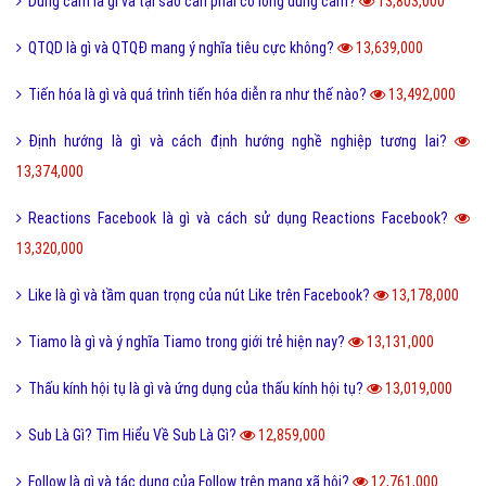
Dũng cảm là gì và tại sao cần phải có lòng dũng cảm?
13,803,000
QTQD là gì và QTQĐ mang ý nghĩa tiêu cực không?
13,639,000
Tiến hóa là gì và quá trình tiến hóa diễn ra như thế nào?
13,492,000
Định hướng là gì và cách định hướng nghề nghiệp tương lai?
13,374,000
Reactions Facebook là gì và cách sử dụng Reactions Facebook?
13,320,000
Like là gì và tầm quan trọng của nút Like trên Facebook?
13,178,000
Tiamo là gì và ý nghĩa Tiamo trong giới trẻ hiện nay?
13,131,000
Thấu kính hội tụ là gì và ứng dụng của thấu kính hội tụ?
13,019,000
Sub Là Gì? Tìm Hiểu Về Sub Là Gì?
12,859,000
Follow là gì và tác dụng của Follow trên mạng xã hội?
12,761,000