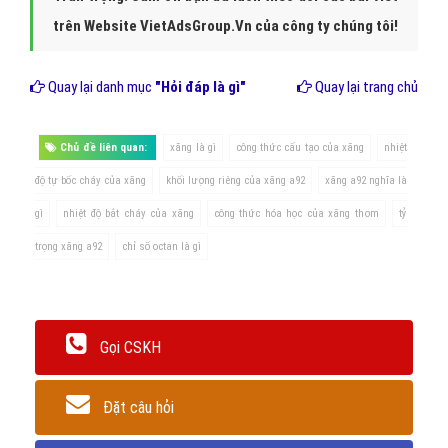
trên Website VietAdsGroup.Vn của công ty chúng tôi!
Quay lại danh mục
"Hỏi đáp là gì"
Quay lại trang chủ
Chủ đề liên quan:
xăng là gì
công thức cấu tạo của xăng
nhiệt
độ tự bốc cháy của xăng
khối lượng riêng của xăng a92
xăng a92 nghĩa là
gì
nhiệt độ bắt cháy của xăng
công thức hóa học của xăng thơm
tỷ
trọng xăng a92
chỉ số octan là gì
Gọi CSKH
Đặt câu hỏi