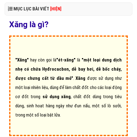
MỤC LỤC BÀI VIẾT
[HIỆN]
Xăng là gì?
"Xăng"
hay còn gọi là
"ét-xăng"
là
"một loại dung dịch
nhẹ có chứa Hyđrocacbon, dễ bay hơi, dễ bốc cháy,
được chưng cất từ dầu mỏ"
.
Xăng
được sử dụng như
một loại nhiên liệu, dùng để làm chất đốt cho các loại động
cơ đốt trong
sử dụng xăng
, chất đốt dùng trong tiêu
dùng, sinh hoạt hàng ngày như đun nấu, một số lò sưởi,
trong một số loại bật lửa.