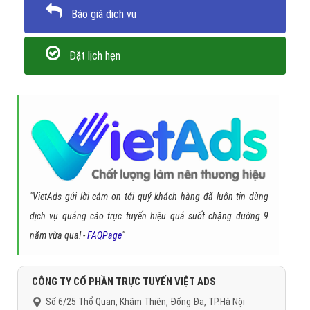
Báo giá dịch vụ
Đặt lịch hẹn
"VietAds gửi lời cảm ơn tới quý khách hàng đã luôn tin dùng
dịch vụ quảng cáo trực tuyến hiệu quả suốt chặng đường 9
năm vừa qua! -
FAQPage
"
CÔNG TY CỔ PHẦN TRỰC TUYẾN VIỆT ADS
Số 6/25 Thổ Quan, Khâm Thiên, Đống Đa, TP.Hà Nội