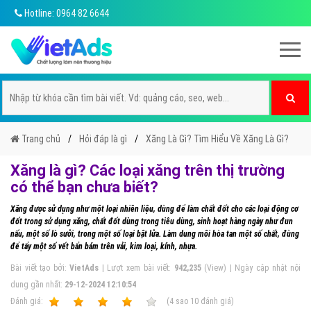
Hotline: 0964 82 6644
Trang chủ
Hỏi đáp là gì
Xăng Là Gì? Tìm Hiểu Về Xăng Là Gì?
Xăng là gì? Các loại xăng trên thị trường
có thể bạn chưa biết?
Xăng được sử dụng như một loại nhiên liệu, dùng để làm chất đốt cho các loại động cơ
đốt trong sử dụng xăng, chất đốt dùng trong tiêu dùng, sinh hoạt hàng ngày như đun
nấu, một số lò sưởi, trong một số loại bật lửa. Làm dung môi hòa tan một số chất, đùng
để tẩy một số vết bẩn bám trên vải, kim loại, kính, nhựa.
Bài viết tạo bởi:
VietAds
| Lượt xem bài viết:
942,235
(View) | Ngày cập nhật nội
dung gần nhất:
29-12-2024 12:10:54
Ðánh giá:
1
2
3
4
5
(
4
sao
10
đánh giá)