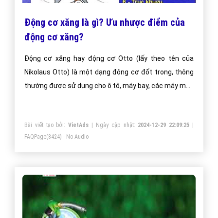
Động cơ xăng là gì? Ưu nhược điểm của
động cơ xăng?
Động cơ xăng hay động cơ Otto (lấy theo tên của
Nikolaus Otto) là một dạng động cơ đốt trong, thông
thường được sử dụng cho ô tô, máy bay, các máy móc
di động nhỏ như máy xén cỏ hay xe máy cũng như làm
động cơ cho các loại thuyền và tàu nhỏ.
Bài viết tạo bởi:
VietAds
| Ngày cập nhật:
2024-12-29 22:09:25
|
FAQPage
(8424) - No Audio