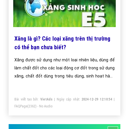
Xăng là gì? Các loại xăng trên thị trường
có thể bạn chưa biết?
Xăng được sử dụng như một loại nhiên liệu, dùng để
làm chất đốt cho các loại động cơ đốt trong sử dụng
xăng, chất đốt dùng trong tiêu dùng, sinh hoạt hàng
ngày như đun nấu, một số lò sưởi, trong một số loại
bật lửa. Làm dung môi hòa tan một số chất, đùng để
Bài viết tạo bởi:
VietAds
| Ngày cập nhật:
2024-12-29 12:10:54
|
tẩy một số vết bẩn bám trên vải, kim loại, kính, nhựa.
FAQPage
(2362) - No Audio