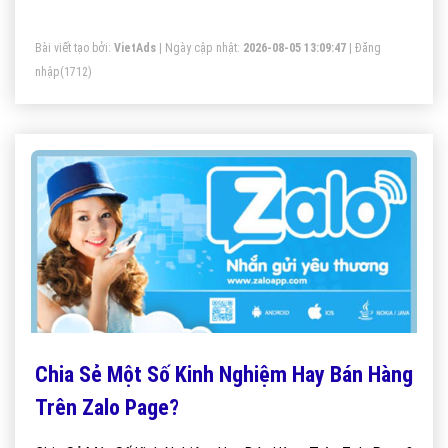
của Windows 10, đồng thời tạo cảm giác hiện đại, nhẹ
Bài viết tạo bởi:
VietAds
| Ngày cập nhật:
2026-08-05 13:09:47
|
Đăng
nhàng cho người dùng.
nhập
(1712)
Chia Sẻ Một Số Kinh Nghiệm Hay Bán Hàng
Trên Zalo Page?