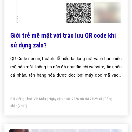
Giới trẻ mê mệt với trào lưu QR code khi
sử dụng zalo?
QR Code nói một cách dễ hiểu là dạng mã vạch hai chiều
mã hóa một thông tin nào đó như địa chỉ website, tin nhắn
cá nhân, tên hàng hóa được đọc bởi máy đọc mã vạch,
smartphone có chức năng chụp ảnh hoặc ứng dụng
chuyên biệt để quét mã.
Bài viết tạo bởi:
VietAds
| Ngày cập nhật:
2026-08-04 23:29:46
|
Đăng
nhập
(2557)