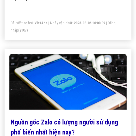
Bài viết tạo bởi:
VietAds
| Ngày cập nhật:
2026-08-06 10:00:09
|
Đăng
nhập
(2107)
Nguồn gốc Zalo có lượng người sử dụng
phổ biến nhất hiện nay?