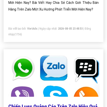
Mới Hiện Nay? Bài Viết Hay Chia Sẻ Cách Giới Thiệu Bán
Hàng Trên Zalo Một Xu Hướng Phát Triển Mới Hiện Nay?
Bài viết tạo bởi:
VietAds
| Ngày cập nhật:
2026-08-05 23:48:53
|
Đăng
nhập
(1756)
Chiến Luợc Quảng Cáo Trên Zalo Hiệu Quả