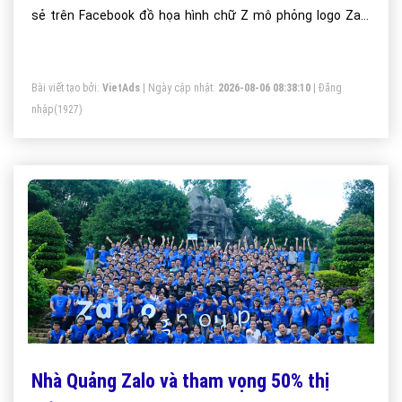
sẻ trên Facebook đồ họa hình chữ Z mô phỏng logo Zalo
trên áo đồng phục được trích từ mã nguồn của máy chủ
Zalo.
Bài viết tạo bởi:
VietAds
| Ngày cập nhật:
2026-08-06 08:38:10
|
Đăng
nhập
(1927)
Nhà Quảng Zalo và tham vọng 50% thị