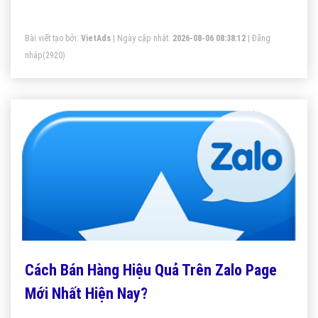
người Myanmar đang sử dụng. Ngày 26/10, tại Yangon,
Myanmar, ông Vương Quang Khải, Phó tổng giám đốc VNG,
Bài viết tạo bởi:
VietAds
| Ngày cập nhật:
2026-08-06 08:38:12
|
Đăng
người sáng lập Zalo, tuyên bố dịch vụ nhắn tin tức thời này
nhập
(2920)
có 2 triệu người dùng tại đây.
Cách Bán Hàng Hiệu Quả Trên Zalo Page
Mới Nhất Hiện Nay?