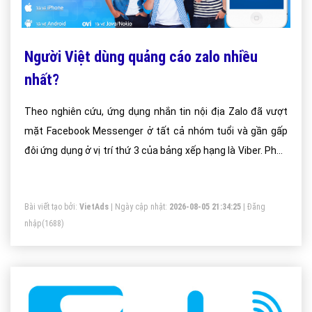
Người Việt dùng quảng cáo zalo nhiều
nhất?
Theo nghiên cứu, ứng dụng nhắn tin nội địa Zalo đã vượt
mặt Facebook Messenger ở tất cả nhóm tuổi và gần gấp
đôi ứng dụng ở vị trí thứ 3 của bảng xếp hạng là Viber. Phần
lớn người tham gia khảo sát đều cài Zalo và Facebook
trong điện thoại.
Bài viết tạo bởi:
VietAds
| Ngày cập nhật:
2026-08-05 21:34:25
|
Đăng
nhập
(1688)