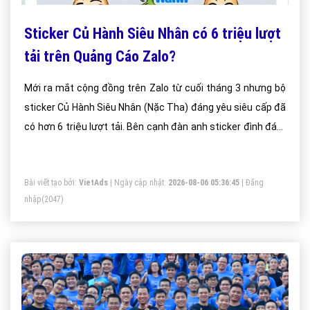
Sticker Củ Hành Siêu Nhân có 6 triệu lượt
tải trên Quảng Cáo Zalo?
Mới ra mắt cộng đồng trên Zalo từ cuối tháng 3 nhưng bộ
sticker Củ Hành Siêu Nhân (Nặc Tha) đáng yêu siêu cấp đã
có hơn 6 triệu lượt tải. Bên cạnh đàn anh sticker đình đám
Củ Hành, cứ 5 người sử dụng Zalo thì có 1 người sở hữu Củ
Hành Siêu Nhân (Nặc Tha).
Bài viết tạo bởi:
VietAds
| Ngày cập nhật:
2026-08-06 05:36:45
|
Đăng
nhập
(2047)