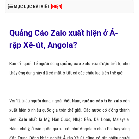
MỤC LỤC BÀI VIẾT
[HIỆN]
Quảng Cáo Zalo xuất hiện ở Ả-
rập Xê-út, Angola?
Bản đồ quốc tế người dùng
quảng cáo zalo
vừa được tiết lộ cho
thấy ứng dụng này đã có mặt ở tất cả các châu lục trên thế giới.
Với 12 triệu người dùng, ngoài Việt Nam,
quảng cáo trên zalo
còn
xuất hiện ở nhiều quốc gia trên thế giới. Các nước có đông thành
viên
Zalo
nhất là Mỹ, Hàn Quốc, Nhật Bản, Đài Loan, Malaysia.
Đáng chú ý, ở các quốc gia xa xôi như Angola ở châu Phi hay vùng
đất Trung Đông khắc nghiệt Ả rập Xê út cũng có rất nhiều người