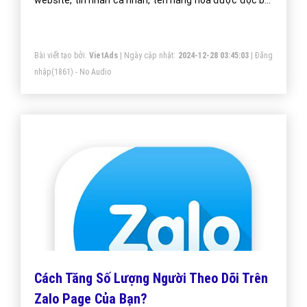
website, tin nhắn cá nhân, tên hàng hóa được đọc bởi
máy đọc mã vạch, smartphone có chức năng chụp
ảnh hoặc ứng dụng chuyên biệt để quét mã.
Bài viết tạo bởi:
VietAds
| Ngày cập nhật:
2024-12-28 03:45:03
|
Đăng
nhập
(1861) - No Audio
Cách Tăng Số Lượng Người Theo Dõi Trên
Zalo Page Của Bạn?