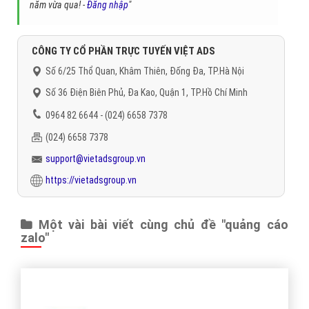
năm vừa qua! -
Đăng nhập
"
CÔNG TY CỔ PHẦN TRỰC TUYẾN VIỆT ADS
Số 6/25 Thổ Quan, Khâm Thiên, Đống Đa, TP.Hà Nội
Số 36 Điện Biên Phủ, Đa Kao, Quận 1, TP.Hồ Chí Minh
0964 82 6644 - (024) 6658 7378
(024) 6658 7378
support@vietadsgroup.vn
https://vietadsgroup.vn
Một vài bài viết cùng chủ đề "quảng cáo
zalo"