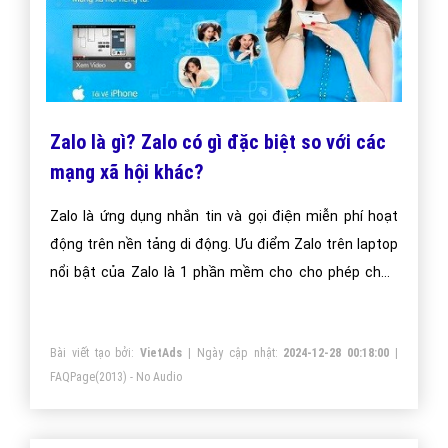
Zalo là gì? Zalo có gì đặc biệt so với các
mạng xã hội khác?
Zalo là ứng dụng nhắn tin và gọi điện miễn phí hoạt
động trên nền tảng di động. Ưu điểm Zalo trên laptop
nổi bật của Zalo là 1 phần mềm cho cho phép chát,
nhắn tin, gọi điện miễn phí. Zalo còn là 1 mạng xã hội
thân thiện với người dùng Việt Nam, đặc biệt là giới
Bài viết tạo bởi:
VietAds
| Ngày cập nhật:
2024-12-28 00:18:00
|
trẻ. Lần đầu tiên, người Việt đã phát triển được 1
FAQPage
(2013) - No Audio
mạng xã hội có người dùng rộng rãi, phổ biến. Nó là
phần mềm tìm kiếm tình yêu hữu hiệu nhất.