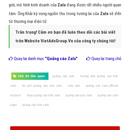
giới, mô hình kinh doanh của
Zalo
đang được rất nhiều người quan
tâm. Ông Khải kỳ vọng nguồn thu trong tương lai của
Zalo
sẽ đến
từ thương mại điện tử.
Trân trọng! Cảm ơn bạn đã luôn theo dõi các bài viết
trên Website VietAdsGroup.Vn của công ty chúng tôi!
Quay lại danh mục
"Quảng cáo Zalo"
Quay lại trang chủ
Chủ đề liên quan:
quảng cáo zalo
hướng dẫn quảng cáo trên
zalo
chi phí quảng cáo trên zalo
zalo ads
quảng cáo zalo official
account
chạy quảng cáo trên zalo
quảng cáo qua zalo
quảng cáo zalo
page
quảng cáo trên zalo