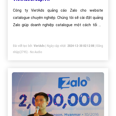
Công ty VietAds quảng cáo Zalo cho website
catalogue chuyên nghiệp. Chúng tôi sẽ cài đặt quảng
Zalo giúp doanh nghiệp catalogue một cách tối ưu
hiệu quả nhất. Mang đến khách hàng cho doanh
nghiệp catalogue khi sử dụng ứng dụng Zalo.
Bài viết tạo bởi:
VietAds
| Ngày cập nhật:
2024-12-30 02:12:08
|
Đăng
nhập
(2795) - No Audio