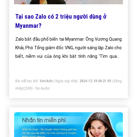
Tại sao Zalo có 2 triệu người dùng ở
Myanmar?
Zalo bắt đầu phổ biến tại Myanmar: Ông Vương Quang
Khải, Phó Tổng giám đốc VNG, người sáng lập Zalo cho
biết, niềm vui của ông khi bật tính năng 'Tìm quanh
đây' thấy nhiều người Myanmar đang sử dụng. Ngày
26/10, tại Yangon, Myanmar, ông Vương Quang Khải,
Bài viết tạo bởi:
VietAds
| Ngày cập nhật:
2024-12-29 06:21:55
|
Đăng
Phó tổng giám đốc VNG, người sáng lập Zalo, tuyên bố
nhập
(2269) - No Audio
dịch vụ nhắn tin tức thời này có 2 triệu người dùng tại
đây.