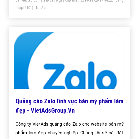
Bài viết tạo bởi:
VietAds
| Ngày cập nhật:
2024-12-29 14:48:22
|
Đăng
nhập
(4101) - No Audio
Quảng cáo Zalo lĩnh vực bán mỹ phẩm làm
đẹp - VietAdsGroup.Vn
Công ty VietAds quảng cáo Zalo cho website bán mỹ
phẩm làm đẹp chuyên nghiệp. Chúng tôi sẽ cài đặt