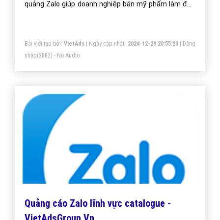
quảng Zalo giúp doanh nghiệp bán mỹ phẩm làm đẹp
một cách tối ưu hiệu quả nhất. Mang đến khách hàng
cho doanh nghiệp bán mỹ phẩm làm đẹp khi sử dụng
Bài viết tạo bởi:
VietAds
| Ngày cập nhật:
2024-12-29 20:55:23
|
Đăng
ứng dụng Zalo.
nhập
(2882) - No Audio
Quảng cáo Zalo lĩnh vực catalogue -
VietAdsGroup.Vn