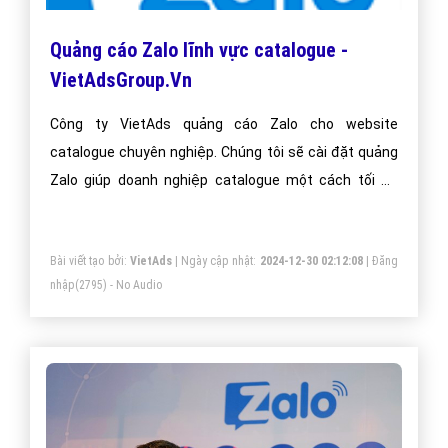
Quảng cáo Zalo lĩnh vực catalogue -
VietAdsGroup.Vn
Công ty VietAds quảng cáo Zalo cho website
catalogue chuyên nghiệp. Chúng tôi sẽ cài đặt quảng
Zalo giúp doanh nghiệp catalogue một cách tối ưu
hiệu quả nhất. Mang đến khách hàng cho doanh
nghiệp catalogue khi sử dụng ứng dụng Zalo.
Bài viết tạo bởi:
VietAds
| Ngày cập nhật:
2024-12-30 02:12:08
|
Đăng
nhập
(2795) - No Audio