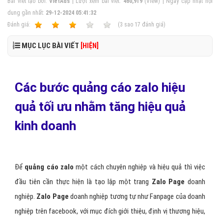
Bài viết tạo bởi:
VietAds
| Lượt xem bài viết:
460,919
(View) | Ngày cập nhật nội
dung gần nhất:
29-12-2024 05:41:32
Ðánh giá:
1
2
3
4
5
(
3
sao
17
đánh giá)
MỤC LỤC BÀI VIẾT
[HIỆN]
Các bước quảng cáo zalo hiệu
quả tối ưu nhằm tăng hiệu quả
kinh doanh
Để
quảng cáo zalo
một cách chuyên nghiệp và hiệu quả thì việc
đầu tiên cần thực hiện là tạo lập một trang
Zalo Page
doanh
nghiệp.
Zalo Page
doanh nghiệp tương tự như Fanpage của doanh
nghiệp trên facebook, với mục đích giới thiệu, định vị thương hiệu,