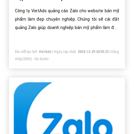
Công ty VietAds quảng cáo Zalo cho website bán mỹ
phẩm làm đẹp chuyên nghiệp. Chúng tôi sẽ cài đặt
quảng Zalo giúp doanh nghiệp bán mỹ phẩm làm đẹp
một cách tối ưu hiệu quả nhất. Mang đến khách hàng
cho doanh nghiệp bán mỹ phẩm làm đẹp khi sử dụng
Bài viết tạo bởi:
VietAds
| Ngày cập nhật:
2024-12-29 20:55:23
|
Đăng
ứng dụng Zalo.
nhập
(2882) - No Audio