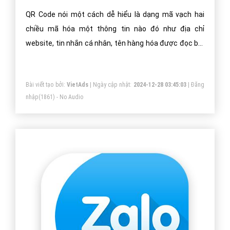
QR Code nói một cách dễ hiểu là dạng mã vạch hai
chiều mã hóa một thông tin nào đó như địa chỉ
website, tin nhắn cá nhân, tên hàng hóa được đọc bởi
máy đọc mã vạch, smartphone có chức năng chụp
ảnh hoặc ứng dụng chuyên biệt để quét mã.
Bài viết tạo bởi:
VietAds
| Ngày cập nhật:
2024-12-28 03:45:03
|
Đăng
nhập
(1861) - No Audio