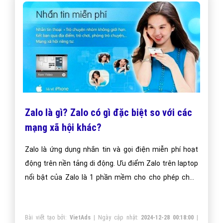
Zalo là gì? Zalo có gì đặc biệt so với các
mạng xã hội khác?
Zalo là ứng dụng nhắn tin và gọi điện miễn phí hoạt
động trên nền tảng di động. Ưu điểm Zalo trên laptop
nổi bật của Zalo là 1 phần mềm cho cho phép chát,
nhắn tin, gọi điện miễn phí. Zalo còn là 1 mạng xã hội
thân thiện với người dùng Việt Nam, đặc biệt là giới
Bài viết tạo bởi:
VietAds
| Ngày cập nhật:
2024-12-28 00:18:00
|
trẻ. Lần đầu tiên, người Việt đã phát triển được 1