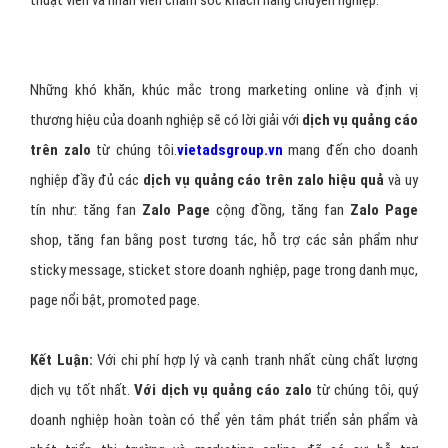
thuật viên và nhân viên chăm sóc khách hàng chuyên nghiệp.
Những khó khăn, khúc mắc trong marketing online và định vị
thương hiệu của doanh nghiệp sẽ có lời giải với
dịch vụ quảng cáo
trên zalo
từ chúng tôi.
vietadsgroup.vn
mang đến cho doanh
nghiệp đầy đủ các
dịch vụ quảng cáo trên zalo hiệu quả
và uy
tín như: tăng fan
Zalo Page
cộng đồng, tăng fan
Zalo Page
shop, tăng fan bằng post tương tác, hỗ trợ các sản phẩm như
sticky message, sticket store doanh nghiệp, page trong danh mục,
page nổi bật, promoted page.
Kết Luận:
Với chi phí hợp lý và cạnh tranh nhất cùng chất lượng
dịch vụ tốt nhất.
Với dịch vụ quảng cáo zalo
từ chúng tôi, quý
doanh nghiệp hoàn toàn có thể yên tâm phát triển sản phẩm và