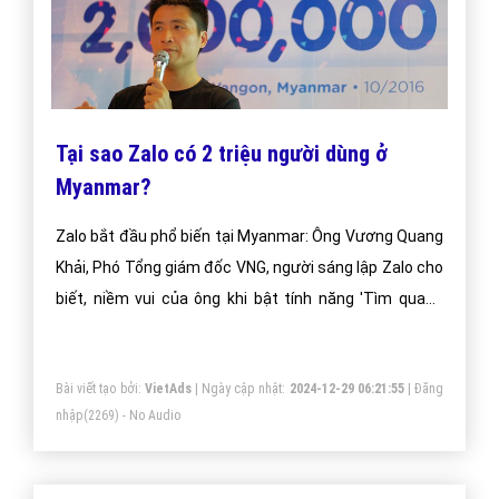
Tại sao Zalo có 2 triệu người dùng ở
Myanmar?
Zalo bắt đầu phổ biến tại Myanmar: Ông Vương Quang
Khải, Phó Tổng giám đốc VNG, người sáng lập Zalo cho
biết, niềm vui của ông khi bật tính năng 'Tìm quanh
đây' thấy nhiều người Myanmar đang sử dụng. Ngày
26/10, tại Yangon, Myanmar, ông Vương Quang Khải,
Bài viết tạo bởi:
VietAds
| Ngày cập nhật:
2024-12-29 06:21:55
|
Đăng
Phó tổng giám đốc VNG, người sáng lập Zalo, tuyên bố
nhập
(2269) - No Audio
dịch vụ nhắn tin tức thời này có 2 triệu người dùng tại
đây.