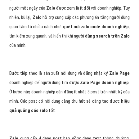
người một ngày của
Zalo
được xem là ít đối với doanh nghiệp. Tuy
nhiên, bù lại,
Zalo
hỗ trợ cung cấp các phương án tăng người dùng
quan tâm từ nhiều cách như:
quét mã zalo code doanh nghiệp
,
tìm kiếm xung quanh, và hiển thị khi người
dùng search trên Zalo
của mình.
Bước tiếp theo là sản xuất nội dung và đăng nhật ký
Zalo Page
doanh nghiệp để người dùng tìm được
Zalo Page doanh nghiệp
.
Ở bước này, doanh nghiệp cần đăng ít nhất 3 post trên nhật ký của
mình. Các post có nội dung càng thu hút sẽ càng tạo được
hiệu
quả quảng cáo zalo
tốt.
Zalo
cung cấp 4 dạng post bao gồm: dạng text thông thường,