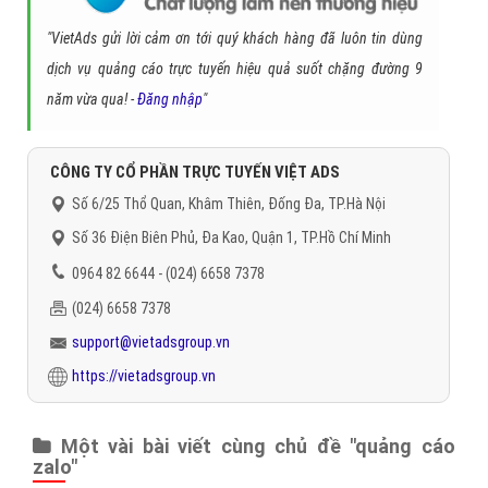
"VietAds gửi lời cảm ơn tới quý khách hàng đã luôn tin dùng
dịch vụ quảng cáo trực tuyến hiệu quả suốt chặng đường 9
năm vừa qua! -
Đăng nhập
"
CÔNG TY CỔ PHẦN TRỰC TUYẾN VIỆT ADS
Số 6/25 Thổ Quan, Khâm Thiên, Đống Đa, TP.Hà Nội
Số 36 Điện Biên Phủ, Đa Kao, Quận 1, TP.Hồ Chí Minh
0964 82 6644 - (024) 6658 7378
(024) 6658 7378
support@vietadsgroup.vn
https://vietadsgroup.vn
Một vài bài viết cùng chủ đề "quảng cáo
zalo"