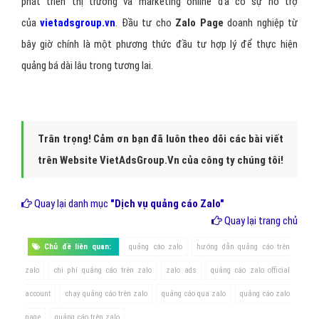
phát triển thị trường và marketing online đã có sự hỗ trợ
của
vietadsgroup.vn
. Đầu tư cho
Zalo Page
doanh nghiệp từ
bây giờ chính là một phương thức đầu tư hợp lý để thực hiện
quảng bá dài lâu trong tương lai.
Trân trọng! Cảm ơn bạn đã luôn theo dõi các bài viết
trên Website VietAdsGroup.Vn của công ty chúng tôi!
Quay lại danh mục
"Dịch vụ quảng cáo Zalo"
Quay lại trang chủ
Chủ đề liên quan:
quảng cáo zalo
hướng dẫn quảng cáo trên
zalo
chi phí quảng cáo trên zalo
zalo ads
quảng cáo zalo official
account
chạy quảng cáo trên zalo
quảng cáo qua zalo
quảng cáo zalo
page
quảng cáo trên zalo