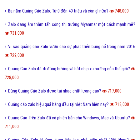
Quảng Cáo Zalo cán mốc 60 triệu người dùng?
952,000
Quảng Cáo Zalo cho PC có bản mới, thêm nhiều tính năng từ mobile?
890,000
Quảng cáo Zalo với phiên bản mới bổ sung ba công cụ chat nhóm?
884,000
Quảng Cáo Zalo hỗ trợ tìm và chia sẻ nhạc từ Zing Mp3?
872,000
Cảm Nhận của kỹ sư Thụy Điển nói gì khi làm việc tại Zalo?
793,000
Bí kíp săn điện thoại Huawei Quảng Cáo Trên Zalo?
753,000
Ba năm Quảng Cáo Zalo: Từ 0 đến 40 triệu và còn gì nữa?
748,000
Zalo đang âm thầm tấn công thị trường Myanmar một cách mạnh mẽ?
731,000