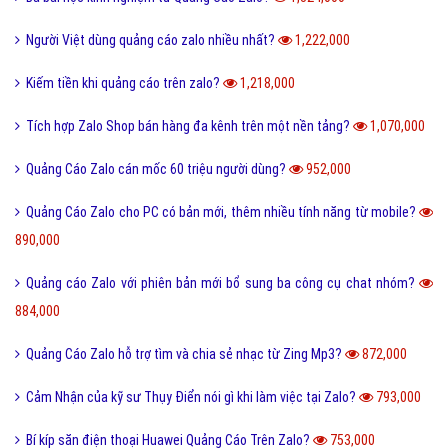
Sticker Củ Hành Siêu Nhân có 6 triệu lượt tải trên Quảng Cáo Zalo?
1,553,000
Câu chuyện sau đoạn code trên đồng phục nhân viên Quảng Cáo Zalo?
1,482,000
Nhà Quảng Zalo và tham vọng 50% thị phần tại Myanmar?
1,480,000
Quảng Cáo Zalo - Át chủ bài trong chiến lược McDonald’s?
1,449,000
McDonald’s tặng 'vé Vàng' cho người dùng Zalo ở Việt Nam hiện nay?
1,417,000
Ba bài học kinh nghiệm từ Quảng Cáo Zalo?
1,324,000
Người Việt dùng quảng cáo zalo nhiều nhất?
1,222,000
Kiếm tiền khi quảng cáo trên zalo?
1,218,000
Tích hợp Zalo Shop bán hàng đa kênh trên một nền tảng?
1,070,000