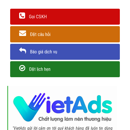
Trân trọng! Cảm ơn bạn đã luôn theo dõi các bài viết
trên Website VietAdsGroup.Vn của công ty chúng tôi!
Quay lại danh mục
"Quảng cáo Zalo"
Quay lại trang chủ
Chủ đề liên quan:
quảng cáo zalo
hướng dẫn quảng cáo trên
zalo
chi phí quảng cáo trên zalo
zalo ads
quảng cáo zalo official
account
chạy quảng cáo trên zalo
quảng cáo qua zalo
quảng cáo zalo
page
quảng cáo trên zalo
Gọi CSKH
Đặt câu hỏi