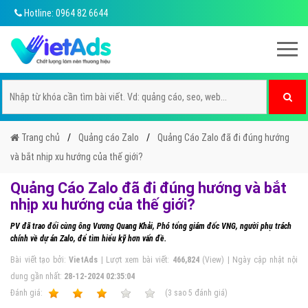
Hotline: 0964 82 6644
Trang chủ
Quảng cáo Zalo
Quảng Cáo Zalo đã đi đúng hướng
và bắt nhịp xu hướng của thế giới?
Quảng Cáo Zalo đã đi đúng hướng và bắt
nhịp xu hướng của thế giới?
PV đã trao đổi cùng ông Vương Quang Khải, Phó tổng giám đốc VNG, người phụ trách
chính về dự án Zalo, để tìm hiểu kỹ hơn vấn đề.
Bài viết tạo bởi:
VietAds
| Lượt xem bài viết:
466,824
(View) | Ngày cập nhật nội
dung gần nhất:
28-12-2024 02:35:04
Ðánh giá:
1
2
3
4
5
(
3
sao
5
đánh giá)