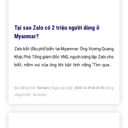
Zalo giúp doanh nghiệp catalogue một cách tối ưu
hiệu quả nhất. Mang đến khách hàng cho doanh
nghiệp catalogue khi sử dụng ứng dụng Zalo.
Bài viết tạo bởi:
VietAds
| Ngày cập nhật:
2024-12-30 02:12:08
|
Đăng
nhập
(2795) - No Audio
Tại sao Zalo có 2 triệu người dùng ở
Myanmar?