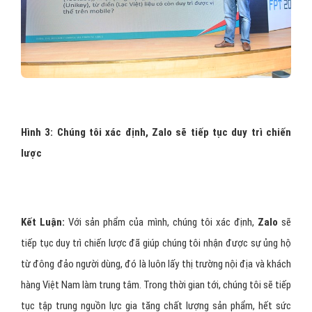
Tôi cho rằng, càng có nhiều ứng dụng OTT trên thị trường, thì
người dùng sẽ càng có lợi, bởi mỗi sản phẩm sẽ có những tính năng
độc đáo cũng như có thế mạnh riêng của mình.