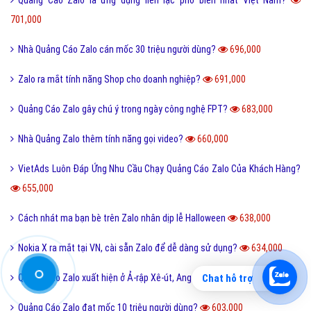
Vì sao quảng cáo Zalo vươn cao sự phát triển bùng nổ trong năm 2016
729,000
Quảng Cáo Zalo đã đi đúng hướng và bắt nhịp xu hướng của thế giới?
728,000
Dùng Quảng Cáo Zalo được tải nhạc chất lượng cao?
717,000
Quảng cáo zalo hiệu quả hàng đầu tại việt Nam hiện nay?
713,000
Quảng Cáo Trên Zalo đã có phiên bản cho Windows, Mac và Ubuntu?
711,000
Quảng Cáo Zalo là ứng dụng liên lạc phổ biến nhất Việt Nam?
701,000
Nhà Quảng Cáo Zalo cán mốc 30 triệu người dùng?
696,000
Chat hỗ trợ
Zalo ra mắt tính năng Shop cho doanh nghiệp?
691,000