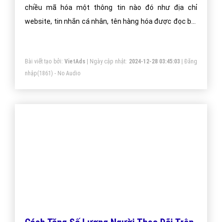
Giới trẻ mê mệt với trào lưu QR code khi
sử dụng zalo?
QR Code nói một cách dễ hiểu là dạng mã vạch hai
chiều mã hóa một thông tin nào đó như địa chỉ
website, tin nhắn cá nhân, tên hàng hóa được đọc bởi
máy đọc mã vạch, smartphone có chức năng chụp
ảnh hoặc ứng dụng chuyên biệt để quét mã.
Bài viết tạo bởi:
VietAds
| Ngày cập nhật:
2024-12-28 03:45:03
|
Đăng