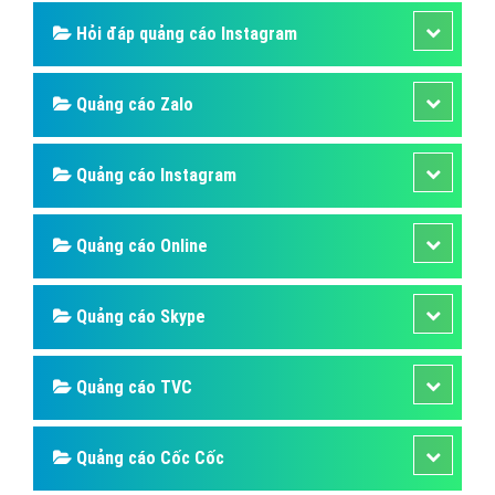
Ngoài những tài khoản Zalo cá nhân thì cũng có khá
nhiều người sở hữu cho mình một hay nhiều trang Zalo
Page – nhằm mục đích kinh doanh, buôn bán sản
phẩm và phát triển thương hiệu.
Bài viết tạo bởi:
VietAds
| Ngày cập nhật:
2024-12-29 08:12:56
|
Đăng
nhập
(1712) - No Audio
Quảng cáo Mobile
Hỏi đáp quảng cáo Instagram
Quảng cáo Zalo