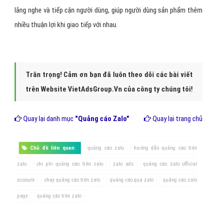
Hình 3: Chúng tôi xác định, Zalo sẽ tiếp tục duy trì chiến
lược
Kết Luận:
Với sản phẩm của mình, chúng tôi xác định,
Zalo
sẽ
tiếp tục duy trì chiến lược đã giúp chúng tôi nhận được sự ủng hộ
từ đông đảo người dùng, đó là luôn lấy thị trường nội địa và khách
hàng Việt Nam làm trung tâm. Trong thời gian tới, chúng tôi sẽ tiếp
tục tập trung nguồn lực gia tăng chất lượng sản phẩm, hết sức
lắng nghe và tiếp cận người dùng, giúp người dùng sản phẩm thêm
nhiều thuận lợi khi giao tiếp với nhau.