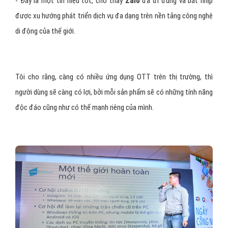
Hình 2: Phát triển sản phẩm trên Zalo.
- Lĩnh vực OTT đang phổ thông hóa, có nhiều phần mềm mạnh
đang được đầu tư mở rộng. Ông có nhìn nhận áp lực cạnh tranh
như vậy là sẽ rất lớn với
Zalo
? Giải pháp để xử lý vấn đề người
dùng cuối trước những sản phẩm cạnh tranh như vậy của VNG là gì,
thưa ông?
- Đây là một tín hiệu tốt, cho thấy
Zalo
đã đi đúng và bắt nhịp
được xu hướng phát triển dịch vụ đa dạng trên nền tảng công nghệ
di động của thế giới.