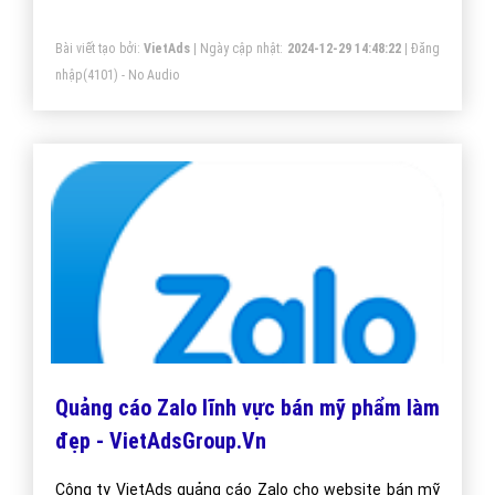
Quảng Cáo Hiển Thị Tốp Danh Mục trên
Zalo Hiệu Quả?
Quảng Cáo Hiển Thị Tốp Danh Mục trên Zalo Hiệu
Quả? Bài Viết Hay Chia Sẻ Quảng Cáo Hiển Thị Tốp
Danh Mục trên Zalo Hiệu Quả Nhất Việt Nam?
Bài viết tạo bởi:
VietAds
| Ngày cập nhật:
2024-12-29 14:48:22
|
Đăng
nhập
(4101) - No Audio