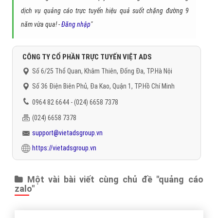
Báo giá dịch vụ
Đặt lịch hẹn
"VietAds gửi lời cảm ơn tới quý khách hàng đã luôn tin dùng
dịch vụ quảng cáo trực tuyến hiệu quả suốt chặng đường 9
năm vừa qua! -
Đăng nhập
"
CÔNG TY CỔ PHẦN TRỰC TUYẾN VIỆT ADS