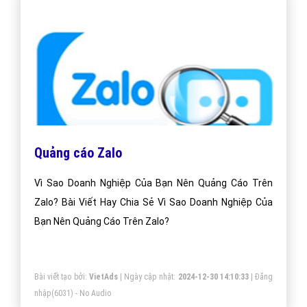
Số 6/25 Thổ Quan, Khâm Thiên, Đống Đa, TP.Hà Nội
Số 36 Điện Biên Phủ, Đa Kao, Quận 1, TP.Hồ Chí Minh
0964 82 6644 - (024) 6658 7378
(024) 6658 7378
support@vietadsgroup.vn
https://vietadsgroup.vn
Một vài bài viết cùng chủ đề "quảng cáo
zalo"