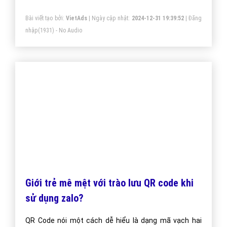
Cách Bán Hàng Hiệu Quả Trên Zalo Page
Mới Nhất Hiện Nay?
Cách Bán Hàng Hiệu Quả Trên Zalo Page Mới Nhất
Hiện Nay? Bài Viết Hay Chia Sẻ Cách Bán Hàng Hiệu
Quả Trên Zalo Page Mới Nhất Hiện Nay?
Bài viết tạo bởi:
VietAds
| Ngày cập nhật:
2024-12-31 19:39:52
|
Đăng
nhập
(1931) - No Audio