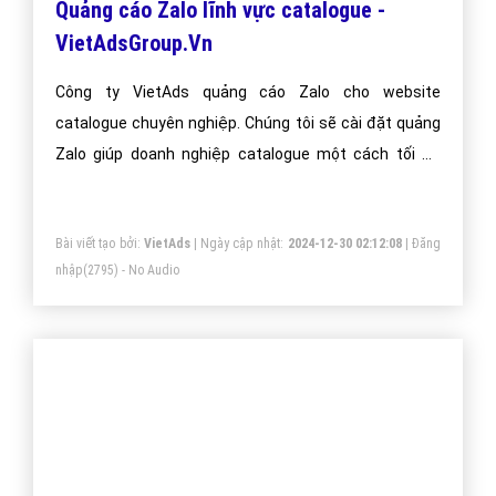
Bài viết tạo bởi:
VietAds
| Ngày cập nhật:
2024-12-29 20:55:23
|
Đăng
ứng dụng Zalo.
nhập
(2882) - No Audio
Quảng cáo Zalo lĩnh vực catalogue -
VietAdsGroup.Vn
Công ty VietAds quảng cáo Zalo cho website
catalogue chuyên nghiệp. Chúng tôi sẽ cài đặt quảng