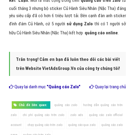
Kết Luận:
Mới ra mắt cộng đồng trên
quảng cáo trên zalo
từ
cuối tháng 3 nhưng bộ sticker Củ Hành Siêu Nhân (Nặc Tha) đáng
yêu siêu cấp đã có hơn 6 triệu lượt tải. Bên cạnh đàn anh sticker
đình đám Củ Hành, cứ 5 người
sử dụng Zalo
thì có 1 người sở
hữu Củ Hành Siêu Nhân (Nặc Tha) kết hợp
quảng cáo online
.
Trân trọng! Cảm ơn bạn đã luôn theo dõi các bài viết
trên Website VietAdsGroup.Vn của công ty chúng tôi!
Quay lại danh mục
"Quảng cáo Zalo"
Quay lại trang chủ
Chủ đề liên quan:
quảng cáo zalo
hướng dẫn quảng cáo trên
zalo
chi phí quảng cáo trên zalo
zalo ads
quảng cáo zalo official
account
chạy quảng cáo trên zalo
quảng cáo qua zalo
quảng cáo zalo
page
quảng cáo trên zalo