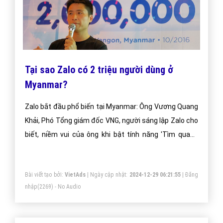
Tại sao Zalo có 2 triệu người dùng ở
Myanmar?
Zalo bắt đầu phổ biến tại Myanmar: Ông Vương Quang
Khải, Phó Tổng giám đốc VNG, người sáng lập Zalo cho
biết, niềm vui của ông khi bật tính năng 'Tìm quanh
đây' thấy nhiều người Myanmar đang sử dụng. Ngày
26/10, tại Yangon, Myanmar, ông Vương Quang Khải,
Bài viết tạo bởi:
VietAds
| Ngày cập nhật:
2024-12-29 06:21:55
|
Đăng
Phó tổng giám đốc VNG, người sáng lập Zalo, tuyên bố
nhập
(2269) - No Audio
dịch vụ nhắn tin tức thời này có 2 triệu người dùng tại
đây.