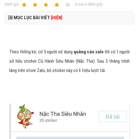
Ðánh giá:
1
2
3
4
5
(
4
sao
6
đánh giá)
MỤC LỤC BÀI VIẾT
[HIỆN]
Theo thống kê, cứ 5 người sử dụng
quảng cáo zalo
thì có 1 người
sở hữu sticker Củ Hành Siêu Nhân (Nặc Tha). Sau 3 tháng trình
làng trên store Zalo, bộ sticker này có 6 triệu lượt tải.