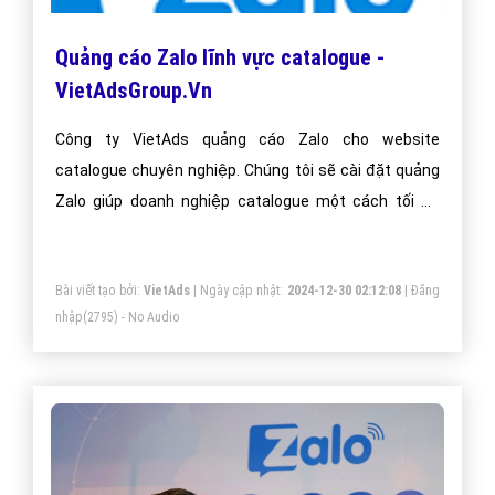
Quảng cáo Zalo lĩnh vực catalogue -
VietAdsGroup.Vn
Công ty VietAds quảng cáo Zalo cho website
catalogue chuyên nghiệp. Chúng tôi sẽ cài đặt quảng
Zalo giúp doanh nghiệp catalogue một cách tối ưu
hiệu quả nhất. Mang đến khách hàng cho doanh
nghiệp catalogue khi sử dụng ứng dụng Zalo.
Bài viết tạo bởi:
VietAds
| Ngày cập nhật:
2024-12-30 02:12:08
|
Đăng
nhập
(2795) - No Audio