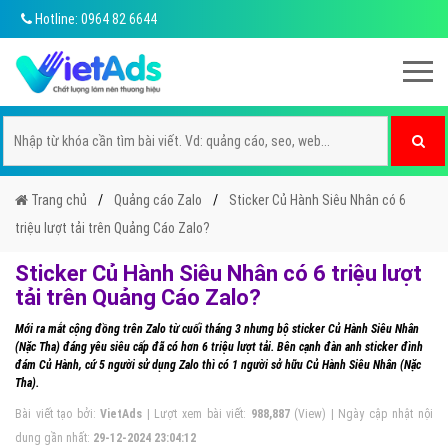
Hotline: 0964 82 6644
Trang chủ
Quảng cáo Zalo
Sticker Củ Hành Siêu Nhân có 6
triệu lượt tải trên Quảng Cáo Zalo?
Sticker Củ Hành Siêu Nhân có 6 triệu lượt
tải trên Quảng Cáo Zalo?
Mới ra mắt cộng đồng trên Zalo từ cuối tháng 3 nhưng bộ sticker Củ Hành Siêu Nhân
(Nặc Tha) đáng yêu siêu cấp đã có hơn 6 triệu lượt tải. Bên cạnh đàn anh sticker đình
đám Củ Hành, cứ 5 người sử dụng Zalo thì có 1 người sở hữu Củ Hành Siêu Nhân (Nặc
Tha).
Bài viết tạo bởi:
VietAds
| Lượt xem bài viết:
988,887
(View) | Ngày cập nhật nội
dung gần nhất:
29-12-2024 23:04:12