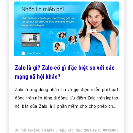
Zalo là gì? Zalo có gì đặc biệt so với các
mạng xã hội khác?
Zalo là ứng dụng nhắn tin và gọi điện miễn phí hoạt
động trên nền tảng di động. Ưu điểm Zalo trên laptop
nổi bật của Zalo là 1 phần mềm cho cho phép chát,
nhắn tin, gọi điện miễn phí. Zalo còn là 1 mạng xã hội
thân thiện với người dùng Việt Nam, đặc biệt là giới
Bài viết tạo bởi:
VietAds
| Ngày cập nhật:
2024-12-28 00:18:00
|
trẻ. Lần đầu tiên, người Việt đã phát triển được 1