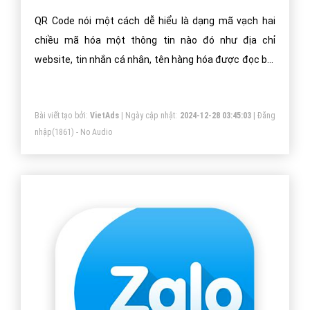
QR Code nói một cách dễ hiểu là dạng mã vạch hai
chiều mã hóa một thông tin nào đó như địa chỉ
website, tin nhắn cá nhân, tên hàng hóa được đọc bởi
máy đọc mã vạch, smartphone có chức năng chụp
ảnh hoặc ứng dụng chuyên biệt để quét mã.
Bài viết tạo bởi:
VietAds
| Ngày cập nhật:
2024-12-28 03:45:03
|
Đăng
nhập
(1861) - No Audio