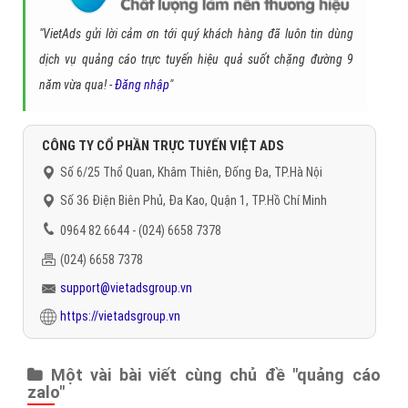
"VietAds gửi lời cảm ơn tới quý khách hàng đã luôn tin dùng
dịch vụ quảng cáo trực tuyến hiệu quả suốt chặng đường 9
năm vừa qua! -
Đăng nhập
"
CÔNG TY CỔ PHẦN TRỰC TUYẾN VIỆT ADS
Số 6/25 Thổ Quan, Khâm Thiên, Đống Đa, TP.Hà Nội
Số 36 Điện Biên Phủ, Đa Kao, Quận 1, TP.Hồ Chí Minh
0964 82 6644 - (024) 6658 7378
(024) 6658 7378
support@vietadsgroup.vn
https://vietadsgroup.vn
Một vài bài viết cùng chủ đề "quảng cáo
zalo"