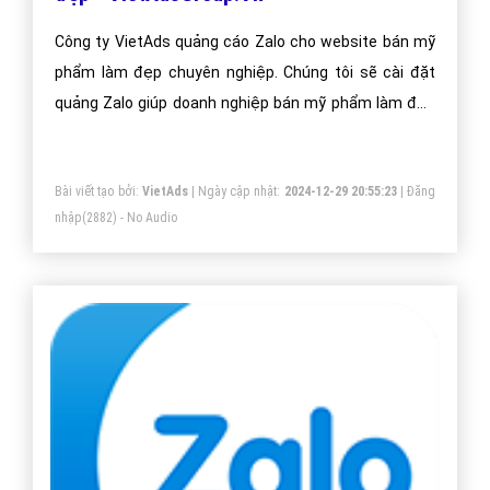
Công ty VietAds quảng cáo Zalo cho website bán mỹ
phẩm làm đẹp chuyên nghiệp. Chúng tôi sẽ cài đặt
quảng Zalo giúp doanh nghiệp bán mỹ phẩm làm đẹp
một cách tối ưu hiệu quả nhất. Mang đến khách hàng
cho doanh nghiệp bán mỹ phẩm làm đẹp khi sử dụng
Bài viết tạo bởi:
VietAds
| Ngày cập nhật:
2024-12-29 20:55:23
|
Đăng
ứng dụng Zalo.
nhập
(2882) - No Audio