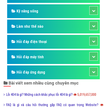
Kỹ năng sống
Làm như thế nào
Hỏi đáp điện thoại
Hỏi đáp máy tính
Hỏi đáp ứng dụng
Bài viết xem nhiều cùng chuyên mục
Lỗi 404 là gì? Những cách khắc phục lỗi 404 là gì?
5,019,657,000
FAQ là gì và câu hỏi thường gặp FAQ có quan trọng Website?