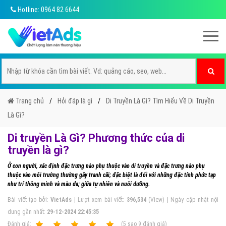
Hotline: 0964 82 6644
Trang chủ
Hỏi đáp là gì
Di Truyền Là Gì? Tìm Hiểu Về Di Truyền
Là Gì?
Di truyền Là Gì? Phương thức của di
truyền là gì?
Ở con người, xác định đặc trưng nào phụ thuộc vào di truyền và đặc trưng nào phụ
thuộc vào môi trường thường gây tranh cãi; đặc biệt là đối với những đặc tính phức tạp
như trí thông minh và màu da; giữa tự nhiên và nuôi dưỡng.
Bài viết tạo bởi:
VietAds
| Lượt xem bài viết:
396,534
(View) | Ngày cập nhật nội
dung gần nhất:
29-12-2024 22:45:35
Ðánh giá:
1
2
3
4
5
(
5
sao
9
đánh giá)