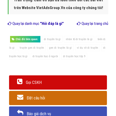
trên Website VietAdsGroup.Vn của công ty chúng tôi!
Quay lại danh mục
"Hỏi đáp là gì"
Quay lại trang chủ
Chủ đề liên quan:
di truyền là gì
nhân tố di truyền là gì
biến dị
là gì
truyện gen di truyền
gen di truyền là gì
ví dụ về di truyền
di
truyền học là gì
di truyền học ở người
di truyền học lớp 9
Gọi CSKH
Đặt câu hỏi
Báo giá dịch vụ