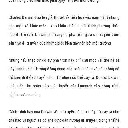
của những biểu hiện mắc phải (gây nên) bởi môi trường.
Charles Darwin đưa lên giả thuyết về tiến hoá vào năm 1859 nhưng
gặp một số khúc mắc - khó khăn nhất là giải thích phương thức
của
di truyền
. Darwin cho rằng có pha trộn giữa
di truyền bẩm
sinh
và
di truyền
của những biểu hiện gây nên bởi môi trường.
Nhưng nếu thật sự có sự pha trộn này, chỉ sau một vài thế hệ sẽ
nảy sinh ra hiện tượng đồng dạng của toàn chủng và sẽ không có
đủ biến dị để sự tuyển chọn tự nhiên có thể xảy ra. Do đó, Darwin
phải tiếp thu phần nào giả thuyết của Lamarck vào công trình
nghiên cứu của ông.
Cách trình bày của Darwin về
di truyền
là cho thấy nó xảy ra như
thế nào và người ta có thể dự đoán hướng
di truyền
trong thế hệ