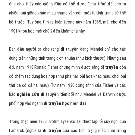
ông cho thấy các giống đậu có thể được "pha trộn" để cho ra
nhiều loại giống khác nhau nhưng vẫn còn một ít tính trạng từ thế
hệ trước. Tuy ông tìm ra hiện tượng này năm 1865, mãi cho đến
1901 khoa học mới chú ý đến khám phá này.
Ban đầu người ta cho rằng
di truyền
dạng Mendel chỉ cho tác
dụng trên những tính trạng đơn thuần (như kích thước). Nhưng sau
đó, năm 1918 Ronald Fisher chứng minh được rằng
di truyền
còn
có thêm tác dụng hòa hợp (như pha hai loài hoa khác màu, cho loại
thứ ba có cả hai màu). Từ năm 1930 công trình của Fisher và các
bậc
nghiên cứu di truyền
tiền bối như Mendel và Darwin được
phối hợp vào ngành
di truyền học hiện đại
.
Trong thập niên 1960 Trofim Lysenko tái thiết lập lối suy nghĩ của
Lamarck (nghĩa là
di truyền
của các tính trạng mắc phải trong