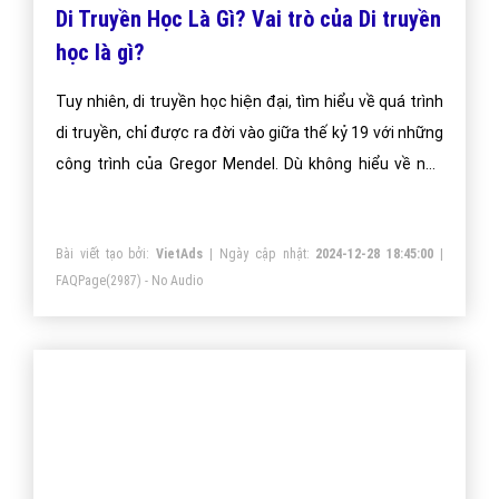
Di Truyền Học Là Gì? Vai trò của Di truyền
học là gì?
Tuy nhiên, di truyền học hiện đại, tìm hiểu về quá trình
di truyền, chỉ được ra đời vào giữa thế kỷ 19 với những
công trình của Gregor Mendel. Dù không hiểu về nền
tảng vật chất của tính di truyền, Mendel vẫn nhận biết
được rằng sinh vật thừa kế những tính trạng theo một
Bài viết tạo bởi:
VietAds
| Ngày cập nhật:
2024-12-28 18:45:00
|
cách riêng rẽ - mà trong đó những đơn vị cơ bản của di
FAQPage
(2987) - No Audio
truyền được gọi là gen.