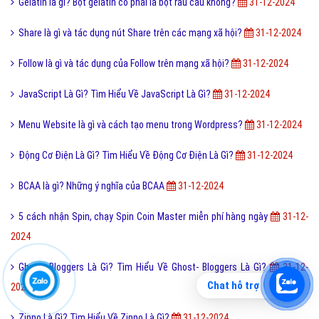
Gelatin là gì? Bột gelatin có phải là bột rau câu không?
31-12-2024
Share là gì và tác dụng nút Share trên các mạng xã hội?
31-12-2024
Follow là gì và tác dụng của Follow trên mạng xã hội?
31-12-2024
JavaScript Là Gì? Tìm Hiểu Về JavaScript Là Gì?
31-12-2024
Menu Website là gì và cách tạo menu trong Wordpress?
31-12-2024
Động Cơ Điện Là Gì? Tìm Hiểu Về Động Cơ Điện Là Gì?
31-12-2024
BCAA là gì? Những ý nghĩa của BCAA
31-12-2024
5 cách nhận Spin, chạy Spin Coin Master miễn phí hàng ngày
31-12-
2024
Ghost- Bloggers Là Gì? Tìm Hiểu Về Ghost- Bloggers Là Gì?
31-12-
Chat hỗ trợ
2024
Zippo Là Gì? Tìm Hiểu Về Zippo Là Gì?
31-12-2024