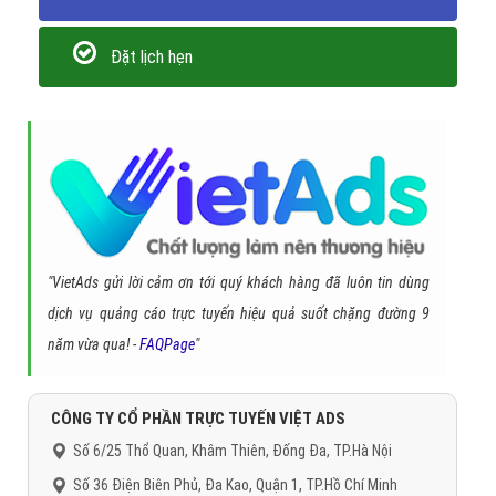
Đặt lịch hẹn
"VietAds gửi lời cảm ơn tới quý khách hàng đã luôn tin dùng
dịch vụ quảng cáo trực tuyến hiệu quả suốt chặng đường 9
năm vừa qua! -
FAQPage
"
CÔNG TY CỔ PHẦN TRỰC TUYẾN VIỆT ADS
Số 6/25 Thổ Quan, Khâm Thiên, Đống Đa, TP.Hà Nội
Số 36 Điện Biên Phủ, Đa Kao, Quận 1, TP.Hồ Chí Minh