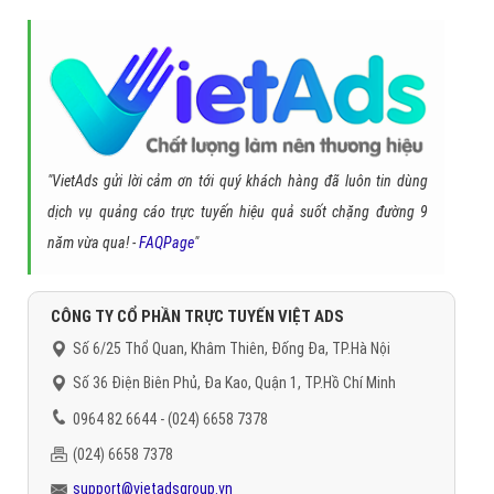
"VietAds gửi lời cảm ơn tới quý khách hàng đã luôn tin dùng
dịch vụ quảng cáo trực tuyến hiệu quả suốt chặng đường 9
năm vừa qua! -
FAQPage
"
CÔNG TY CỔ PHẦN TRỰC TUYẾN VIỆT ADS
Số 6/25 Thổ Quan, Khâm Thiên, Đống Đa, TP.Hà Nội
Số 36 Điện Biên Phủ, Đa Kao, Quận 1, TP.Hồ Chí Minh
0964 82 6644 - (024) 6658 7378
(024) 6658 7378
support@vietadsgroup.vn