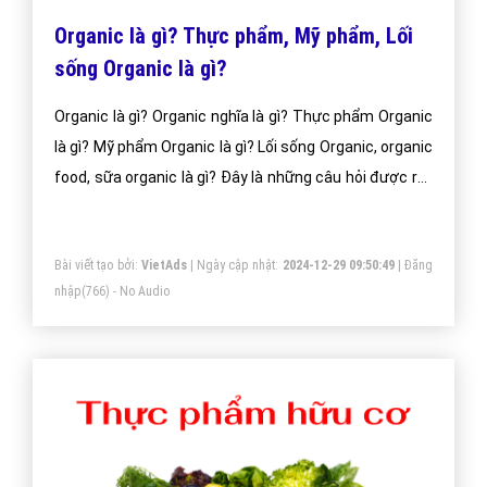
Organic là gì? Thực phẩm, Mỹ phẩm, Lối
sống Organic là gì?
Organic là gì? Organic nghĩa là gì? Thực phẩm Organic
là gì? Mỹ phẩm Organic là gì? Lối sống Organic, organic
food, sữa organic là gì? Đây là những câu hỏi được rất
nhiều người thắc mắc và quan tâm. Sử dụng các sản
phẩm từ organic không chỉ là trào lưu mà còn trở
Bài viết tạo bởi:
VietAds
| Ngày cập nhật:
2024-12-29 09:50:49
|
Đăng
thành xu hướng được rất nhiều người ủng hộ trong vài
nhập
(766) - No Audio
năm trở lại đây. Cùng VietAdsGroup.Vn tìm hiểu về
Organic qua bài viết sau đây.