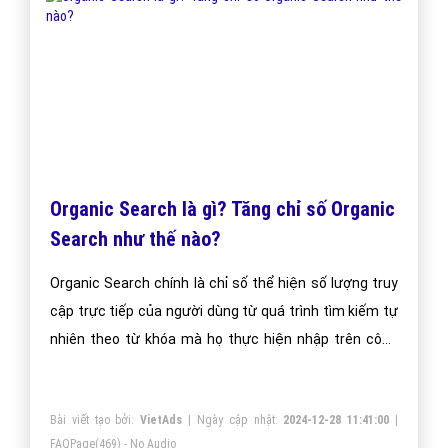
Organic Search là gì? Tăng chỉ số Organic
Search như thế nào?
Organic Search chính là chỉ số thể hiện số lượng truy
cập trực tiếp của người dùng từ quá trình tìm kiếm tự
nhiên theo từ khóa mà họ thực hiện nhập trên công
cụ.
Bài viết tạo bởi:
VietAds
| Ngày cập nhật:
2024-12-28 11:41:00
|
FAQPage
(469) - No Audio