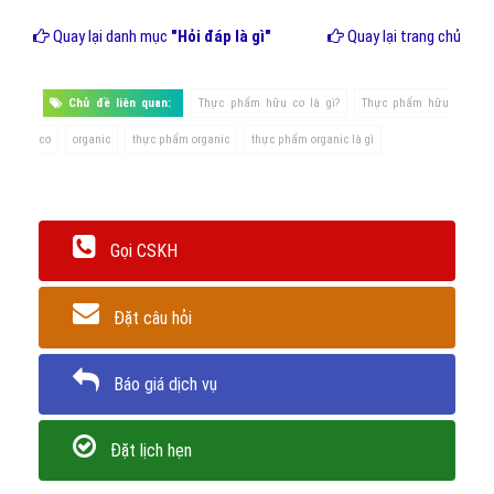
Quay lại danh mục
"Hỏi đáp là gì"
Quay lại trang chủ
Chủ đề liên quan:
Thực phẩm hữu cơ là gì?
Thực phẩm hữu
cơ
organic
thực phẩm organic
thực phẩm organic là gì
Gọi CSKH
Đặt câu hỏi
Báo giá dịch vụ
Đặt lịch hẹn