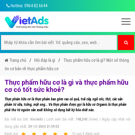
Hotline: 0964 82 6644
Trang chủ
Hỏi đáp là gì
Thực phẩm hữu cơ là gì? Một số thông
tin cơ bản về thực phẩm hữu cơ
Thực phẩm hữu cơ là gì và thực phẩm hữu
cơ có tốt sức khoẻ?
Thực phẩm hữu cơ là thực phẩm bao gồm rau củ quả, trái cây, ngũ cốc, thịt, các sản
phẩm từ sữa, trứng, mật ong… Và thực phẩm được gọi là hữu cơ Organic là thực phẩm
phải thu từ nguồn sản xuất không sử dụng bất kỳ hóa chất nào.
Bài viết tạo bởi:
VietAds
| Lượt xem bài viết:
748,545
(View) | Ngày cập nhật nội
dung gần nhất:
29-12-2024 21:59:52
Ðánh giá:
1
2
3
4
5
(
5
sao
9
đánh giá)