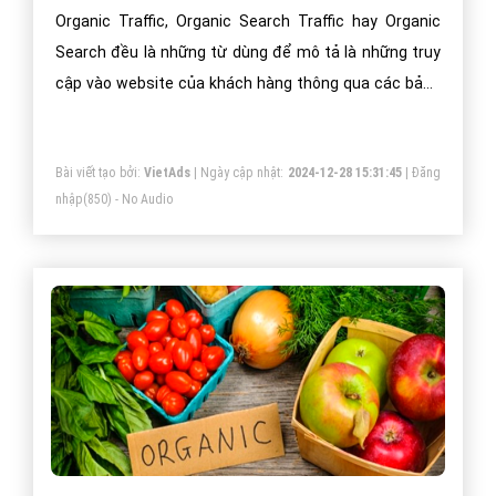
Organic Traffic, Organic Search Traffic hay Organic
Search đều là những từ dùng để mô tả là những truy
cập vào website của khách hàng thông qua các bảng
xếp hạng kết quả tìm kiếm (SERP) trên các công cụ
tìm kiếm Google Search, không bao gồm các truy cập
Bài viết tạo bởi:
VietAds
| Ngày cập nhật:
2024-12-28 15:31:45
|
Đăng
từ các hình thức quảng cáo trả tiền của Google như
nhập
(850) - No Audio
Adsword.