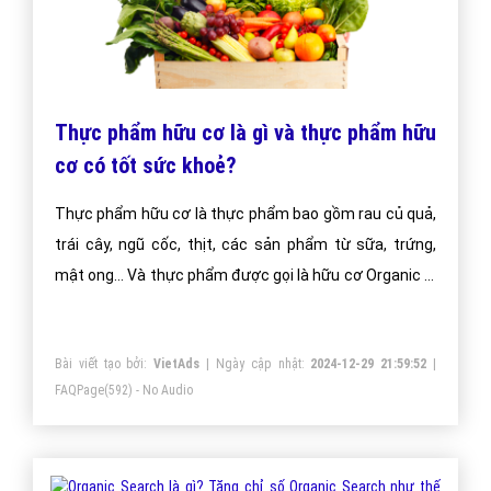
Thực phẩm hữu cơ là gì và thực phẩm hữu
cơ có tốt sức khoẻ?
Thực phẩm hữu cơ là thực phẩm bao gồm rau củ quả,
trái cây, ngũ cốc, thịt, các sản phẩm từ sữa, trứng,
mật ong… Và thực phẩm được gọi là hữu cơ Organic là
thực phẩm phải thu từ nguồn sản xuất không sử dụng
bất kỳ hóa chất nào.
Bài viết tạo bởi:
VietAds
| Ngày cập nhật:
2024-12-29 21:59:52
|
FAQPage
(592) - No Audio