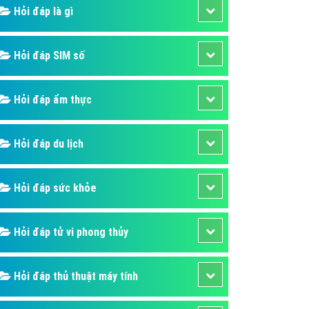
ụ Domain & Hosting
Hỏi đáp là gì
áp phần mềm
áp quảng cáo TVC
Hỏi đáp SIM số
p quảng cáo mobile
Hỏi đáp ẩm thực
p quảng cáo Online
áp quảng cáo Skype
Hỏi đáp du lịch
p Domain & Hosting
p viết bài Marketing
Hỏi đáp sức khỏe
 cáo Youtube
ụ quảng cáo Youtube
Hỏi đáp tử vi phong thủy
ụ quảng cáo Cốc Cốc
ụ quảng cáo Tiktok
Hỏi đáp thủ thuật máy tính
ụ quảng cáo Zalo