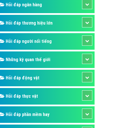
Hỏi đáp ngân hàng
áp quảng cáo Youtube
kế ứng dụng
Hỏi đáp thương hiệu lớn
 cáo Cốc Cốc hiệu quả
 cáo Zalo chuyên nghiệp
Hỏi đáp người nổi tiếng
ghĩa
à gì
Những kỳ quan thế giới
mềm ứng dụng hay
Hỏi đáp động vật
Hỏi đáp thực vật
Hỏi đáp phần mềm hay