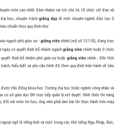
huyên môn cao nhất đảm nhiệm vai trò chủ trì, tổ chức chỉ đạo và
 đại học, chuyên trách
giảng dạy
về một chuyên ngành đào tạo ở
 tiêu chuẩn theo quy định như:
m vào ngạch phó giáo sư -
giảng viên
chính (mã số 15.110), đang trực
ừ ngày có quyết định bổ nhiệm ngạch
giảng viên
chính hoặc ở chức
ó quyết định bổ nhiệm phó giáo sư hoặc
giảng viên
chính - đến thời
trách, hiểu biết và yêu cầu trình độ theo quy định hiện hành về tiêu
ạo được Hội đồng khoa học Trường đại học hoặc ngành công nhận và
 cơ sở giáo dục ĐH trực tiếp quản lý xét duyệt. Hình thức thi nâng
p; đối với môn tin học, ứng viên phải làm bài thi thực hành trên máy
ai ngoại ngữ là tiếng Anh và một trong các thứ tiếng Nga, Pháp, Đức,