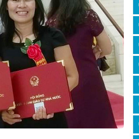
Hỏi đ
Thiết 
Quảng
Quảng
Định n
Nghĩa l
Phần 