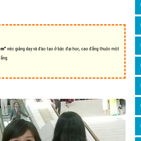
Dịch v
Hỏi đ
Hỏi đ
Hỏi đá
Hỏi đá
ệm"
việc giảng dạy và đào tạo ở bậc đại học, cao đẳng thuộc một
Hỏi đ
đẳng.
Hỏi đá
Hỏi đá
Quảng
Dịch v
Dịch v
Dịch v
Dịch v