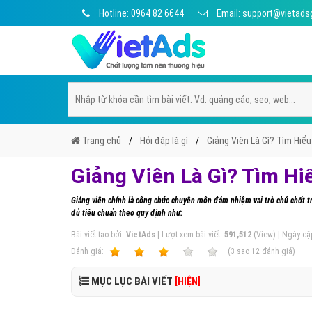
Hotline: 0964 82 6644
Email: support@vietads
Trang chủ
Hỏi đáp là gì
Giảng Viên Là Gì? Tìm Hiểu
Giảng Viên Là Gì? Tìm Hi
Giảng viên chính là công chức chuyên môn đảm nhiệm vai trò chủ chốt tr
đủ tiêu chuẩn theo quy định như:
Bài viết tạo bởi:
VietAds
| Lượt xem bài viết:
591,512
(View) | Ngày cậ
Ðánh giá:
1
2
3
4
5
(
3
sao
12
đánh giá)
MỤC LỤC BÀI VIẾT
[HIỆN]