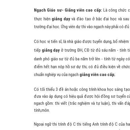
Ngạch Giáo sư- Giảng viên cao cấp:
Là công chức c
thực hiện
giảng dạy
và đào tạo ở bậc đại học và sau
trường đại học. Ứng viên dự thi vào ngạch này phải có đủ
Có học vị tiến sĩ, là nhà giáo được tuyển dụng, bổ nhiệ
tiếp
giảng dạy
ở trường ĐH, CĐ từ đủ sáu năm - tính t
danh phó giáo sư từ đủ ba năm trở lên - tính từ ngày c
điểm hết hạn nộp hồ sơ dự thi; có đủ điều kiện về chức 
chuẩn nghiệp vụ của ngạch
giảng viên cao cấp
;
Có tối thiểu 3 đề án hoặc công trình khoa học sáng t
đưa vào áp dụng có hiệu quả được hội đồng sơ tuyển của
ngạch gồm: thi viết (trắc nghiệm và tự luận), thi vấn đá
tính,môn.
Ngoại ngữ thi trình độ C thi tiếng Anh trình độ C của h