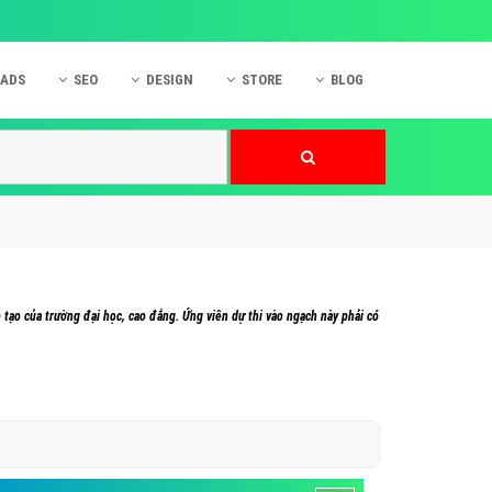
 ADS
SEO
DESIGN
STORE
BLOG
ner
 cáo Mobile
SEO Website
Thiết kế Web
nner
p quảng cáo Instagram
Dịch vụ SEO Website
Thiết kế Website
 cáo Zalo
Hỏi đáp SEO Google
Danh sách Website
 cáo Instagram
Thiết kế Landing Page
cáo Online
Dịch vụ thiết kế Website
tạo của trường đại học, cao đẳng. Ứng viên dự thi vào ngạch này phải có
 cáo Skype
Hỏi đáp Website
 cáo TVC
 cáo Cốc Cốc
mềm ứng dụng hay