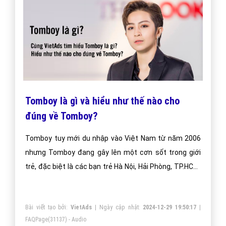
Tomboy là gì và hiểu như thế nào cho
đúng về Tomboy?
Tomboy tuy mới du nhập vào Việt Nam từ năm 2006
nhưng Tomboy đang gây lên một cơn sốt trong giới
trẻ, đặc biệt là các bạn trẻ Hà Nội, Hải Phòng, TP.HCM.
Cùng vietadsgroup.vn xem phong cách thời trang cá
tính của các “Cô nàng đẹp trai Tomboy” HOT nhất
Bài viết tạo bởi:
VietAds
| Ngày cập nhật:
2024-12-29 19:50:17
|
hiện nay
FAQPage
(31137) - Audio