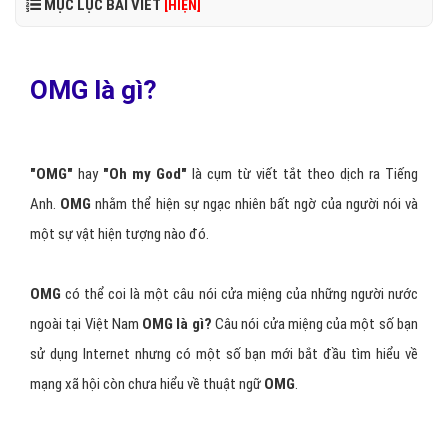
MỤC LỤC BÀI VIẾT
[HIỆN]
OMG là gì?
"OMG"
hay
"Oh my God"
là cụm từ viết tắt theo dịch ra Tiếng
Anh.
OMG
nhằm thể hiện sự ngạc nhiên bất ngờ của người nói và
một sự vật hiện tượng nào đó.
OMG
có thể coi là một câu nói cửa miệng của những người nước
ngoài tại Việt Nam
OMG là gì?
Câu nói cửa miệng của một số bạn
sử dụng Internet nhưng có một số bạn mới bắt đầu tìm hiểu về
mạng xã hội còn chưa hiểu về thuật ngữ
OMG
.