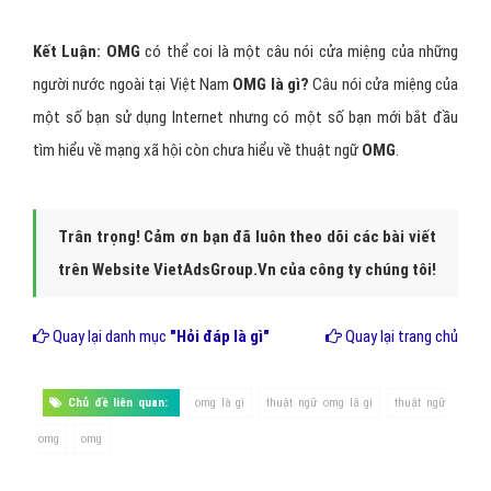
Kết Luận:
OMG
có thể coi là một câu nói cửa miệng của những
người nước ngoài tại Việt Nam
OMG là gì?
Câu nói cửa miệng của
một số bạn sử dụng Internet nhưng có một số bạn mới bắt đầu
tìm hiểu về mạng xã hội còn chưa hiểu về thuật ngữ
OMG
.
Trân trọng! Cảm ơn bạn đã luôn theo dõi các bài viết
trên Website VietAdsGroup.Vn của công ty chúng tôi!
Quay lại danh mục
"Hỏi đáp là gì"
Quay lại trang chủ
Chủ đề liên quan:
omg là gì
thuật ngữ omg là gì
thuật ngữ
omg
omg