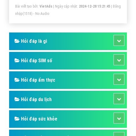
Bài viết tạo bởi:
VietAds
| Ngày cập nhật:
2024-12-28 15:21:45
|
Đăng
nhập
(1518) - No Audio
Hỏi đáp là gì
Hỏi đáp SIM số
Hỏi đáp ẩm thực
Hỏi đáp du lịch
Hỏi đáp sức khỏe