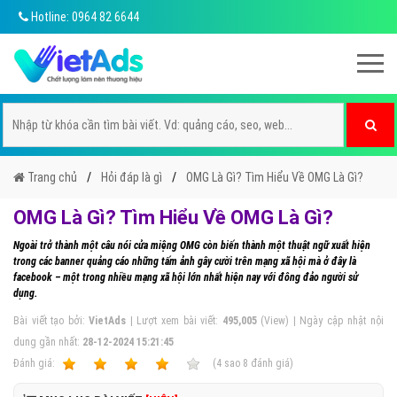
Hotline: 0964 82 6644
Trang chủ
Hỏi đáp là gì
OMG Là Gì? Tìm Hiểu Về OMG Là Gì?
OMG Là Gì? Tìm Hiểu Về OMG Là Gì?
Ngoài trở thành một câu nói cửa miệng OMG còn biến thành một thuật ngữ xuất hiện
trong các banner quảng cáo những tấm ảnh gây cười trên mạng xã hội mà ở đây là
facebook – một trong nhiều mạng xã hội lớn nhất hiện nay với đông đảo người sử
dụng.
Bài viết tạo bởi:
VietAds
| Lượt xem bài viết:
495,005
(View) | Ngày cập nhật nội
dung gần nhất:
28-12-2024 15:21:45
Ðánh giá:
1
2
3
4
5
(
4
sao
8
đánh giá)