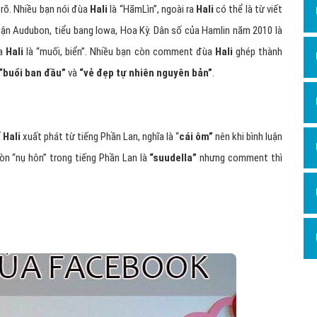
rõ. Nhiều bạn nói đùa
Hali
là “HãmLìn”, ngoài ra
Hali
có thể là từ viết
ận Audubon, tiểu bang Iowa, Hoa Kỳ. Dân số của Hamlin năm 2010 là
ủa
Hali
là “muối, biển”. Nhiều bạn còn comment đùa
Hali
ghép thành
“buổi ban đầu”
và
“vẻ đẹp tự nhiên nguyên bản”
.
ế
Hali
xuất phát từ tiếng Phần Lan, nghĩa là “
cái ôm”
nên khi bình luận
òn “nụ hôn” trong tiếng Phần Lan là
“suudella”
nhưng comment thì