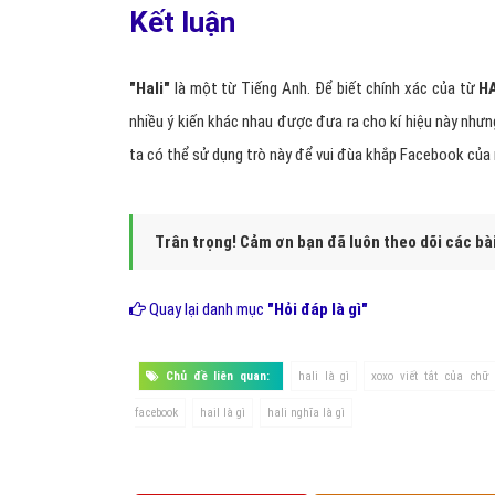
Kết luận
"Hali"
là một từ Tiếng Anh. Để biết chính xác của từ
H
nhiều ý kiến khác nhau được đưa ra cho kí hiệu này như
ta có thể sử dụng trò này để vui đùa khắp Facebook của 
Trân trọng! Cảm ơn bạn đã luôn theo dõi các bà
Quay lại danh mục
"Hỏi đáp là gì"
Chủ đề liên quan:
hali là gì
xoxo viết tắt của chữ 
facebook
hail là gì
hali nghĩa là gì