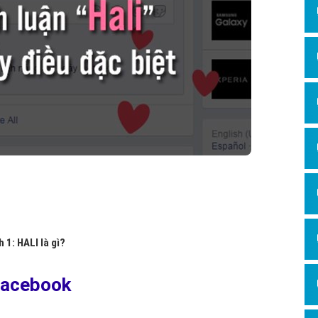
Hỏi đ
Thiết 
Quảng
Quảng
Định n
Nghĩa l
Phần 
h 1: HALI là gì?
 Facebook