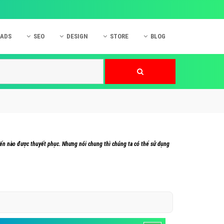
 ADS
SEO
DESIGN
STORE
BLOG
ner
 cáo Mobile
SEO Website
Thiết kế Web
nner
p quảng cáo Instagram
Dịch vụ SEO Website
Thiết kế Website
 cáo Zalo
Hỏi đáp SEO Google
Danh sách Website
 cáo Instagram
Thiết kế Landing Page
cáo Online
Dịch vụ thiết kế Website
 kiến nào được thuyết phục. Nhưng nói chung thì chúng ta có thể sử dụng
 cáo Skype
Hỏi đáp Website
 cáo TVC
 cáo Cốc Cốc
mềm ứng dụng hay