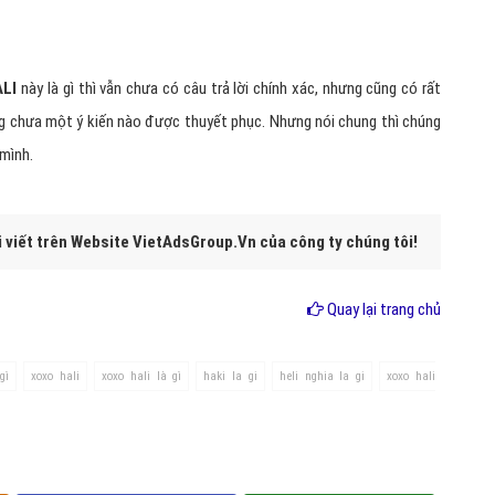
ALI
này là gì thì vẫn chưa có câu trả lời chính xác, nhưng cũng có rất
ng chưa một ý kiến nào được thuyết phục. Nhưng nói chung thì chúng
mình.
i viết trên Website VietAdsGroup.Vn của công ty chúng tôi!
Quay lại trang chủ
gì
xoxo hali
xoxo hali là gì
haki la gi
heli nghia la gi
xoxo hali