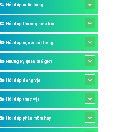
Hỏi đáp ngân hàng
áp quảng cáo Youtube
kế ứng dụng
Hỏi đáp thương hiệu lớn
 cáo Cốc Cốc hiệu quả
 cáo Zalo chuyên nghiệp
Hỏi đáp người nổi tiếng
ghĩa
à gì
Những kỳ quan thế giới
mềm ứng dụng hay
Hỏi đáp động vật
Hỏi đáp thực vật
Hỏi đáp phần mềm hay