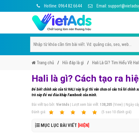
Hotline: 0964 82 6644
Email: support@vietads
Trang chủ
Hỏi đáp là gì
Hali Là Gì? Tìm Hiểu Về Hal
Hali là gì? Cách tạo ra hi
Để biết chính xác của từ HALI này là gì thì vẫn chưa có câu trả lời chí
trò này để vui đùa khắp Facebook của mình.
Bài viết tạo bởi:
VietAds
| Lượt xem bài viết:
138,205
(View) | Ngày cậ
Ðánh giá:
1
2
3
4
5
(
5
sao
10
đánh giá)
MỤC LỤC BÀI VIẾT
[HIỆN]