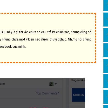
Dịch v
Hỏi đ
Hỏi đ
Hỏi đá
HALI
này là gì thì vẫn chưa có câu trả lời chính xác, nhưng cũng có
Hỏi đá
này nhưng chưa một ý kiến nào được thuyết phục. Nhưng nói chung
Hỏi đ
Facebook của mình.
Hỏi đá
Hỏi đá
Quảng
Dịch v
Dịch v
Dịch v
Dịch v