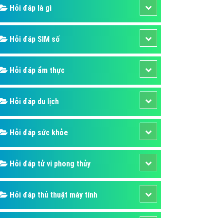
ụ Domain & Hosting
Hỏi đáp là gì
áp phần mềm
áp quảng cáo TVC
Hỏi đáp SIM số
p quảng cáo mobile
Hỏi đáp ẩm thực
p quảng cáo Online
áp quảng cáo Skype
Hỏi đáp du lịch
p Domain & Hosting
p viết bài Marketing
Hỏi đáp sức khỏe
 cáo Youtube
ụ quảng cáo Youtube
Hỏi đáp tử vi phong thủy
ụ quảng cáo Cốc Cốc
ụ quảng cáo Tiktok
Hỏi đáp thủ thuật máy tính
ụ quảng cáo Zalo