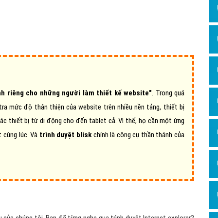
Dịch v
Hỏi đ
Hỏi đ
Hỏi đá
Hỏi đá
Hỏi đ
nh riêng cho những người làm thiết kế website"
. Trong quá
Hỏi đá
 tra mức độ thân thiện của website trên nhiều nền tảng, thiết bị
các thiết bị từ di động cho đến tablet cả. Vì thế, họ cần một ứng
Hỏi đá
t cùng lúc. Và
trình duyệt blisk
chính là công cụ thần thánh của
Quảng
Dịch v
Dịch v
Dịch v
Dịch v