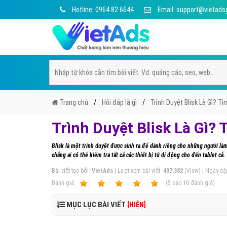
Hotline: 0964 82 6644
Email: support@vietads
Trang chủ
Hỏi đáp là gì
Trình Duyệt Blisk Là Gì? Tì
Trình Duyệt Blisk Là Gì? 
Blisk là một trình duyệt được sinh ra để dành riêng cho những người làm
chẳng ai có thể kiểm tra tất cả các thiết bị từ di động cho đến tablet cả.
Bài viết tạo bởi:
VietAds
| Lượt xem bài viết:
437,382
(View) | Ngày cậ
Ðánh giá:
1
2
3
4
5
(
5
sao
10
đánh giá)
MỤC LỤC BÀI VIẾT
[HIỆN]