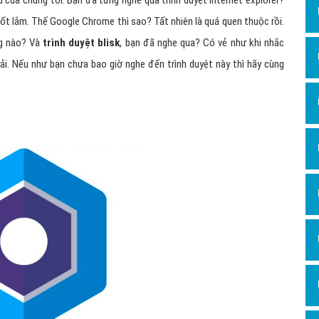
au của chúng tôi. Bạn đã từng nghe qua trình duyệt Internet explorer?
Hỏi đ
Tốt lắm. Thế Google Chrome thì sao? Tất nhiên là quá quen thuộc rồi.
Thiết 
ng nào? Và
trình duyệt blisk
, bạn đã nghe qua? Có vẻ như khi nhắc
hải. Nếu như bạn chưa bao giờ nghe đến trình duyệt này thì hãy cùng
Quảng
Quảng
Định n
Nghĩa l
Phần 