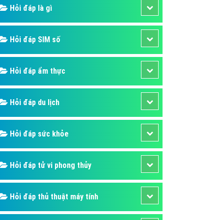
ụ Domain & Hosting
Hỏi đáp là gì
áp phần mềm
áp quảng cáo TVC
Hỏi đáp SIM số
p quảng cáo mobile
Hỏi đáp ẩm thực
p quảng cáo Online
áp quảng cáo Skype
Hỏi đáp du lịch
p Domain & Hosting
p viết bài Marketing
Hỏi đáp sức khỏe
 cáo Youtube
ụ quảng cáo Youtube
Hỏi đáp tử vi phong thủy
ụ quảng cáo Cốc Cốc
ụ quảng cáo Tiktok
Hỏi đáp thủ thuật máy tính
ụ quảng cáo Zalo