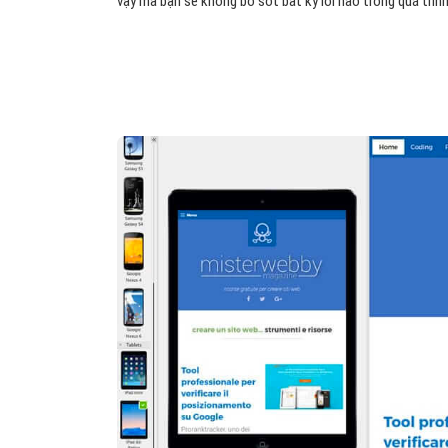
vậy mà bạn sẽ không bỏ sót bất kỳ lỗi nào trong quá trình