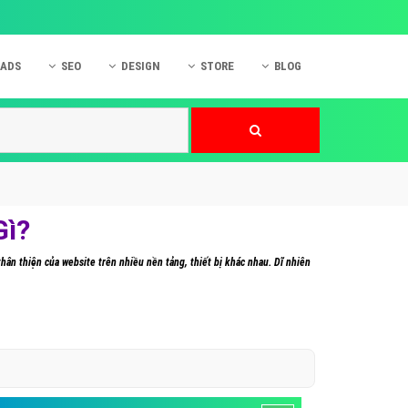
 ADS
SEO
DESIGN
STORE
BLOG
ner
 cáo Mobile
SEO Website
Thiết kế Web
nner
p quảng cáo Instagram
Dịch vụ SEO Website
Thiết kế Website
 cáo Zalo
Hỏi đáp SEO Google
Danh sách Website
 cáo Instagram
Thiết kế Landing Page
Gì?
cáo Online
Dịch vụ thiết kế Website
hân thiện của website trên nhiều nền tảng, thiết bị khác nhau. Dĩ nhiên
 cáo Skype
Hỏi đáp Website
 cáo TVC
 cáo Cốc Cốc
mềm ứng dụng hay