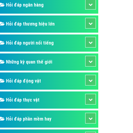
Hỏi đáp ngân hàng
áp quảng cáo Youtube
kế ứng dụng
Hỏi đáp thương hiệu lớn
 cáo Cốc Cốc hiệu quả
 cáo Zalo chuyên nghiệp
Hỏi đáp người nổi tiếng
ghĩa
à gì
Những kỳ quan thế giới
mềm ứng dụng hay
Hỏi đáp động vật
Hỏi đáp thực vật
Hỏi đáp phần mềm hay