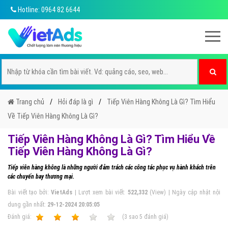
Hotline: 0964 82 6644
Trang chủ
Hỏi đáp là gì
Tiếp Viên Hàng Không Là Gì? Tìm Hiểu
Về Tiếp Viên Hàng Không Là Gì?
Tiếp Viên Hàng Không Là Gì? Tìm Hiểu Về
Tiếp Viên Hàng Không Là Gì?
Tiếp viên hàng không là những người đảm trách các công tác phục vụ hành khách trên
các chuyến bay thương mại.
Bài viết tạo bởi:
VietAds
| Lượt xem bài viết:
522,332
(View) | Ngày cập nhật nội
dung gần nhất:
29-12-2024 20:05:05
Ðánh giá:
1
2
3
4
5
(
3
sao
5
đánh giá)