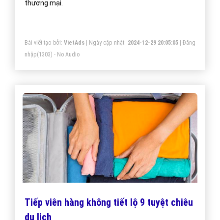
thương mại.
Bài viết tạo bởi:
VietAds
| Ngày cập nhật:
2024-12-29 20:05:05
|
Đăng
nhập
(1303) - No Audio
Tiếp viên hàng không tiết lộ 9 tuyệt chiêu
du lịch