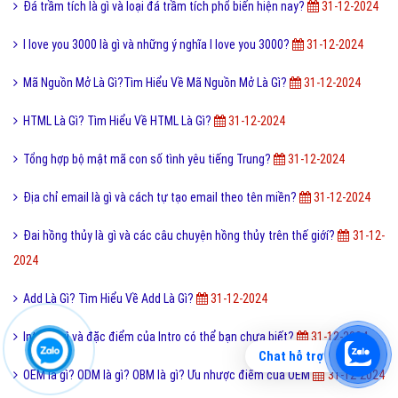
Đá trầm tích là gì và loại đá trầm tích phổ biến hiện nay?
31-12-2024
I love you 3000 là gì và những ý nghĩa I love you 3000?
31-12-2024
Mã Nguồn Mở Là Gì?Tìm Hiểu Về Mã Nguồn Mở Là Gì?
31-12-2024
HTML Là Gì? Tìm Hiểu Về HTML Là Gì?
31-12-2024
Tổng hợp bộ mật mã con số tình yêu tiếng Trung?
31-12-2024
Địa chỉ email là gì và cách tự tạo email theo tên miền?
31-12-2024
Đai hồng thủy là gì và các câu chuyện hồng thủy trên thế giớí?
31-12-
2024
Add Là Gì? Tìm Hiểu Về Add Là Gì?
31-12-2024
Intro là gì và đặc điểm của Intro có thể bạn chưa biết?
31-12-2024
Chat hỗ trợ
OEM là gì? ODM là gì? OBM là gì? Ưu nhược điểm của OEM
31-12-2024