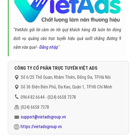
"VietAds gửi lời cảm ơn tới quý khách hàng đã luôn tin dùng
dịch vụ quảng cáo trực tuyến hiệu quả suốt chặng đường 9
năm vừa qua! -
Đăng nhập
"
CÔNG TY CỔ PHẦN TRỰC TUYẾN VIỆT ADS
Số 6/25 Thổ Quan, Khâm Thiên, Đống Đa, TP.Hà Nội
Số 36 Điện Biên Phủ, Đa Kao, Quận 1, TP.Hồ Chí Minh
0964 82 6644 - (024) 6658 7378
(024) 6658 7378
support@vietadsgroup.vn
https://vietadsgroup.vn