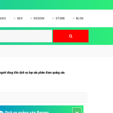
 ADS
SEO
DESIGN
STORE
BLOG
ner
 cáo Mobile
SEO Website
Thiết kế Web
nner
p quảng cáo Instagram
Dịch vụ SEO Website
Thiết kế Website
 cáo Zalo
Hỏi đáp SEO Google
Danh sách Website
 cáo Instagram
Thiết kế Landing Page
cáo Online
Dịch vụ thiết kế Website
a người dùng đến dịch vụ hay sản phẩm được quảng cáo.
 cáo Skype
Hỏi đáp Website
 cáo TVC
 cáo Cốc Cốc
mềm ứng dụng hay
Dịch vụ quảng cáo Banner