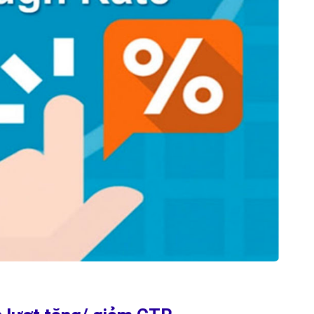
Hỏi đ
Thiết 
Quảng
Quảng
Định n
Nghĩa l
Phần 