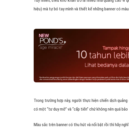
Tuy nhiên, điều khó khăn đó là nhiều nhà quảng cáo vì 
hiệu) mà tự bó tay mình và thiết kế những banner có màu 
Trong trường hợp này, người thực hiện chiến dịch quản
có một “tư duy mở” và “cấp tiến” chứ không nên quá bảo 
Màu sắc trên banner có thu hút và nổi bật rồi thì hãy ngh