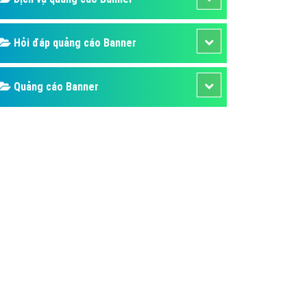
ụ Domain & Hosting
áp phần mềm
Hỏi đáp quảng cáo Banner
áp quảng cáo TVC
p quảng cáo mobile
Quảng cáo Banner
p quảng cáo Online
áp quảng cáo Skype
p Domain & Hosting
p viết bài Marketing
 cáo Youtube
ụ quảng cáo Youtube
ụ quảng cáo Cốc Cốc
ụ quảng cáo Tiktok
ụ quảng cáo Zalo