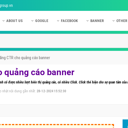
group.vn
ABOUT US
GOOGLE
FACEBOOK
BANNER
OTHER
Giới thiệu công ty Việt Ads
Kinh nghiệm quảng cáo Google
Kinh nghiệm quảng cáo Facebook
Dịch vụ quảng cáo Ban
Quảng
Hướng dẫn thanh toán Việt Ads
Kiến thức quảng cáo Google
Dịch vụ quảng cáo Facebook
Hỏi đáp quảng cáo Ba
Hỏi đá
Chính sách bảo mật Việt Ads
Dịch vụ quảng cáo Google
Kiến thức quảng cáo Facebook
Quảng cáo Banner
Quảng
tăng CTR cho quảng cáo banner
Chính sách bảo hành & bảo trì Việt Ads
Quảng cáo Google Adwords
Quảng cáo Facebook
Quảng
o quảng cáo banner
Liên hệ Việt Ads
Các hình thức quảng cáo Google
Hỏi đáp Facebook
Quảng 
h có được nhiều lượt hiển thị quảng cáo, có nhiều Click. Click thể hiện cho sự quan tâm củ
Chính sách đại lý Việt Ads
Hướng dẫn chạy quảng cáo Google
Quảng
p nhật nội dung gần nhất:
28-12-2024 15:52:30
Tiện ích mở rộng quảng cáo Google
Quảng
Hỏi đáp Google
Quảng
Phần 