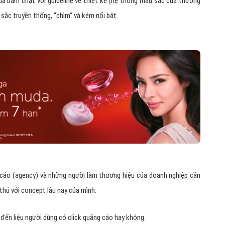
quá bám chặt với guideline về thiết kế (hệ thống màu sắc của thương
sắc truyền thống, “chìm” và kém nổi bât.
g cáo (agency) và những người làm thương hiệu của doanh nghiệp cần
thủ với concept lâu nay của mình.
ĩ đến liệu người dùng có click quảng cáo hay không.