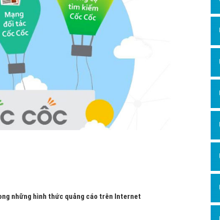
Hỏi đ
Thiết 
Quảng
Quảng
Định n
Nghĩa l
Phần 
rong những hình thức quảng cáo trên Internet