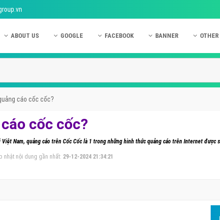
group.vn
ABOUT US
GOOGLE
FACEBOOK
BANNER
OTHER
Giới thiệu công ty Việt Ads
Kinh nghiệm quảng cáo Google
Kinh nghiệm quảng cáo Facebook
Dịch vụ quảng cáo Ban
Quảng
Hướng dẫn thanh toán Việt Ads
Kiến thức quảng cáo Google
Dịch vụ quảng cáo Facebook
Hỏi đáp quảng cáo Ba
Hỏi đá
Chính sách bảo mật Việt Ads
Dịch vụ quảng cáo Google
Kiến thức quảng cáo Facebook
Quảng cáo Banner
Quảng
quảng cáo cốc cốc?
Chính sách bảo hành & bảo trì Việt Ads
Quảng cáo Google Adwords
Quảng cáo Facebook
Quảng
 cáo cốc cốc?
Liên hệ Việt Ads
Các hình thức quảng cáo Google
Hỏi đáp Facebook
Quảng 
ại Việt Nam, quảng cáo trên Cốc Cốc là 1 trong những hình thức quảng cáo trên Internet được 
Chính sách đại lý Việt Ads
Hướng dẫn chạy quảng cáo Google
Quảng
p nhật nội dung gần nhất:
29-12-2024 21:34:21
Tiện ích mở rộng quảng cáo Google
Quảng
Hỏi đáp Google
Quảng
Phần 