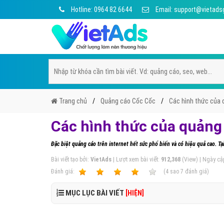
Hotline: 0964 82 6644
Email: support@vietads
Trang chủ
Quảng cáo Cốc Cốc
Các hình thức của 
Các hình thức của quảng
Đặc biệt quảng cáo trên internet hết sức phổ biến và có hiệu quả cao. T
Bài viết tạo bởi:
VietAds
| Lượt xem bài viết:
912,368
(View) | Ngày cậ
Ðánh giá:
1
2
3
4
5
(
4
sao
7
đánh giá)
MỤC LỤC BÀI VIẾT
[HIỆN]