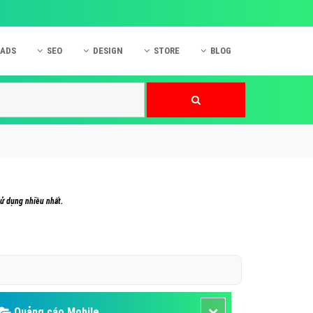
 ADS
SEO
DESIGN
STORE
BLOG
ner
 cáo Mobile
SEO Website
Thiết kế Web
nner
p quảng cáo Instagram
Dịch vụ SEO Website
Thiết kế Website
 cáo Zalo
Hỏi đáp SEO Google
Danh sách Website
 cáo Instagram
Thiết kế Landing Page
cáo Online
Dịch vụ thiết kế Website
sử dụng nhiều nhất.
 cáo Skype
Hỏi đáp Website
 cáo TVC
 cáo Cốc Cốc
mềm ứng dụng hay
Quảng cáo Mobile