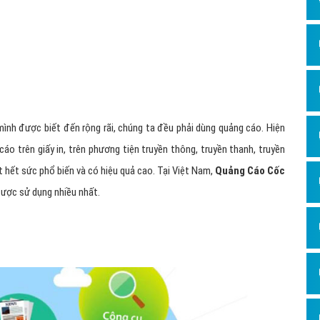
Dịch v
Hỏi đ
Hỏi đ
Hỏi đá
Hỏi đá
ình được biết đến rộng rãi, chúng ta đều phải dùng quảng cáo. Hiện
Hỏi đ
áo trên giấy in, trên phương tiện truyền thông, truyền thanh, truyền
Hỏi đá
t hết sức phổ biến và có hiệu quả cao. Tại Việt Nam,
Quảng Cáo Cốc
Hỏi đá
được sử dụng nhiều nhất.
Quảng
Dịch v
Dịch v
Dịch v
Dịch v