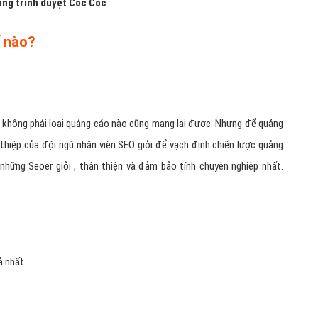
ụng trình duyệt Cốc Cốc
ế nào?
ch không phải loại quảng cáo nào cũng mang lại được. Nhưng để quảng
thiệp của đội ngũ nhân viên SEO giỏi để vạch định chiến lược quảng
hững Seoer giỏi , thân thiện và đảm bảo tính chuyên nghiệp nhất.
ả nhất