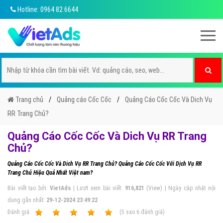
Hotline: 0964 82 6644
Trang chủ
Quảng cáo Cốc Cốc
Quảng Cáo Cốc Cốc Và Dich Vụ
RR Trang Chủ?
Quảng Cáo Cốc Cốc Và Dich Vụ RR Trang
Chủ?
Quảng Cáo Cốc Cốc Và Dich Vụ RR Trang Chủ? Quảng Cáo Cốc Cốc Với Dịch Vụ RR
Trang Chủ Hiệu Quả Nhất Việt nam?
Bài viết tạo bởi:
VietAds
| Lượt xem bài viết:
916,821
(View) | Ngày cập nhật nội
dung gần nhất:
29-12-2024 23:49:22
Ðánh giá:
1
2
3
4
5
(
5
sao
6
đánh giá)