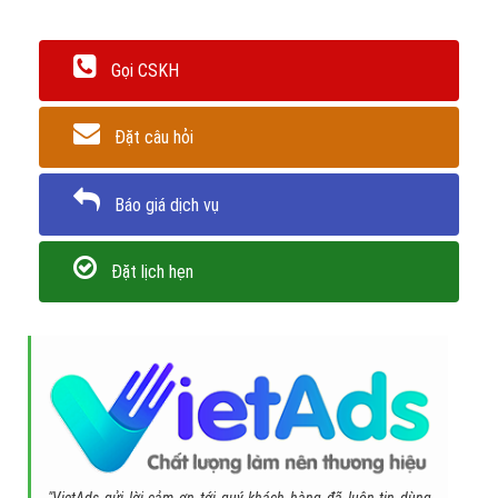
Gọi CSKH
Đặt câu hỏi
Báo giá dịch vụ
Đặt lịch hẹn
"VietAds gửi lời cảm ơn tới quý khách hàng đã luôn tin dùng