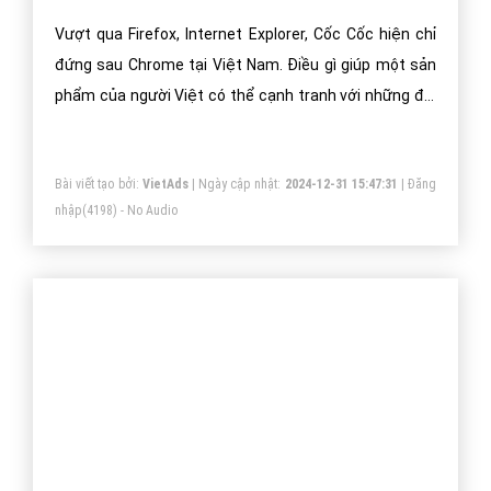
Vượt qua Firefox, Internet Explorer, Cốc Cốc hiện chỉ
đứng sau Chrome tại Việt Nam. Điều gì giúp một sản
phẩm của người Việt có thể cạnh tranh với những đối
thủ đến từ nước ngoài?
Bài viết tạo bởi:
VietAds
| Ngày cập nhật:
2024-12-31 15:47:31
|
Đăng
nhập
(4198) - No Audio