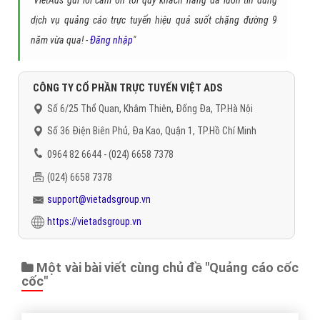
dịch vụ quảng cáo trực tuyến hiệu quả suốt chặng đường 9
năm vừa qua! -
Đăng nhập
"
CÔNG TY CỔ PHẦN TRỰC TUYẾN VIỆT ADS
Số 6/25 Thổ Quan, Khâm Thiên, Đống Đa, TP.Hà Nội
Số 36 Điện Biên Phủ, Đa Kao, Quận 1, TP.Hồ Chí Minh
0964 82 6644 - (024) 6658 7378
(024) 6658 7378
support@vietadsgroup.vn
https://vietadsgroup.vn
Một vài bài viết cùng chủ đề "Quảng cáo cốc
cốc"