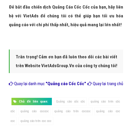
Để bắt đầu chiến dịch Quảng Cáo Cốc Cốc của bạn, hãy liên
hệ với VietAds để chúng tôi có thể giúp bạn tối ưu hóa
quảng cáo với chi phí thấp nhất, hiệu quả mang lại lớn nhất!
Trân trọng! Cảm ơn bạn đã luôn theo dõi các bài viết
trên Website VietAdsGroup.Vn của công ty chúng tôi!
Quay lại danh mục
"Quảng cáo Cốc Cốc"
Quay lại trang chủ
Chủ đề liên quan:
Quảng cáo cốc cốc
quảng cáo trên cốc
cốc
quảng cáo coccoc
quảng cáo trên coccoc
quảng cáo coc
coc
quảng cáo trên coc coc