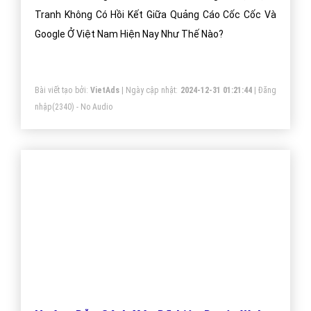
Tranh Không Có Hồi Kết Giữa Quảng Cáo Cốc Cốc Và
Google Ở Việt Nam Hiện Nay Như Thế Nào?
Bài viết tạo bởi:
VietAds
| Ngày cập nhật:
2024-12-31 01:21:44
|
Đăng
nhập
(2340) - No Audio