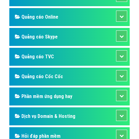
Bài viết tạo bởi:
VietAds
| Ngày cập nhật:
2024-12-29 16:19:35
|
Đăng
nhập
(2314) - No Audio
Cách Khắc Phục Lỗi 102 Và 103 Khi Cài
Đặt Trên Trình Duyệt Cốc Cốc?
Cách Khắc Phục Lỗi 102 Và 103 Khi Cài Đặt Trên Trình