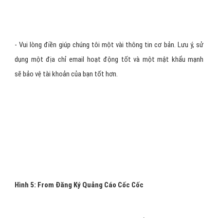
Hình 4: Dùng gmail để đăng nhập Quảng Cáo Cốc Cốc
4. Đăng ký sử dụng email riêng
của bạn
- Vui lòng điền giúp chúng tôi một vài thông tin cơ bản. Lưu ý, sử
dụng một địa chỉ email hoạt động tốt và một mật khẩu mạnh
sẽ bảo vệ tài khoản của bạn tốt hơn.