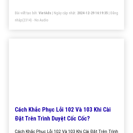
So Sánh Quảng Cáo Cốc Cốc Và Google?
So Sánh Quảng Cáo Cốc Cốc Và Google? Sự Cạnh
Tranh Không Có Hồi Kết Giữa Quảng Cáo Cốc Cốc Và
Google Ở Việt Nam Hiện Nay Như Thế Nào?
Bài viết tạo bởi:
VietAds
| Ngày cập nhật:
2024-12-31 01:21:44
|
Đăng
nhập
(2340) - No Audio