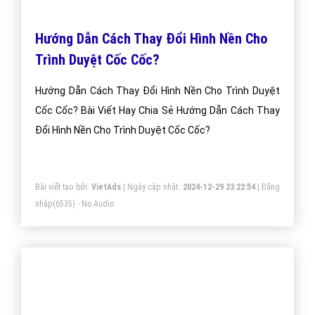
Đặt lịch hẹn
"VietAds gửi lời cảm ơn tới quý khách hàng đã luôn tin dùng
dịch vụ quảng cáo trực tuyến hiệu quả suốt chặng đường 9
năm vừa qua! -
Đăng nhập
"
CÔNG TY CỔ PHẦN TRỰC TUYẾN VIỆT ADS
Số 6/25 Thổ Quan, Khâm Thiên, Đống Đa, TP.Hà Nội
Số 36 Điện Biên Phủ, Đa Kao, Quận 1, TP.Hồ Chí Minh