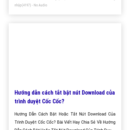
Quảng Cáo Cốc Cốc Giá Rẻ - Tìm Hiểu Cốc
Cốc Ads?
Quảng Cáo Cốc Cốc Là Hình Thức Marketing Còn Khá
Mới Tại Việt Nam Nhưng Lại Rất Hiệu Quả Và Tiết
Kiệm Chi Phí Cho Hầu Hết Các Doanh Nghiệp?
Bài viết tạo bởi:
VietAds
| Ngày cập nhật:
2024-12-30 15:40:51
|
Đăng
nhập
(5339) - No Audio