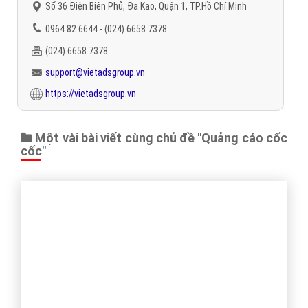
Trân trọng! Cảm ơn bạn đã luôn theo dõi các bài viết
trên Website VietAdsGroup.Vn của công ty chúng tôi!
Quay lại danh mục
"Quảng cáo Cốc Cốc"
Quay lại trang chủ
Chủ đề liên quan:
Quảng cáo cốc cốc
quảng cáo trên cốc
cốc
quảng cáo coccoc
quảng cáo trên coccoc
quảng cáo coc
coc
quảng cáo trên coc coc
Gọi CSKH
Đặt câu hỏi
Báo giá dịch vụ