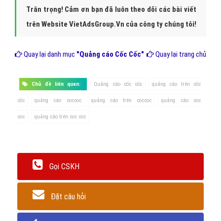
5. Giao diện chiến dịch của
Quảng Cáo Cốc Cốc
- Dù bạn đăng ký qua Facebook, Google hay sử dụng email riêng,
bạn đều sẽ được dẫn sang giao diện tài khoản QC Cốc Cốc của
mình. Bạn có thể ngay lập tức tạo một chiến dịch quảng cáo mới.