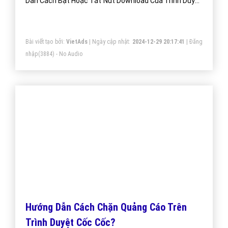
Cốc Cốc Là Gì? Tìm Hiểu Về Cốc Cốc Là
Gì?
Vượt qua Firefox, Internet Explorer, Cốc Cốc hiện chỉ
đứng sau Chrome tại Việt Nam. Điều gì giúp một sản
phẩm của người Việt có thể cạnh tranh với những đối
thủ đến từ nước ngoài?
Bài viết tạo bởi:
VietAds
| Ngày cập nhật:
2024-12-29 21:56:20
|
Đăng