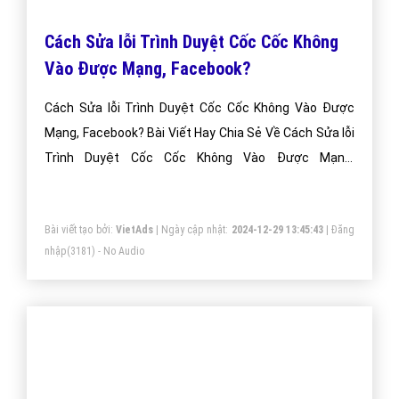
Cốc Cốc?
Bài viết tạo bởi:
VietAds
| Ngày cập nhật:
2024-12-29 20:17:41
|
Đăng
nhập
(3884) - No Audio
Hướng Dẫn Cách Chặn Quảng Cáo Trên
Trình Duyệt Cốc Cốc?