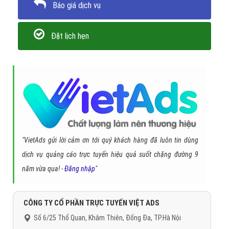
Hình 8: Giao Diện Chiến Dịch Quảng Cáo Cốc Cốc Của Bạn
Để bắt đầu chiến dịch Quảng Cáo Cốc Cốc của bạn, hãy liên
hệ với VietAds để chúng tôi có thể giúp bạn tối ưu hóa
quảng cáo với chi phí thấp nhất, hiệu quả mang lại lớn nhất!