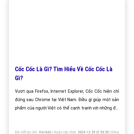
Hướng Dẫn Cách Thay Đổi Hình Nền Cho
Trình Duyệt Cốc Cốc?
Hướng Dẫn Cách Thay Đổi Hình Nền Cho Trình Duyệt
Cốc Cốc? Bài Viết Hay Chia Sẻ Hướng Dẫn Cách Thay
Đổi Hình Nền Cho Trình Duyệt Cốc Cốc?
Bài viết tạo bởi:
VietAds
| Ngày cập nhật:
2024-12-29 23:22:54
|
Đăng
nhập
(6535) - No Audio