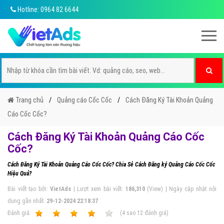
Hotline: 0964 82 6644
Trang chủ
Quảng cáo Cốc Cốc
Cách Đăng Ký Tài Khoản Quảng
Cáo Cốc Cốc?
Cách Đăng Ký Tài Khoản Quảng Cáo Cốc
Cốc?
Cách Đăng Ký Tài Khoản Quảng Cáo Cốc Cốc? Chia Sẻ Cách Đăng ký Quảng Cáo Cốc Cốc
Hiệu Quả?
Bài viết tạo bởi:
VietAds
| Lượt xem bài viết:
186,310
(View) | Ngày cập nhật nội
dung gần nhất:
29-12-2024 22:18:37
Ðánh giá:
1
2
3
4
5
(
4
sao
12
đánh giá)