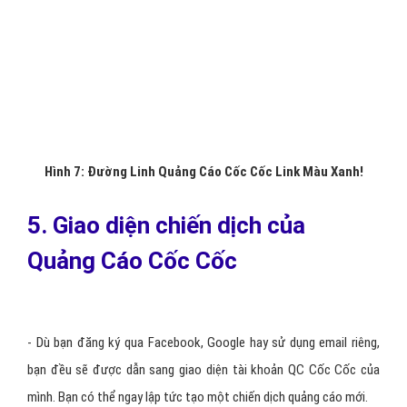
Hình 6: Hoàn Thành Đăng Ký Quảng Cáo Cốc Cốc
- Cuối cùng, bạn chỉ cần mở email lên để xác nhận tài khoản của
mình. Nếu bạn không thấy email từ QC Cốc Cốc, vui lòng thử kiểm
tra hòm thư rác.