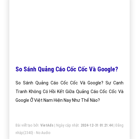
Cách Sửa lỗi Trình Duyệt Cốc Cốc Không
Vào Được Mạng, Facebook?
Cách Sửa lỗi Trình Duyệt Cốc Cốc Không Vào Được
Mạng, Facebook? Bài Viết Hay Chia Sẻ Về Cách Sửa lỗi
Trình Duyệt Cốc Cốc Không Vào Được Mạng,
Facebook?
Bài viết tạo bởi:
VietAds
| Ngày cập nhật:
2024-12-29 13:45:43
|
Đăng
nhập
(3181) - No Audio