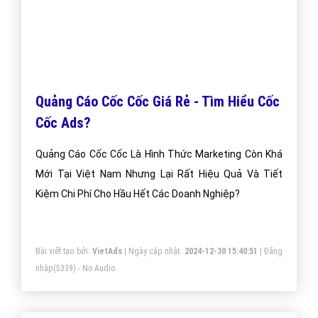
0964 82 6644 - (024) 6658 7378
(024) 6658 7378
support@vietadsgroup.vn
https://vietadsgroup.vn
Một vài bài viết cùng chủ đề "Quảng cáo cốc
cốc"