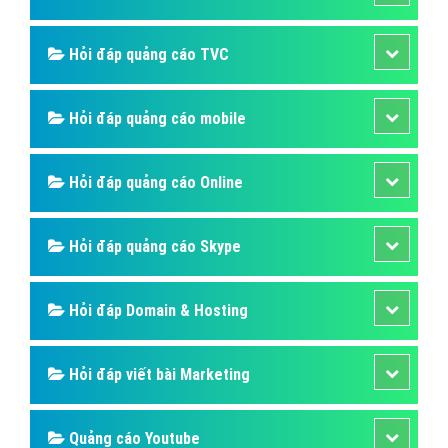
Duyệt Cốc Cốc? Bài Viết Hay Chia Sẻ Cách Cách Khắc
Phục Lỗi 102 Và 103 Khi Cài Đặt Trên Trình Duyệt Cốc
Cốc?
Bài viết tạo bởi:
VietAds
| Ngày cập nhật:
2024-12-28 22:51:05
|
Đăng
nhập
(2028) - No Audio
Quảng cáo Mobile
Hỏi đáp quảng cáo Instagram
Quảng cáo Zalo
Quảng cáo Instagram