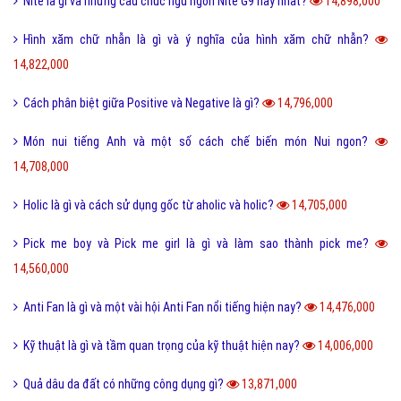
Hình xăm chữ nhẫn là gì và ý nghĩa của hình xăm chữ nhẫn?
14,822,000
Cách phân biệt giữa Positive và Negative là gì?
14,796,000
Món nui tiếng Anh và một số cách chế biến món Nui ngon?
14,708,000
Holic là gì và cách sử dụng gốc từ aholic và holic?
14,705,000
Pick me boy và Pick me girl là gì và làm sao thành pick me?
14,560,000
Anti Fan là gì và một vài hội Anti Fan nổi tiếng hiện nay?
14,476,000
Kỹ thuật là gì và tầm quan trọng của kỹ thuật hiện nay?
14,006,000
Quả dâu da đất có những công dụng gì?
13,871,000
Dũng cảm là gì và tại sao cần phải có lòng dũng cảm?
13,810,000