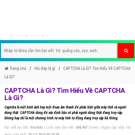
Hotline: 0964 82 6644
Trang chủ
Hỏi đáp là gì
CAPTCHA Là Gì? Tìm Hiểu Về CAPTCHA
Là Gì?
CAPTCHA Là Gì? Tìm Hiểu Về CAPTCHA
Là Gì?
Captcha là một hình ảnh hay một đoạn âm thanh để phân biệt giữa máy tính và người
dùng thật. CAPTCHA dùng để xác định liệu có phải người dùng thật đang truy cập
không hay chỉ là một chương trình tự máy tính tự động đang truy cập hệ thống.
Bài viết tạo bởi:
VietAds
| Lượt xem bài viết:
608,487
(View) | Ngày cập nhật nội
dung gần nhất:
30-12-2024 00:28:38
Ðánh giá:
1
2
3
4
5
(
5
sao
10
đánh giá)