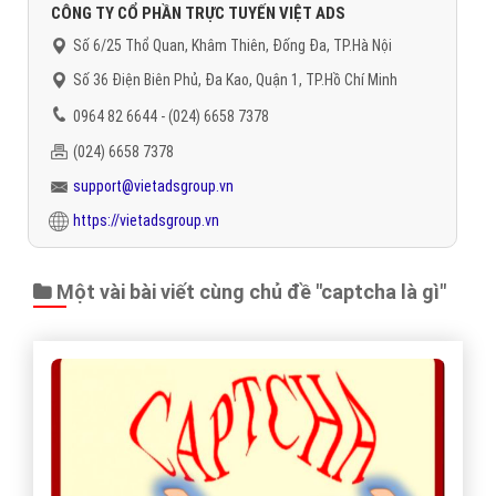
Số 6/25 Thổ Quan, Khâm Thiên, Đống Đa, TP.Hà Nội
Số 36 Điện Biên Phủ, Đa Kao, Quận 1, TP.Hồ Chí Minh
0964 82 6644 - (024) 6658 7378
(024) 6658 7378
support@vietadsgroup.vn
https://vietadsgroup.vn
Một vài bài viết cùng chủ đề "captcha là gì"