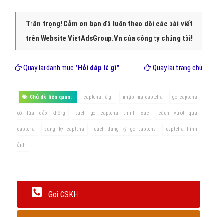
Trân trọng! Cảm ơn bạn đã luôn theo dõi các bài viết
trên Website VietAdsGroup.Vn của công ty chúng tôi!
Quay lại danh mục
"Hỏi đáp là gì"
Quay lại trang chủ
Chủ đề liên quan:
captcha là gì
nhập mã captcha
gõ captcha
có lừa đảo không
cách gõ captcha chính xác
cách vượt qua
captcha
đăng ký captcha
cách đăng ký gõ captcha
captcha hình
ảnh
Gọi CSKH
Đặt câu hỏi