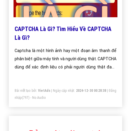
CAPTCHA Là Gì? Tìm Hiểu Về CAPTCHA
Là Gì?
Captcha là một hình ảnh hay một đoạn âm thanh để
phân biệt giữa máy tính và người dùng thật. CAPTCHA
dùng để xác định liệu có phải người dùng thật đang
truy cập không hay chỉ là một chương trình tự máy
tính tự động đang truy cập hệ thống.
Bài viết tạo bởi:
VietAds
| Ngày cập nhật:
2024-12-30 00:28:38
|
Đăng
nhập
(797) - No Audio