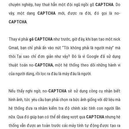
vậy, một dạng
CAPTCHA
mới, được ra đời, đó gọi là no-
CAPTCHA
.
Thay vì phải
gõ CAPTCHA
như trước, giờ đây, khi bạn tạo một nick
Gmail, bạn chỉ phải ấn vào nút “Tôi không phải là người máy” mà
thôi.Tại sao chỉ đơn giản như vậy? Đó là vì Google đã sử dụng
thuật toán no-
CAPTCHA
, một hệ thống theo dõi những hành vi
của người dùng, rồi lọc ra đâu là máy đâu là người.
Nếu thấy nghi ngờ, no-
CAPTCHA
sẽ sử dụng công cụ nhận biết
hình ảnh, tức yêu cầu bạn phải chọn ra bức ảnh giống với dữ liệu mà
hệ thống đưa ra nhằm kiểm tra độ chính xác tính con người lần
nữa. Qua đó giúp bạn có thể dễ dàng vượt qua
CAPTCHA
nhưng hệ
thống vẫn được an toàn trước các máy tính tự động được tạo ra
bởi hacker.