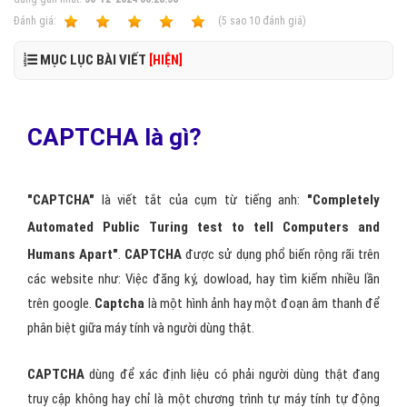
MỤC LỤC BÀI VIẾT
[HIỆN]
CAPTCHA là gì?
"CAPTCHA"
là viết tắt của cụm từ tiếng anh:
"Completely
Automated Public
Turing test to tell Computers and
Humans Apart"
.
CAPTCHA
được sử dụng phổ biến rộng rãi trên
các website như: Việc đăng ký, dowload, hay tìm kiếm nhiều lần
trên google.
Captcha
là một hình ảnh hay một đoạn âm thanh để
phân biệt giữa máy tính và người dùng thật.
CAPTCHA
dùng để xác định liệu có phải người dùng thật đang
truy cập không hay chỉ là một chương trình tự máy tính tự động
đang truy cập hệ thống. Trong thời gian qua, có rất nhiều bạn thắc