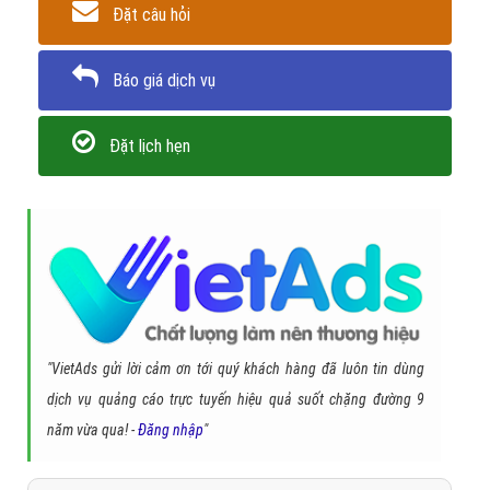
Báo giá dịch vụ
Đặt lịch hẹn
"VietAds gửi lời cảm ơn tới quý khách hàng đã luôn tin dùng
dịch vụ quảng cáo trực tuyến hiệu quả suốt chặng đường 9
năm vừa qua! -
Đăng nhập
"
CÔNG TY CỔ PHẦN TRỰC TUYẾN VIỆT ADS