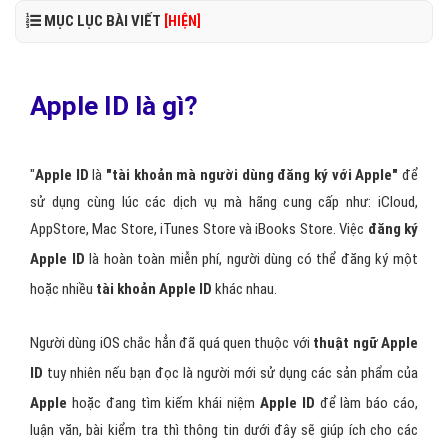
MỤC LỤC BÀI VIẾT
[HIỆN]
Apple ID là gì?
"
Apple ID
là
"tài khoản mà người dùng đăng ký với Apple"
để
sử dụng cùng lúc các dịch vụ mà hãng cung cấp như: iCloud,
AppStore, Mac Store, iTunes Store và iBooks Store. Việc
đăng ký
Apple ID
là hoàn toàn miễn phí, người dùng có thể đăng ký một
hoặc nhiều
tài khoản Apple ID
khác nhau.
Người dùng iOS chắc hẳn đã quá quen thuộc với
thuật ngữ Apple
ID
tuy nhiên nếu bạn đọc là người mới sử dụng các sản phẩm của
Apple
hoặc đang tìm kiếm khái niệm
Apple ID
để làm báo cáo,
luận văn, bài kiểm tra thì thông tin dưới đây sẽ giúp ích cho các