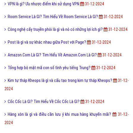
Mạng xã hội Weibo là gì? Weibo có gì giống khác với Facebook?
31-
12-2024
Thẻ SD Là Gì? Tìm Hiểu Thẻ SD Là Gì?
31-12-2024
Khả năng và hiện thực là gì và mối quan hệ giữa chúng?
31-12-2024
Ngày chiết sâu bọ và những điều nên làm trong ngày này?
31-12-
2024
VPN là gì? Ưu nhược điểm khi sử dụng VPN
31-12-2024
Room Service Là Gì? Tìm Hiểu Về Room Service Là Gì?
31-12-2024
Công nghệ cấy truyền phôi là gì và nó có những lợi ích gì?
31-12-2024
Post là gì và sự khác nhau giữa Post với Page?
31-12-2024
Amazon.Com Là Gì? Tìm Hiểu Về Amazon.Com Là Gì?
31-12-2024