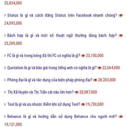
Cute là gì và các bạn nữ như thế nào được gọi là Cute?
28,274,000
Tuyến tính là gì và những ý nghĩa của tuyến tính?
27,606,000
Dame là gì và dame được hiểu như thế nào trong Game?
27,337,000
Ẩn dụ là gì và những tác dụng biện pháp tu từ ẩn dụ?
26,949,000
Ô môi là gì? Nguyên nhân và Dấu hiệu nhận biết ô môi
25,887,000
Nội dung quy tắc 5M trong sản xuất và kinh doanh hiện nay?
25,834,000
Status là gì và cách đăng Status trên Facebook nhanh chóng?
24,093,000
Bách hợp là gì và một số thuật ngữ thường dùng bách hợp?
23,209,000