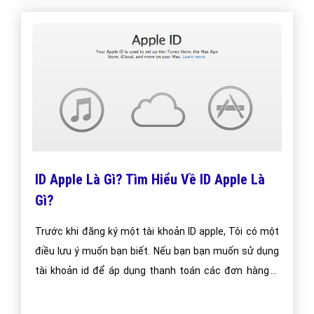
Khoản Apple ID Là Gì?
Việc đăng ký Apple ID là hoàn toàn miễn phí, người
dùng có thể đăng ký một hoặc nhiều tài khoản Apple ID
khác nhau.
Bài viết tạo bởi:
VietAds
| Ngày cập nhật:
2024-12-29 05:41:06
|
Đăng
nhập
(1473) - No Audio