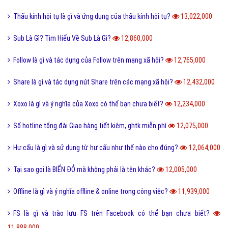
Tiến hóa là gì và quá trình tiến hóa diễn ra như thế nào?
13,494,000
Định hướng là gì và cách định hướng nghề nghiệp tương lai?
13,374,000
Reactions Facebook là gì và cách sử dụng Reactions Facebook?
13,320,000
Like là gì và tầm quan trọng của nút Like trên Facebook?
13,180,000
Tiamo là gì và ý nghĩa Tiamo trong giới trẻ hiện nay?
13,134,000
Thấu kính hội tụ là gì và ứng dụng của thấu kính hội tụ?
13,022,000
Sub Là Gì? Tìm Hiểu Về Sub Là Gì?
12,860,000
Follow là gì và tác dụng của Follow trên mạng xã hội?
12,765,000
Share là gì và tác dụng nút Share trên các mạng xã hội?
12,432,000