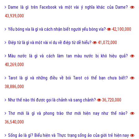
Một vài ví dụ về điệp cấu trúc là gì dễ hiểu?
125,300,000
I love you 3000 là gì và những ý nghĩa I love you 3000?
87,703,000
Honey là gì và có nên gọi người yêu là Honey không?
65,466,000
Sự khác biệt giữa File cứng và File mềm là gì?
63,737,000
Wall là gì và bão Wall trên Facebook có nghĩa là gì?
55,243,000
Điệp ngữ là gì và một vài ví dụ điệp ngữ dễ hiểu?
44,701,000
Dame là gì trên Facebook và một vài ý nghĩa khác của Dame?
43,939,000
Yếu bóng vía là gì và cách nhận biết người yếu bóng vía?
42,100,000
Điệp từ là gì và một vài ví dụ về điệp từ dễ hiểu?
41,072,000
Màu nước là gì và cách làm tan màu nước bị khô hiệu quả?