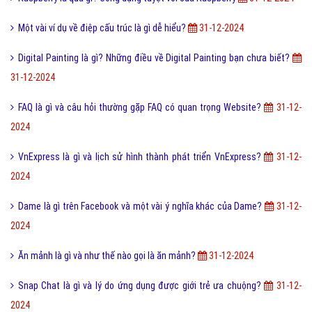
Smart TV Là Gì? Tìm Hiểu Về Smart TV Là Gì?
31-12-2024
SEOquake là gì? Cách Cài SEOquake ở Chrome và Firefox?
31-12-
2024
Tool là gì và ưu nhược điểm khi sử dụng Tool?
31-12-2024
Lỗi 404 là gì? Những cách khắc phục lỗi 404 là gì?
31-12-2024
Seo phi là gì và những tư thế Seo phi độc đáo?
31-12-2024
Raspberry là quả gì? Công dụng tuyệt vời của Raspberry
31-12-2024
Một vài ví dụ về điệp cấu trúc là gì dễ hiểu?
31-12-2024
Digital Painting là gì? Những điều về Digital Painting bạn chưa biết?
31-12-2024
FAQ là gì và câu hỏi thường gặp FAQ có quan trọng Website?
31-12-
2024