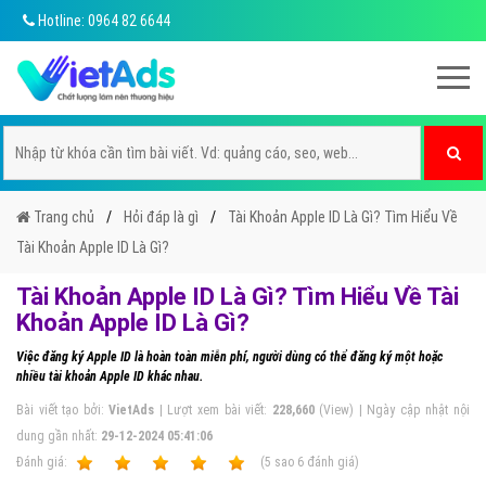
Hotline: 0964 82 6644
Trang chủ
Hỏi đáp là gì
Tài Khoản Apple ID Là Gì? Tìm Hiểu Về
Tài Khoản Apple ID Là Gì?
Tài Khoản Apple ID Là Gì? Tìm Hiểu Về Tài
Khoản Apple ID Là Gì?
Việc đăng ký Apple ID là hoàn toàn miễn phí, người dùng có thể đăng ký một hoặc
nhiều tài khoản Apple ID khác nhau.
Bài viết tạo bởi:
VietAds
| Lượt xem bài viết:
228,660
(View) | Ngày cập nhật nội
dung gần nhất:
29-12-2024 05:41:06
Ðánh giá:
1
2
3
4
5
(
5
sao
6
đánh giá)