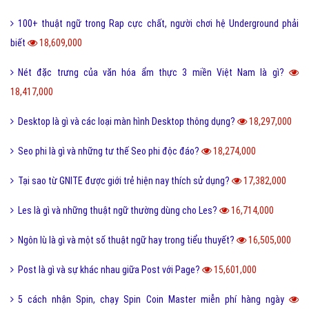
FC là gì và trong bóng đá thì FC có nghĩa là gì?
23,100,000
Quotation là gì và báo giá trong tiếng anh có nghĩa là gì?
22,664,000
Phóng đại là gì và tác dụng của biện pháp phóng đại?
20,203,000
Thị Xã Huyện và Thị Trấn cái nào lớn hơn?
20,087,000
Tool là gì và ưu nhược điểm khi sử dụng Tool?
19,730,000
Behance là gì và hướng dẫn sử dụng Behance cho người mới?
19,121,000
100+ thuật ngữ trong Rap cực chất, người chơi hệ Underground phải
biết
18,609,000
Nét đặc trưng của văn hóa ẩm thực 3 miền Việt Nam là gì?
18,417,000
Desktop là gì và các loại màn hình Desktop thông dụng?
18,297,000