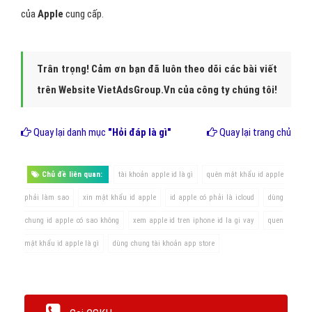
Hình 3: Tạo Apple ID là có thể sử dụng được tất cả các dịch
vụ của Apple
Kết Luận:
việc
đăng ký Apple ID
, đăng ký iCloud hay tạo
tài
khoản ID Apple
chính là một mà thôi bởi đơn giản chúng ta chỉ
cần tạo
Apple ID
là có thể sử dụng được tất cả các dịch vụ
của
Apple
cung cấp.
Trân trọng! Cảm ơn bạn đã luôn theo dõi các bài viết
trên Website VietAdsGroup.Vn của công ty chúng tôi!
Quay lại danh mục
"Hỏi đáp là gì"
Quay lại trang chủ