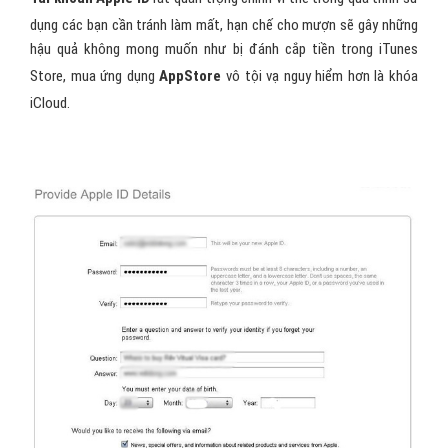
Các tạo Apple ID là gì?
Apple
là một trong những thương hiệu “danh giá” nhất hành tinh
hiện nay, những sản phẩm của hãng có tính thống nhất cao nhằm
phục vụ nhu cầu, sự thuận tiện của khách hàng.
Apple ID
là một
trong những điểm nổi bật ấy. Vậy
Apple ID là gì?
,
tài khoản ID
Apple
dùng để làm gì ?
Tài khoản Apple ID
rất quan trọng chính vì thế trong quá trình sử
dụng các bạn cần tránh làm mất, hạn chế cho mượn sẽ gây những
hậu quả không mong muốn như bị đánh cắp tiền trong iTunes
Store, mua ứng dụng
AppStore
vô tội vạ nguy hiểm hơn là khóa
iCloud.