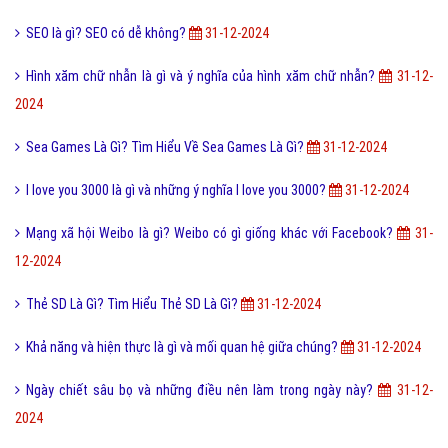
VnExpress là gì và lịch sử hình thành phát triển VnExpress?
31-12-
2024
Dame là gì trên Facebook và một vài ý nghĩa khác của Dame?
31-12-
2024
Ăn mảnh là gì và như thế nào gọi là ăn mảnh?
31-12-2024
Snap Chat là gì và lý do ứng dụng được giới trẻ ưa chuộng?
31-12-
2024
SEO là gì? SEO có dễ không?
31-12-2024
Hình xăm chữ nhẫn là gì và ý nghĩa của hình xăm chữ nhẫn?
31-12-
2024
Sea Games Là Gì? Tìm Hiểu Về Sea Games Là Gì?
31-12-2024
I love you 3000 là gì và những ý nghĩa I love you 3000?
31-12-2024