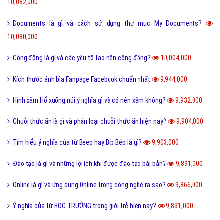
Leader là gì? Các yếu tố một Leader cần có?
10,801,000
Điển cố là gì và ý nghĩa điển có trong văn hóa truyền thống?
10,472,000
Code là gì và sự ra đời phát triển của mã QR Code?
10,244,000
Update là gì và phần mềm máy tính khi nào cần Update?
10,139,000
Dâu da đất là gì và bà bầu ăn quả dâu da đất có tốt không?
10,082,000
Documents là gì và cách sử dụng thư mục My Documents?
10,080,000
Cộng đồng là gì và các yếu tố tạo nên cộng đồng?
10,004,000
Kích thước ảnh bìa Fanpage Facebook chuẩn nhất
9,944,000