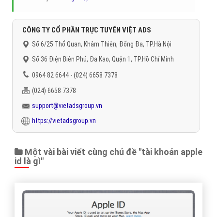
"VietAds gửi lời cảm ơn tới quý khách hàng đã luôn tin dùng
dịch vụ quảng cáo trực tuyến hiệu quả suốt chặng đường 9
năm vừa qua! -
Đăng nhập
"
CÔNG TY CỔ PHẦN TRỰC TUYẾN VIỆT ADS
Số 6/25 Thổ Quan, Khâm Thiên, Đống Đa, TP.Hà Nội
Số 36 Điện Biên Phủ, Đa Kao, Quận 1, TP.Hồ Chí Minh
0964 82 6644 - (024) 6658 7378
(024) 6658 7378