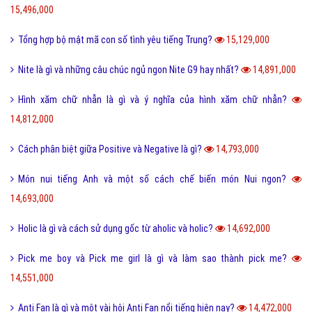
Seo phi là gì và những tư thế Seo phi độc đáo?
18,274,000
Tại sao từ GNITE được giới trẻ hiện nay thích sử dụng?
17,382,000
Les là gì và những thuật ngữ thường dùng cho Les?
16,714,000
Ngôn lù là gì và một số thuật ngữ hay trong tiểu thuyết?
16,505,000
Post là gì và sự khác nhau giữa Post với Page?
15,601,000
5 cách nhận Spin, chạy Spin Coin Master miễn phí hàng ngày
15,496,000
Tổng hợp bộ mật mã con số tình yêu tiếng Trung?
15,129,000
Nite là gì và những câu chúc ngủ ngon Nite G9 hay nhất?
14,891,000
Hình xăm chữ nhẫn là gì và ý nghĩa của hình xăm chữ nhẫn?
14,812,000