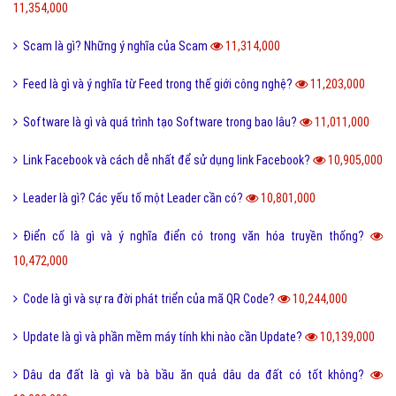
Thể thao là gì và các lợi ích của hoạt động thể thao?
11,580,000
San hô là gì và đặc điểm của san hô như thế nào?
11,505,000
Sử dụng DẦU ĂN với quan hệ tình dục có nguy hiểm?
11,504,000
Trộm vía là gì và tại sao lại nói trộm vía khi khen trẻ nhỏ?
11,405,000
Điện thoại di động là gì và cấu tạo điện thoại di động?
11,376,000
Đường link là gì và các loại đường link thường gặp hiện nay?
11,354,000
Scam là gì? Những ý nghĩa của Scam
11,314,000
Feed là gì và ý nghĩa từ Feed trong thế giới công nghệ?
11,203,000
Software là gì và quá trình tạo Software trong bao lâu?
11,011,000
Link Facebook và cách dễ nhất để sử dụng link Facebook?
10,905,000