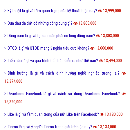
Cách phân biệt giữa Positive và Negative là gì?
14,793,000
Món nui tiếng Anh và một số cách chế biến món Nui ngon?
14,693,000
Holic là gì và cách sử dụng gốc từ aholic và holic?
14,692,000
Pick me boy và Pick me girl là gì và làm sao thành pick me?
14,551,000
Anti Fan là gì và một vài hội Anti Fan nổi tiếng hiện nay?
14,472,000
Kỹ thuật là gì và tầm quan trọng của kỹ thuật hiện nay?
13,999,000
Quả dâu da đất có những công dụng gì?
13,865,000
Dũng cảm là gì và tại sao cần phải có lòng dũng cảm?
13,803,000
QTQD là gì và QTQĐ mang ý nghĩa tiêu cực không?
13,660,000