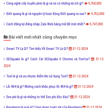
Hình xăm Hổ xuống núi ý nghĩa gì và có nên xăm không?
9,932,000
Chuỗi thức ăn là gì và phân loại chuỗi thức ăn hiện nay?
9,904,000
Tìm hiểu ý nghĩa của từ Beep hay Bíp Bép là gì?
9,903,000
Đào tạo là gì và những lợi ích khi được đào tạo bài bản?
9,891,000
Online là gì và ứng dụng Online trong công nghệ ra sao?
9,866,000
Ý nghĩa của từ HỌC TRƯỞNG trong giới trẻ hiện nay?
9,831,000
Công nghệ cấy truyền phôi là gì và nó có những lợi ích gì?
9,768,000
Điốt quang là gì và nguyên lý hoạt động Điốt quang ra sao?
9,762,000
Cách đăng ký đăng nhập Zalo Web bằng mã QR mới nhất?
9,747,000
Bài viết mới nhất cùng chuyên mục