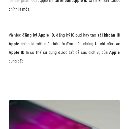
iCloud là dịch vụ lưu trữ đám mây của
Apple
và tài khoản iCloud có
thể thực hiện khóa thiết bị di động iOS như iPhone, iPad, iPod, từ
xa bạn đọc nên tham khảo thêm bài viết iCloud là gì để tìm hiểu
thêm về chúng giúp việc sâu chuỗi thông tin tốt hơn.
Một trong những mối liên hệ mật thiết giữa iCloud và
Apple ID
chính là nguồn gốc của chúng. Bên cạnh việc
Apple ID
và iCloud là
hai sản phẩm của Apple thì
tài khoản Apple ID
và tài khoản iCloud
chính là một.
Và việc
đăng ký Apple ID
, đăng ký iCloud hay tạo
tài khoản ID
Apple
chính là một mà thôi bởi đơn giản chúng ta chỉ cần tạo
Apple ID
là có thể sử dụng được tất cả các dịch vụ của
Apple