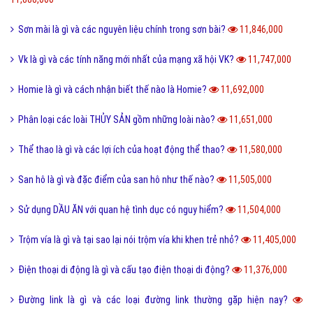
Xoxo là gì và ý nghĩa của Xoxo có thể bạn chưa biết?
12,234,000
Số hotline tổng đài Giao hàng tiết kiệm, ghtk miễn phí
12,075,000
Hư cấu là gì và sử dụng từ hư cấu như thế nào cho đúng?
12,064,000
Tại sao gọi là BIỂN ĐỎ mà không phải là tên khác?
12,005,000
Offline là gì và ý nghĩa offline & online trong công việc?
11,939,000
FS là gì và trào lưu FS trên Facebook có thể bạn chưa biết?
11,888,000
Sơn mài là gì và các nguyên liệu chính trong sơn bài?
11,846,000
Vk là gì và các tính năng mới nhất của mạng xã hội VK?
11,747,000
Homie là gì và cách nhận biết thế nào là Homie?
11,692,000
Phân loại các loài THỦY SẢN gồm những loài nào?
11,651,000