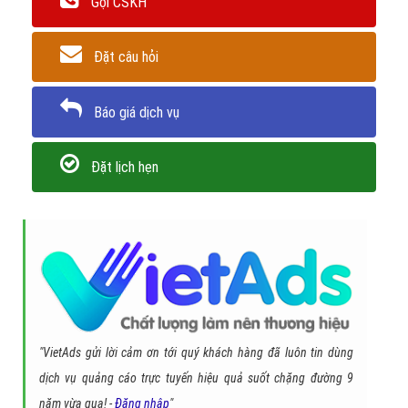
Chủ đề liên quan:
tài khoản apple id là gì
quên mật khẩu id apple
phải làm sao
xin mật khẩu id apple
id apple có phải là icloud
dùng
chung id apple có sao không
xem apple id tren iphone id la gi vay
quen
mật khẩu id apple là gì
dùng chung tài khoản app store
Gọi CSKH
Đặt câu hỏi
Báo giá dịch vụ
Đặt lịch hẹn