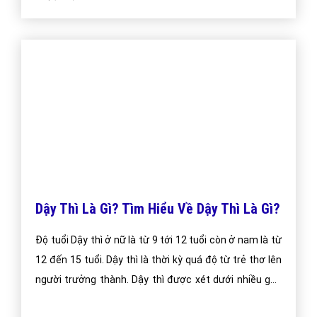
Dậy Thì Là Gì? Tìm Hiểu Về Dậy Thì Là Gì?
Độ tuổi Dậy thì ở nữ là từ 9 tới 12 tuổi còn ở nam là từ
12 đến 15 tuổi. Dậy thì là thời kỳ quá độ từ trẻ thơ lên
người trưởng thành. Dậy thì được xét dưới nhiều góc
độ tuy nhiên góc độ chính vẫn là góc độ sinh học cụ