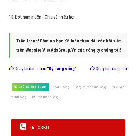
10. Bớt ham muốn - Chia sẻ nhiều hơn
Trân trọng! Cảm ơn bạn đã luôn theo dõi các bài viết
trên Website VietAdsGroup.Vn của công ty chúng tôi!
Quay lại danh mục
"Kỹ năng sống"
Quay lại trang chủ
Chủ đề liên quan:
thành công
công thức thành công
bí quyết
thành công
bài học thành công
Gọi CSKH