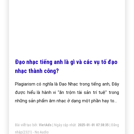
Đạo nhạc tiếng anh là gì và các vụ tố đạo
nhạc thành công?
Plagiarism có nghĩa là Đạo Nhạc trong tiếng anh, Đây
được hiểu là hành vi "ăn trộm tài sản trí tuệ" trong
những sản phẩm âm nhạc ở dạng một phần hay toàn
bộ.
Bài viết tạo bởi:
VietAds
| Ngày cập nhật:
2025-01-01 07:38:35
|
Đăng
nhập
(2321) - No Audio