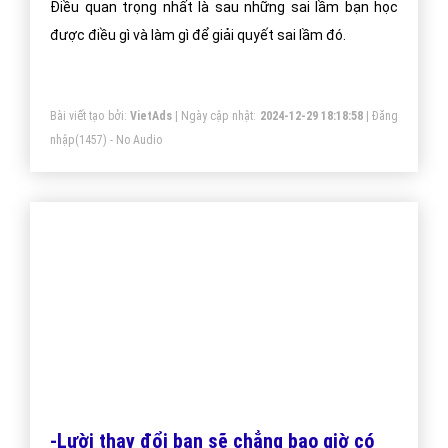
Điều quan trọng nhất là sau những sai lầm bạn học
được điều gì và làm gì để giải quyết sai lầm đó.
Bài viết tạo bởi:
VietAds
| Ngày cập nhật:
2024-12-29 18:18:58
|
Đăng
nhập
(1457) - No Audio
-Lười thay đổi bạn sẽ chẳng bao giờ có