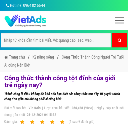
Hotline: 0964 82 6644
Trang chủ
Kỹ năng sống
Công Thức Thành Công Người Trẻ Tuổi
Ai cũng Nên Biết
Công thức thành công tột đỉnh của giới
trẻ ngày nay?
Thành công là điều không hề khó nếu bạn biết các công thức sau đây. Bí quyết thành
công đơn giản mà không phải ai cũng biết.
Bài viết tạo bởi:
VietAds
| Lượt xem bài viết:
356,438
(View) | Ngày cập nhật nội
dung gần nhất:
28-12-2024 04:15:32
Ðánh giá:
1
2
3
4
5
(
5
sao
9
đánh giá)