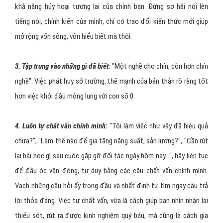
khả năng hủy hoại tương lai của chính bạn. Đừng sợ hãi nói lên
tiếng nói, chính kiến của mình, chỉ có trao đổi kiến thức mới giúp
mở rộng vốn sống, vốn hiểu biết mà thôi.
3. Tập trung vào những gì đã biết:
"Một nghề cho chín, còn hơn chín
nghề". Việc phát huy sở trường, thế mạnh của bản thân rõ ràng tốt
hơn việc khởi đầu mông lung với con số 0.
4. Luôn tự chất vấn chính mình:
"Tôi làm việc như vậy đã hiệu quả
chưa?", "Làm thế nào để gia tăng năng suất, sản lượng?", "Cần rút
lại bài học gì sau cuộc gặp gỡ đối tác ngày hôm nay...", hãy liên tục
để đầu óc vận động, tư duy bằng các câu chất vấn chính mình.
Vạch những câu hỏi ấy trong đầu và nhất định tự tìm ngay câu trả
lời thỏa đáng. Việc tự chất vấn, vừa là cách giúp bạn nhìn nhận lại
thiếu sót, rút ra được kinh nghiệm quý báu, mà cũng là cách gia