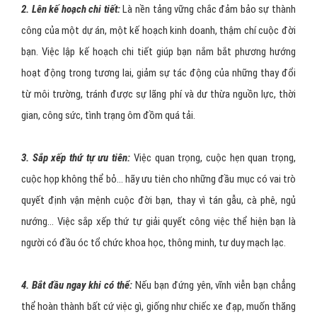
2. Lên kế hoạch chi tiết:
Là nền tảng vững chắc đảm bảo sự thành
công của một dự án, một kế hoạch kinh doanh, thậm chí cuộc đời
bạn. Việc lập kế hoạch chi tiết giúp bạn nắm bắt phương hướng
hoạt động trong tương lai, giảm sự tác động của những thay đổi
từ môi trường, tránh được sự lãng phí và dư thừa nguồn lực, thời
gian, công sức, tình trạng ôm đồm quá tải.
3. Sắp xếp thứ tự ưu tiên:
Việc quan trọng, cuộc hẹn quan trọng,
cuộc họp không thể bỏ... hãy ưu tiên cho những đầu mục có vai trò
quyết định vận mệnh cuộc đời bạn, thay vì tán gẫu, cà phê, ngủ
nướng... Việc sắp xếp thứ tự giải quyết công việc thể hiện bạn là
người có đầu óc tổ chức khoa học, thông minh, tư duy mạch lạc.
4. Bắt đầu ngay khi có thể:
Nếu bạn đứng yên, vĩnh viễn bạn chẳng
thể hoàn thành bất cứ việc gì, giống như chiếc xe đạp, muốn thăng