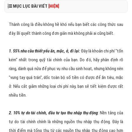
MỤC LỤC BÀI VIẾT
[HIỆN]
Thành công là điều không hề khó nếu bạn biết các công thức sau
đây. Bí quyết thành công đơn giản mà không phải ai cũng biết.
1. 55% nhu cầu thiết yếu ăn, mặc, ở, đi lại:
Đây là khoản chi phí "tốn
kém" nhất trong quỹ tài chính của bạn. Do đó, hãy phân định rõ
ràng, dành quá nửa để phục vụ nhu cầu sinh hoạt, nhưng không nên
"vung tay quá trán", dốc toàn bộ số tiền có được để ăn tiêu, mặc
ở. Nếu cắt giảm những loại chi phí này, bạn sẽ tiết kiệm được rất
nhiều tiền.
2. 10% tự do tài chính, đầu tư tạo thu nhập thụ động
: Nền tảng của
tự do tài chính chính là những nguồn thu nhập thụ động. Đây là
thời điểm mà tổng thu từ các nguồn thu nhập thụ động cao hơn