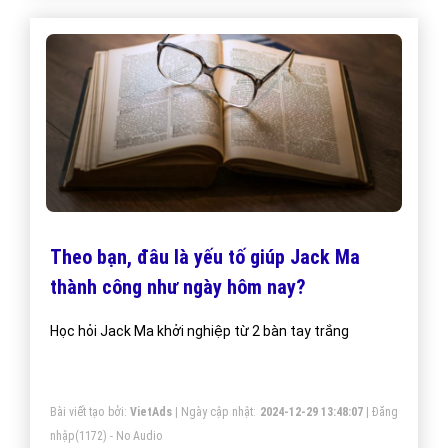
Theo bạn, đâu là yếu tố giúp Jack Ma
thành công như ngày hôm nay?
Học hỏi Jack Ma khởi nghiệp từ 2 bàn tay trắng
Bài viết tạo bởi:
VietAds
| Ngày cập nhật:
2024-12-29 13:48:07
|
Đăng
nhập
(1172) - No Audio