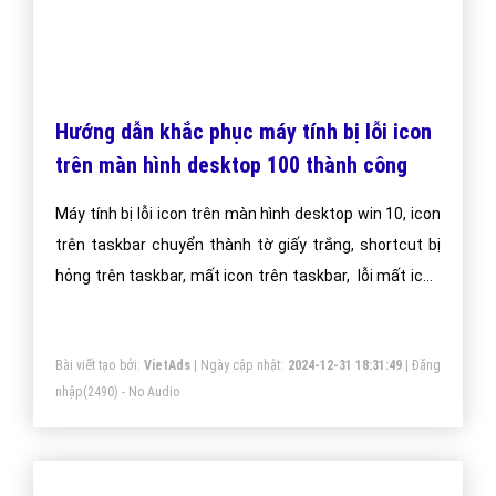
Hướng dẫn khắc phục máy tính bị lỗi icon
trên màn hình desktop 100 thành công
Máy tính bị lỗi icon trên màn hình desktop win 10, icon
trên taskbar chuyển thành tờ giấy trắng, shortcut bị
hỏng trên taskbar, mất icon trên taskbar, lỗi mất icon
trên desktop win 7,… tất cả những lỗi này khiến bạn
gặp nhiều khó khăn trong việc sử dụng máy tính. Vậy
Bài viết tạo bởi:
VietAds
| Ngày cập nhật:
2024-12-31 18:31:49
|
Đăng
đâu là nguyên nhân và cách khắc phục tình trạng trên
nhập
(2490) - No Audio
như thế nào?