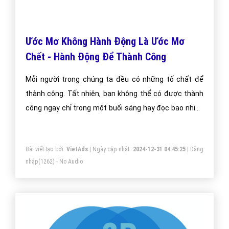
Ước Mơ Không Hành Động Là Ước Mơ
Chết - Hành Động Để Thành Công
Mỗi người trong chúng ta đều có những tố chất để
thành công. Tất nhiên, bạn không thể có được thành
công ngay chỉ trong một buổi sáng hay đọc bao nhiêu
quyển sách mỗi tuần hoặc rèn luyện một vài thói quen
để thành công hơn. Ở nhiều khía cạnh, người thành
Bài viết tạo bởi:
VietAds
| Ngày cập nhật:
2024-12-31 04:45:25
|
Đăng
công cũng giống với những người bình thường. Nhưng
nhập
(1262) - No Audio
nếu quan sát kỹ hơn, bạn sẽ thấy có sự khác biệt hoàn
toàn ở những điểm quan trọng nhất.