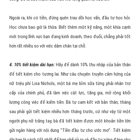
Ngoài ra, khi có tiền, đừng quên trau dồi học vấn, đầu tư học hỏi.
Học chưa bao giờ là thừa. Biết thêm một kỹ năng, một khía cạnh
mới trong lĩnh vực bạn đang kinh doanh, theo đuổi, chẳng phải tốt
hơn rất nhiều so với việc dậm chân tại chỗ.
4. 10% tiết kiệm dài hạn:
Hãy để dành 10% thu nhập của bản thân
để tiết kiệm cho tương lai. Như câu chuyện truyền cảm hứng của
nữ triệu phí Lisa Nichols, một bà mẹ bỉm sữa từng phải nhận trợ
cấp của chính phủ, đã làm việc cật lực, tăng gia, mở rộng khối
lượng công việc để kiếm tiền. Bà tự cam kết với bản thân, tháng
sau phải gửi tiết kiệm nhiều hơn tháng trước, cứ như vậy từ một
người phụ nữ trắng tay, bà đã tiết kiệm được một khoản tiền lớn
gửi ngân hàng với nội dung "Tiền đầu tư cho ước mơ". Tiết kiệm
dài hạn là cách tốt nhất để hạn chế rủi ro và đầu tư xứng đáng cho