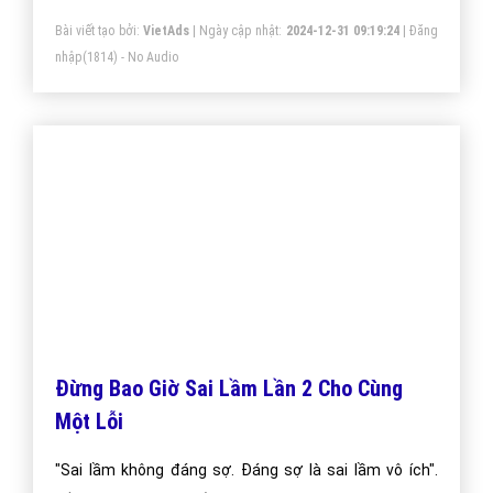
thể là khả năng sinh dục.Dậy thì là một trong những
Bài viết tạo bởi:
VietAds
| Ngày cập nhật:
2024-12-31 09:19:24
|
Đăng
thời kỳ quan trọng mà bất cứ ai cũng phải trải qua.
nhập
(1814) - No Audio
Đừng Bao Giờ Sai Lầm Lần 2 Cho Cùng
Một Lỗi
"Sai lầm không đáng sợ. Đáng sợ là sai lầm vô ích".