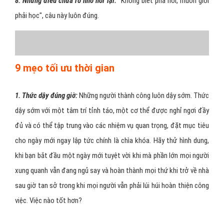
8. Những điều chưa rõ nhớ hỏi lại:
"Không biết phả hỏi, muốn giỏi
phải học", câu này luôn đúng.
9 mẹo tối ưu thời gian
1. Thức dậy đúng giờ:
Những người thành công luôn dậy sớm. Thức
dậy sớm với một tâm trí tỉnh táo, một cơ thể được nghỉ ngơi đầy
đủ và có thể tập trung vào các nhiệm vụ quan trọng, đặt mục tiêu
cho ngày mới ngay lập tức chính là chìa khóa. Hãy thử hình dung,
khi bạn bắt đầu một ngày mới tuyệt vời khi mà phần lớn mọi người
xung quanh vẫn đang ngủ say và hoàn thành mọi thứ khi trở về nhà
sau giờ tan sở trong khi mọi người vẫn phải lúi húi hoàn thiện công
việc. Việc nào tốt hơn?