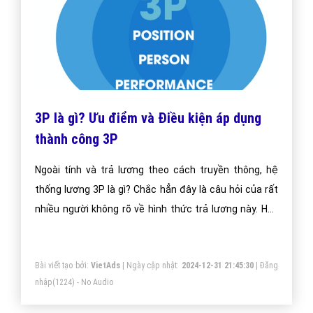
3P là gì? Ưu điểm và Điều kiện áp dụng
thành công 3P
Ngoài tính và trả lương theo cách truyền thông, hệ
thống lương 3P là gì? Chắc hẳn đây là câu hỏi của rất
nhiều người không rõ về hình thức trả lương này. Hãy
theo dõi bài viết sau đây để cùng VietAdsGroup.Vn tìm
hiểu 3P là gì nhé!
Bài viết tạo bởi:
VietAds
| Ngày cập nhật:
2024-12-31 21:45:30
|
Đăng
nhập
(1224) - No Audio