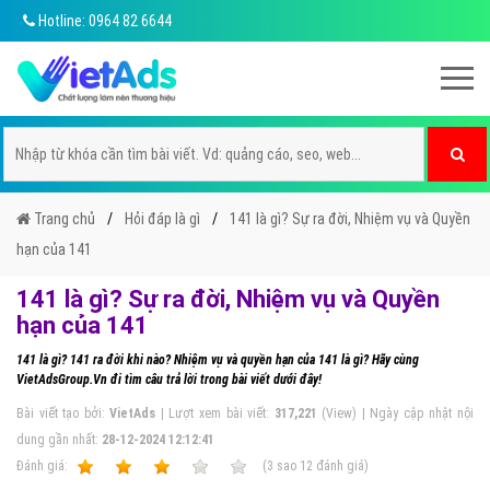
Hotline: 0964 82 6644
Trang chủ
Hỏi đáp là gì
141 là gì? Sự ra đời, Nhiệm vụ và Quyền
hạn của 141
141 là gì? Sự ra đời, Nhiệm vụ và Quyền
hạn của 141
141 là gì? 141 ra đời khi nào? Nhiệm vụ và quyền hạn của 141 là gì? Hãy cùng
VietAdsGroup.Vn đi tìm câu trả lời trong bài viết dưới đây!
Bài viết tạo bởi:
VietAds
| Lượt xem bài viết:
317,221
(View) | Ngày cập nhật nội
dung gần nhất:
28-12-2024 12:12:41
Ðánh giá:
1
2
3
4
5
(
3
sao
12
đánh giá)