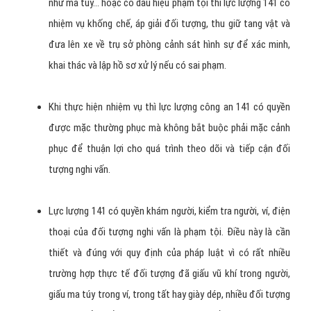
như ma túy… hoặc có dấu hiệu phạm tội thì lực lượng 141 có
nhiệm vụ khống chế, áp giải đối tượng, thu giữ tang vật và
đưa lên xe về trụ sở phòng cảnh sát hình sự để xác minh,
khai thác và lập hồ sơ xử lý nếu có sai phạm.
Khi thực hiện nhiệm vụ thì lực lượng công an 141 có quyền
được mặc thường phục mà không bắt buộc phải mặc cảnh
phục để thuận lợi cho quá trình theo dõi và tiếp cận đối
tượng nghi vấn.
Lực lượng 141 có quyền khám người, kiểm tra người, ví, điện
thoại của đối tượng nghi vấn là phạm tội. Điều này là cần
thiết và đúng với quy định của pháp luật vì có rất nhiều
trường hợp thực tế đối tượng đã giấu vũ khí trong người,
giấu ma túy trong ví, trong tất hay giày dép, nhiều đối tượng