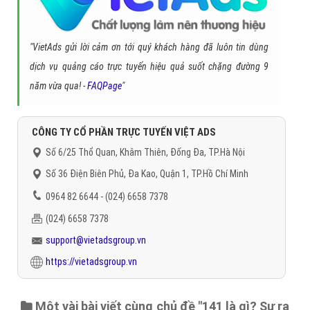
"VietAds gửi lời cảm ơn tới quý khách hàng đã luôn tin dùng
dịch vụ quảng cáo trực tuyến hiệu quả suốt chặng đường 9
năm vừa qua! -
FAQPage
"
CÔNG TY CỔ PHẦN TRỰC TUYẾN VIỆT ADS
Số 6/25 Thổ Quan, Khâm Thiên, Đống Đa, TP.Hà Nội
Số 36 Điện Biên Phủ, Đa Kao, Quận 1, TP.Hồ Chí Minh
0964 82 6644 - (024) 6658 7378
(024) 6658 7378
support@vietadsgroup.vn
https://vietadsgroup.vn
Một vài bài viết cùng chủ đề "141 là gì? Sự ra