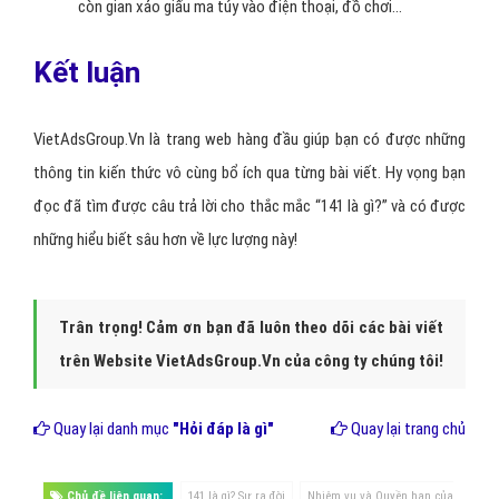
còn gian xảo giấu ma túy vào điện thoại, đồ chơi…
Kết luận
VietAdsGroup.Vn là trang web hàng đầu giúp bạn có được những
thông tin kiến thức vô cùng bổ ích qua từng bài viết. Hy vọng bạn
đọc đã tìm được câu trả lời cho thắc mắc “141 là gì?” và có được
những hiểu biết sâu hơn về lực lượng này!
Trân trọng! Cảm ơn bạn đã luôn theo dõi các bài viết
trên Website VietAdsGroup.Vn của công ty chúng tôi!
Quay lại danh mục
"Hỏi đáp là gì"
Quay lại trang chủ
Chủ đề liên quan:
141 là gì? Sự ra đời
Nhiệm vụ và Quyền hạn của