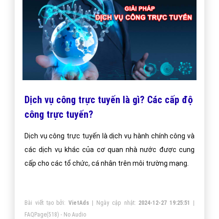
Dịch vụ công trực tuyến là gì? Các cấp độ
công trực tuyến?
Dịch vụ công trực tuyến là dịch vụ hành chính công và
các dịch vụ khác của cơ quan nhà nước được cung
cấp cho các tổ chức, cá nhân trên môi trường mạng.
Bài viết tạo bởi:
VietAds
| Ngày cập nhật:
2024-12-27 19:25:51
|
FAQPage
(518) - No Audio