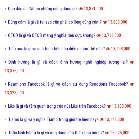
Quả dâu da đất có những công dụng gì?
13,871,000
Dũng cảm là gì và tại sao cần phải có lòng dũng cảm?
13,809,000
QTQD là gì và QTQĐ mang ý nghĩa tiêu cực không?
13,713,000
Tiến hóa là gì và quá trình tiến hóa diễn ra như thế nào?
13,498,000
Định hướng là gì và cách định hướng nghề nghiệp tương lai?
13,376,000
Reactions Facebook là gì và cách sử dụng Reactions Facebook?
13,323,000
Like là gì và tầm quan trọng của nút Like trên Facebook?
13,188,000
Tiamo là gì và ý nghĩa Tiamo trong giới trẻ hiện nay?
13,142,000
Thấu kính hội tụ là gì và ứng dụng của thấu kính hội tụ?
13,025,000