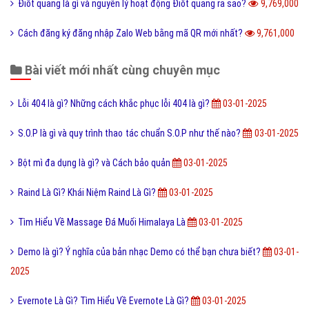
Điốt quang là gì và nguyên lý hoạt động Điốt quang ra sao?
9,769,000
Cách đăng ký đăng nhập Zalo Web bằng mã QR mới nhất?
9,761,000
Bài viết mới nhất cùng chuyên mục
Lỗi 404 là gì? Những cách khắc phục lỗi 404 là gì?
03-01-2025
S.O.P là gì và quy trình thao tác chuẩn S.O.P như thế nào?
03-01-2025
Bột mì đa dụng là gì? và Cách bảo quản
03-01-2025
Raind Là Gì? Khái Niệm Raind Là Gì?
03-01-2025
Tìm Hiểu Về Massage Đá Muối Himalaya Là
03-01-2025
Demo là gì? Ý nghĩa của bản nhạc Demo có thể bạn chưa biết?
03-01-
2025
Evernote Là Gì? Tìm Hiểu Về Evernote Là Gì?
03-01-2025