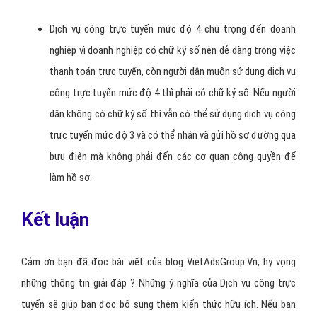
Dịch vụ công trực tuyến mức độ 4 chú trọng đến doanh
nghiệp vì doanh nghiệp có chữ ký số nên dễ dàng trong việc
thanh toán trực tuyến, còn người dân muốn sử dụng dịch vụ
công trực tuyến mức độ 4 thì phải có chữ ký số. Nếu người
dân không có chữ ký số thì vẫn có thể sử dụng dịch vụ công
trực tuyến mức độ 3 và có thể nhận và gửi hồ sơ đường qua
bưu điện mà không phải đến các cơ quan công quyền để
làm hồ sơ.
Kết luận
Cảm ơn bạn đã đọc bài viết của blog VietAdsGroup.Vn, hy vọng
những thông tin giải đáp ? Những ý nghĩa của Dịch vụ công trực
tuyến sẽ giúp bạn đọc bổ sung thêm kiến thức hữu ích. Nếu bạn