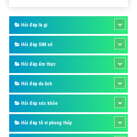
Hỏi đáp là gì
Hỏi đáp SIM số
Hỏi đáp ẩm thực
Hỏi đáp du lịch
Hỏi đáp sức khỏe
Hỏi đáp tử vi phong thủy