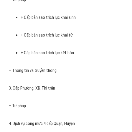
+ Cấp bản sao trích lục khai sinh
+ Cấp bản sao trích lục khai tử
+ Cấp bản sao trích lục kết hôn
– Thông tin và truyền thông
3. Cấp Phường, Xã, Thị trấn
– Tư pháp
4. Dịch vụ công mức 4 cấp Quận, Huyện