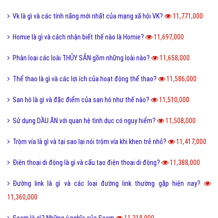
Vk là gì và các tính năng mới nhất của mạng xã hội VK?
11,771,000
Homie là gì và cách nhận biết thế nào là Homie?
11,697,000
Phân loại các loài THỦY SẢN gồm những loài nào?
11,658,000
Thể thao là gì và các lợi ích của hoạt động thể thao?
11,586,000
San hô là gì và đặc điểm của san hô như thế nào?
11,510,000
Sử dụng DẦU ĂN với quan hệ tình dục có nguy hiểm?
11,508,000
Trộm vía là gì và tại sao lại nói trộm vía khi khen trẻ nhỏ?
11,417,000
Điện thoại di động là gì và cấu tạo điện thoại di động?
11,388,000
Đường link là gì và các loại đường link thường gặp hiện nay?
11,360,000
Scam là gì? Những ý nghĩa của Scam
11,318,000