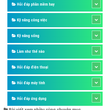
Hỏi đáp phần mềm hay
Kỹ năng công việc
Kỹ năng sống
Làm như thế nào
Hỏi đáp điện thoại
Hỏi đáp máy tính
Hỏi đáp ứng dụng
Bài viết xem nhiều cùng chuyên mục