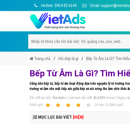
Hotline: 0964 82 6644
Email: support@vietads
Trang chủ
Hỏi đáp là gì
Bếp Từ Âm Là Gì? Tìm Hiểu
Bếp Từ Âm Là Gì? Tìm Hi
Cũng như bếp từ, bếp từ âm hoạt động dựa trên nguyên lý từ trường tron
trường và làm cho mặt tiếp xúc giữa bếp và nồi nóng lên làm chín thức ă
Bài viết tạo bởi:
VietAds
| Lượt xem bài viết:
814,939
(View) | Ngày cậ
Ðánh giá:
1
2
3
4
5
(
4
sao
13
đánh giá)
MỤC LỤC BÀI VIẾT
[HIỆN]