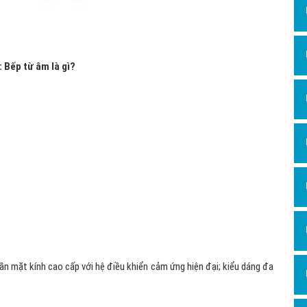
Hỏi đ
Thiết 
Quảng
: Bếp từ âm là gì?
Quảng
Định n
Nghĩa l
Phần 
ần mặt kính cao cấp với hệ điều khiển cảm ứng hiện đại; kiểu dáng đa