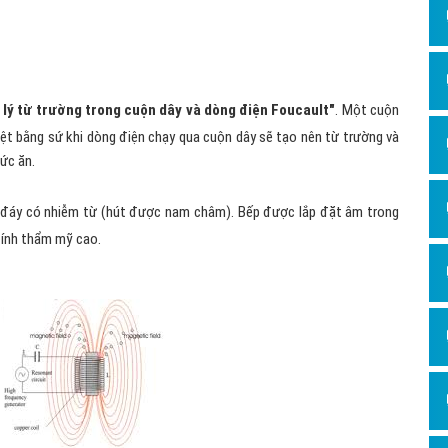
Dịch v
Hỏi đ
Hỏi đ
 lý từ trường trong cuộn dây và dòng điện Foucault"
. Một cuộn
Hỏi đá
ệt bằng sứ khi dòng điện chạy qua cuộn dây sẽ tạo nên từ trường và
Hỏi đá
hức ăn.
Hỏi đ
n đáy có nhiễm từ (hút được nam châm). Bếp được lắp đặt âm trong
Hỏi đá
tính thẩm mỹ cao.
Hỏi đá
Quảng
Dịch v
Dịch v
Dịch v
Dịch v