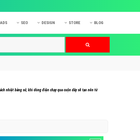
 ADS
SEO
DESIGN
STORE
BLOG
ner
 cáo Mobile
SEO Website
Thiết kế Web
nner
p quảng cáo Instagram
Dịch vụ SEO Website
Thiết kế Website
 cáo Zalo
Hỏi đáp SEO Google
Danh sách Website
 cáo Instagram
Thiết kế Landing Page
cáo Online
Dịch vụ thiết kế Website
ách nhiệt bằng sứ, khi dòng điện chạy qua cuộn dây sẽ tạo nên từ
 cáo Skype
Hỏi đáp Website
 cáo TVC
 cáo Cốc Cốc
mềm ứng dụng hay