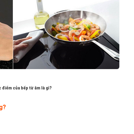
c điểm của bếp từ âm là gì?
g?