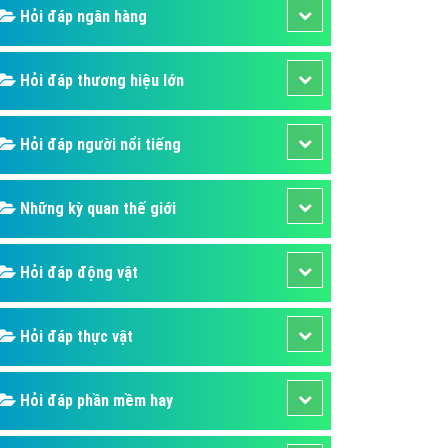
Hỏi đáp ngân hàng
áp quảng cáo Youtube
kế ứng dụng
Hỏi đáp thương hiệu lớn
 cáo Cốc Cốc hiệu quả
 cáo Zalo chuyên nghiệp
Hỏi đáp người nổi tiếng
ghĩa
à gì
Những kỳ quan thế giới
mềm ứng dụng hay
Hỏi đáp động vật
Hỏi đáp thực vật
Hỏi đáp phần mềm hay