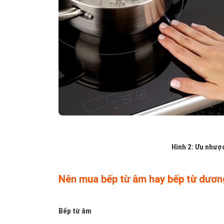
Hình 2: Ưu nhượ
Nên mua bếp từ âm hay bếp từ dươn
Bếp từ âm