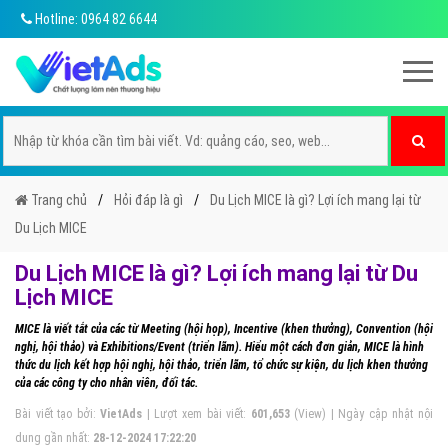
Hotline: 0964 82 6644
Trang chủ
Hỏi đáp là gì
Du Lịch MICE là gì? Lợi ích mang lại từ
Du Lịch MICE
Du Lịch MICE là gì? Lợi ích mang lại từ Du
Lịch MICE
MICE là viết tắt của các từ Meeting (hội họp), Incentive (khen thưởng), Convention (hội
nghị, hội thảo) và Exhibitions/Event (triển lãm). Hiểu một cách đơn giản, MICE là hình
thức du lịch kết hợp hội nghị, hội thảo, triển lãm, tổ chức sự kiện, du lịch khen thưởng
của các công ty cho nhân viên, đối tác.
Bài viết tạo bởi:
VietAds
| Lượt xem bài viết:
601,653
(View) | Ngày cập nhật nội
dung gần nhất:
28-12-2024 17:22:20