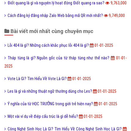
Điốt quang là gì và nguyên lý hoạt động Điốt quang ra sao?
9,763,000
Cách đăng ký đăng nhập Zalo Web bằng mã QR mới nhất?
9,749,000
Bài viết mới nhất cùng chuyên mục
Lỗi 404 là gì? Những cách khắc phục lỗi 404 là gì?
01-01-2025
Tháp tùng là gì? Nguồn gốc của từ tháp tùng như thế nào?
01-01-
2025
Vote Là Gì? Tìm Hiểu Về Vote Là Gì?
01-01-2025
Les là gì và những thuật ngữ thường dùng cho Les?
01-01-2025
Ý nghĩa của từ HỌC TRƯỞNG trong giới trẻ hiện nay?
01-01-2025
Một vài ví dụ về điệp cấu trúc là gì dễ hiểu?
01-01-2025
Công Nghệ Sinh Học Là Gì? Tìm Hiểu Về Công Nghệ Sinh Học Là Gì?