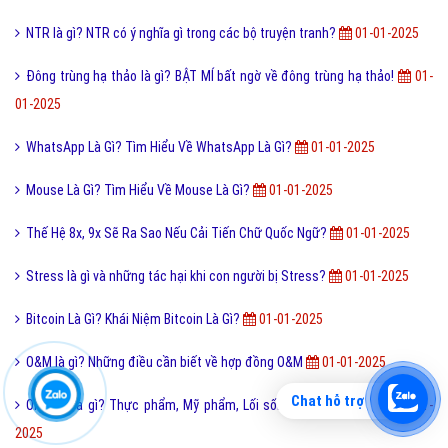
NTR là gì? NTR có ý nghĩa gì trong các bộ truyện tranh?
01-01-2025
Đông trùng hạ thảo là gì? BẬT MÍ bất ngờ về đông trùng hạ thảo!
01-
01-2025
WhatsApp Là Gì? Tìm Hiểu Về WhatsApp Là Gì?
01-01-2025
Mouse Là Gì? Tìm Hiểu Về Mouse Là Gì?
01-01-2025
Thế Hệ 8x, 9x Sẽ Ra Sao Nếu Cải Tiến Chữ Quốc Ngữ?
01-01-2025
Stress là gì và những tác hại khi con người bị Stress?
01-01-2025
Bitcoin Là Gì? Khái Niệm Bitcoin Là Gì?
01-01-2025
O&M là gì? Những điều cần biết về hợp đồng O&M
01-01-2025
Chat hỗ trợ
Organic là gì? Thực phẩm, Mỹ phẩm, Lối sống Organic là gì?
01-01-
2025