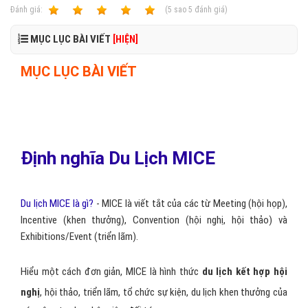
Ðánh giá:
1
2
3
4
5
(
5
sao
5
đánh giá)
MỤC LỤC BÀI VIẾT
[HIỆN]
MỤC LỤC BÀI VIẾT
Định nghĩa Du Lịch MICE
Du lịch MICE là gì?
- MICE là viết tắt của các từ Meeting (hội họp),
Incentive (khen thưởng), Convention (hội nghị, hội thảo) và
Exhibitions/Event (triển lãm).
Hiểu một cách đơn giản, MICE là hình thức
du lịch kết hợp hội
nghị
, hội thảo, triển lãm, tổ chức sự kiện, du lịch khen thưởng của