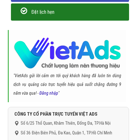
Đặt lịch hẹn
"VietAds gửi lời cảm ơn tới quý khách hàng đã luôn tin dùng
dịch vụ quảng cáo trực tuyến hiệu quả suốt chặng đường 9
năm vừa qua! -
Đăng nhập
"
CÔNG TY CỔ PHẦN TRỰC TUYẾN VIỆT ADS
Số 6/25 Thổ Quan, Khâm Thiên, Đống Đa, TP.Hà Nội
Số 36 Điện Biên Phủ, Đa Kao, Quận 1, TP.Hồ Chí Minh