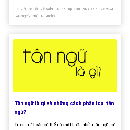
bậc tiểu học giống như các biện pháp tu từ như ẩn dụ,
Bài viết tạo bởi:
VietAds
| Ngày cập nhật:
2024-12-31 21:25:24
|
điệp ngữ, so sánh.
FAQPage
(20204) - No Audio
Tân ngữ là gì và những cách phân loại tân
ngữ?
Trong một câu có thể có một hoặc nhiều tân ngữ, nó