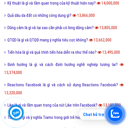
Kỹ thuật là gì và tầm quan trọng của kỹ thuật hiện nay?
14,000,000
Quả dâu da đất có những công dụng gì?
13,866,000
Dũng cảm là gì và tại sao cần phải có lòng dũng cảm?
13,805,000
QTQD là gì và QTQĐ mang ý nghĩa tiêu cực không?
13,662,000
Tiến hóa là gì và quá trình tiến hóa diễn ra như thế nào?
13,495,000
Định hướng là gì và cách định hướng nghề nghiệp tương lai?
13,374,000
Reactions Facebook là gì và cách sử dụng Reactions Facebook?
13,320,000
Like là gì và tầm quan trọng của nút Like trên Facebook?
13,181,000
Chat hỗ trợ
Tiamo là gì và ý nghĩa Tiamo trong giới trẻ hiện nay?
13,135,000