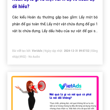
dễ hiểu?
Các kiểu Hoán dụ thường gặp bao gồm: Lấy một bộ
phận để gọi toàn thể; Lấy một vật chứa đựng để gọi 1
vật bị chứa đựng; Lấy dấu hiệu của sự vật để gọi sự
vật; Lấy cái cụ thể để gọi cái trừu tượng.
Bài viết tạo bởi:
VietAds
| Ngày cập nhật:
2024-12-31 09:07:52
|
Đăng
nhập
(4902) - No Audio