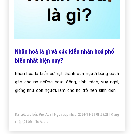
Nhân hoá là gì và các kiểu nhân hoá phổ
biến nhất hiện nay?
Nhân hóa là biến sự vật thành con người bằng cách
gán cho nó những hoạt động, tính cách, suy nghĩ,
giống như con người, làm cho nó trở nên sinh động,
hấp dẫn, gần gũi, sống động và có hồn hơn.
Bài viết tạo bởi:
VietAds
| Ngày cập nhật:
2024-12-29 01:56:21
|
Đăng
nhập
(2136) - No Audio