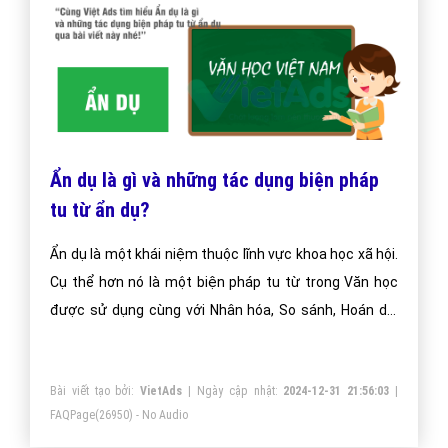
Ẩn dụ là gì và những tác dụng biện pháp
tu từ ẩn dụ?
Ẩn dụ là một khái niệm thuộc lĩnh vực khoa học xã hội.
Cụ thể hơn nó là một biện pháp tu từ trong Văn học
được sử dụng cùng với Nhân hóa, So sánh, Hoán dụ.
Trong bài trước chúng tôi đã đề cập tới khái niệm
Nhân hóa, dưới đây là đáp án cho câu hỏi Ẩn dụ là gì
Bài viết tạo bởi:
VietAds
| Ngày cập nhật:
2024-12-31 21:56:03
|
FAQPage
(26950) - No Audio