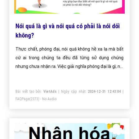
Nói quá là gì và nói quá có phải là nói dối
không?
Thực chất, phóng đại, nói quá không hề xa lạ mà bất
cứ ai trong chúng ta đều đã từng sử dụng chúng
nhưng chưa nhận ra. Việc giải nghĩa phóng đại là gì, nói
quá là gì đã được đề cập đến trong sách giáo khoa
bậc tiểu học giống như các biện pháp tu từ như ẩn dụ,
Bài viết tạo bởi:
VietAds
| Ngày cập nhật:
2024-12-31 12:43:04
|
điệp ngữ, so sánh. Bạn đọc có thể tìm hiểu về biện
FAQPage
(2373) - No Audio
pháp tu từ So sánh qua bài viết So sánh là gì trước khi
tham khảo khái niệm nói quá.