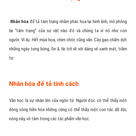
Nhân hóa
để tả tâm trạng nhằm phác họa lại hình ảnh, mô phỏng
lại “tâm trạng” của sự vật nào đó và chúng ta ví nó như con
người. Ví dụ: Hết mùa hoa, chim chóc cũng vãn. Cây gạo chấm dứt
những ngày tưng bừng, ồn ã, lài trở về với dáng vẻ xanh mát, trầm
tư.
Nhân hóa để tả tính cách
Văn học là sự nhân lên của ngôn từ. Người đọc có thể thấy một
dòng sông hiền hòa những cũng có thể thấy một con tác dữ dội,
nóng nảy, vô tâm trong các tác phẩm văn học.