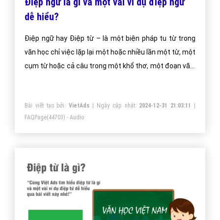
Điệp ngữ là gì và một vài ví dụ điệp ngữ
dễ hiểu?
Điệp ngữ hay Điệp từ – là một biện pháp tu từ trong
văn học chỉ việc lặp lại một hoặc nhiều lần một từ, một
cụm từ hoặc cả câu trong một khổ thơ, một đoạn văn;
rộng hơn là lặp lại trong một bài thơ hay một bài văn.
Bài viết tạo bởi:
VietAds
| Ngày cập nhật:
2024-12-31 21:03:11
|
FAQPage
(44703) - Audio