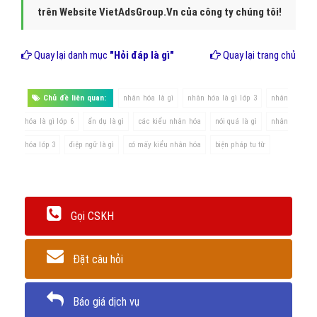
trên Website VietAdsGroup.Vn của công ty chúng tôi!
Quay lại danh mục
"Hỏi đáp là gì"
Quay lại trang chủ
Chủ đề liên quan:
nhân hóa là gì
nhân hóa là gì lớp 3
nhân
hóa là gì lớp 6
ẩn dụ là gì
các kiểu nhân hóa
nói quá là gì
nhân
hóa lớp 3
điệp ngữ là gì
có mấy kiểu nhân hóa
biện pháp tu từ
Gọi CSKH
Đặt câu hỏi
Báo giá dịch vụ