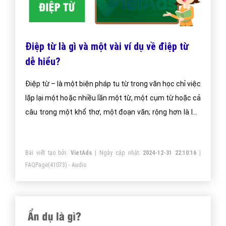
Điệp từ là gì và một vài ví dụ về điệp từ
dễ hiểu?
Điệp từ – là một biện pháp tu từ trong văn học chỉ việc
lặp lại một hoặc nhiều lần một từ, một cụm từ hoặc cả
câu trong một khổ thơ, một đoạn văn; rộng hơn là lặp
lại trong một bài thơ hay một bài văn
Bài viết tạo bởi:
VietAds
| Ngày cập nhật:
2024-12-31 22:10:16
|
FAQPage
(41073) - Audio