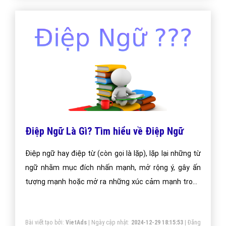
Điệp Ngữ Là Gì? Tìm hiểu về Điệp Ngữ
Điệp ngữ hay điệp từ (còn gọi là lặp), lặp lại những từ
ngữ nhằm mục đích nhấn mạnh, mở rộng ý, gây ấn
tượng mạnh hoặc mở ra những xúc cảm mạnh trong
lòng người đọc, người nghe.
Bài viết tạo bởi:
VietAds
| Ngày cập nhật:
2024-12-29 18:15:53
|
Đăng