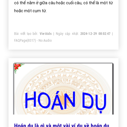
có thể nằm ở giữa câu hoặc cuối câu, có thể là một từ
hoặc một cụm từ.
Bài viết tạo bởi:
VietAds
| Ngày cập nhật:
2024-12-29 08:02:47
|
FAQPage
(8317) - No Audio
Hoán dụ là gì và một vài ví dụ về hoán dụ