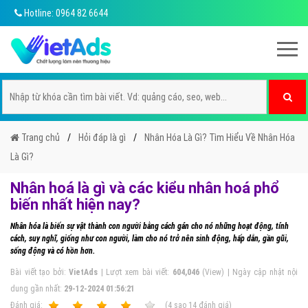
Hotline: 0964 82 6644
Trang chủ
Hỏi đáp là gì
Nhân Hóa Là Gì? Tìm Hiểu Về Nhân Hóa
Là Gì?
Nhân hoá là gì và các kiểu nhân hoá phổ
biến nhất hiện nay?
Nhân hóa là biến sự vật thành con người bằng cách gán cho nó những hoạt động, tính
cách, suy nghĩ, giống như con người, làm cho nó trở nên sinh động, hấp dẫn, gần gũi,
sống động và có hồn hơn.
Bài viết tạo bởi:
VietAds
| Lượt xem bài viết:
604,046
(View) | Ngày cập nhật nội
dung gần nhất:
29-12-2024 01:56:21
Ðánh giá:
1
2
3
4
5
(
4
sao
14
đánh giá)