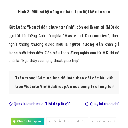
"Phương pháp phối hợp" hướng dẫn cách phối hợp giữa hai
hay nhiều
người dẫn chương trình
sao cho hoà quyện,
nhịp nhàng. Ngoài ra còn một số kỹ năng khác, ví dụ: Giao
lưu trên sân khấu, nghệ thuật sử dụng ngôn từ hài hước.
Có 8 chữ vàng trong
nghiệp vụ dẫn chương trình
: "Chính xác -
Linh hoạt - Truyền cảm - Nhiệt tình". Tám chữ vàng này cũng là yêu
cầu của nghiệp vụ. Chính xác về thông tin. Linh hoạt về ứng xử tình
huống. Truyền cảm về diễn đạt. Nhiệt tình xuất phát từ tinh thần
trách nhiệm.