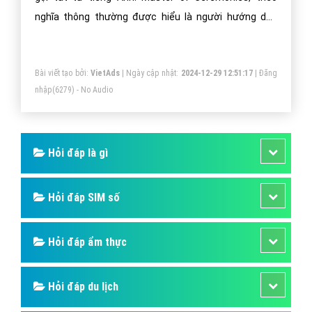
Số 6/25 Thổ Quan, Khâm Thiên, Đống Đa, TP.Hà Nội
Số 36 Điện Biên Phủ, Đa Kao, Quận 1, TP.Hồ Chí Minh
0964 82 6644 - (024) 6658 7378
(024) 6658 7378
support@vietadsgroup.vn
https://vietadsgroup.vn
Một vài bài viết cùng chủ đề "người dẫn
chương trình là gì"