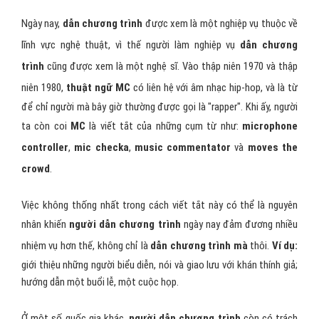
Ngày nay,
dẫn chương trình
được xem là một nghiệp vụ thuộc về
lĩnh vực nghệ thuật, vì thế người làm nghiệp vụ
dẫn chương
trình
cũng được xem là một nghệ sĩ. Vào thập niên 1970 và thập
niên 1980,
thuật ngữ MC
có liên hệ với âm nhạc hip-hop, và là từ
để chỉ người mà bây giờ thường được gọi là "rapper". Khi ấy, người
ta còn coi
MC
là viết tắt của những cụm từ như:
microphone
controller
,
mic checka
,
music commentator
và
moves the
crowd
.
Việc không thống nhất trong cách viết tắt này có thể là nguyên
nhân khiến
người dẫn chương trình
ngày nay đảm đương nhiều
nhiệm vụ hơn thế, không chỉ là
dẫn chương trình mà
thôi.
Ví dụ:
giới thiệu những người biểu diễn, nói và giao lưu với khán thính giả;
hướng dẫn một buổi lễ, một cuộc họp.
Ở một số quốc gia khác,
người dẫn chương trình
còn có trách