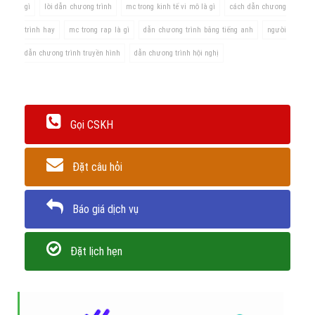
Hình 3: Một số kỹ năng cơ bản, tạm liệt kê như sau
Kết Luận: "Người dẫn chương trình",
còn gọi là
em-xi
(MC)
do
gọi tắt từ Tiếng Anh có nghĩa
"Master of Ceremonies"
, theo
nghĩa thông thường được hiểu là
người hướng dẫn
khán giả
trong buổi trình diễn. Còn hiểu theo đúng nghĩa của từ
MC
thì nó
phải là: "Bậc thầy của nghệ thuật giao tiếp".