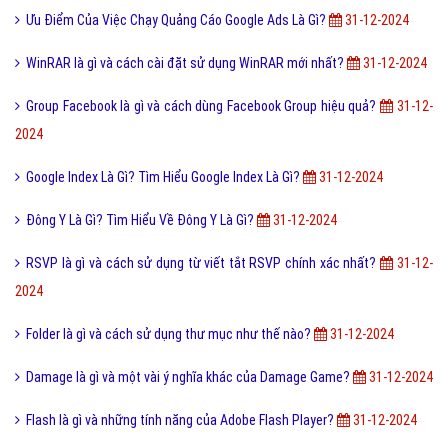
Stress là gì và những tác hại khi con người bị Stress?
31-12-2024
Vk là gì và các tính năng mới nhất của mạng xã hội VK?
31-12-2024
Tháp tùng là gì? Nguồn gốc của từ tháp tùng như thế nào?
31-12-
2024
FAQ là gì và câu hỏi thường gặp FAQ có quan trọng Website?
31-12-
2024
Seeding Là Gì? Tìm Hiểu Seeding Là Gì?
31-12-2024
Lỗi 404 là gì? Những cách khắc phục lỗi 404 là gì?
31-12-2024
Hình xăm Rồng là gì và ý nghĩa của hình xăm Rồng mang lại?
31-12-
2024
Ý nghĩa của số 19 và số 19 kết hợp với con số nào thì đẹp?
31-12-