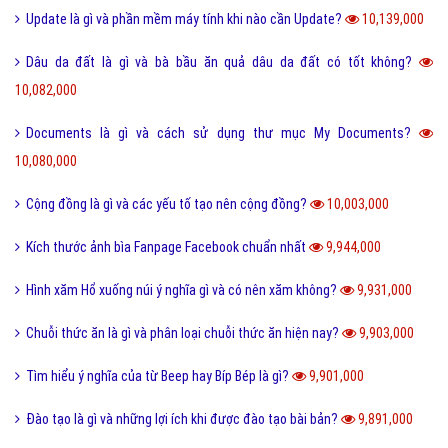
Phân loại các loài THỦY SẢN gồm những loài nào?
11,651,000
Thể thao là gì và các lợi ích của hoạt động thể thao?
11,580,000
San hô là gì và đặc điểm của san hô như thế nào?
11,505,000
Sử dụng DẦU ĂN với quan hệ tình dục có nguy hiểm?
11,503,000
Trộm vía là gì và tại sao lại nói trộm vía khi khen trẻ nhỏ?
11,403,000
Điện thoại di động là gì và cấu tạo điện thoại di động?
11,373,000
Đường link là gì và các loại đường link thường gặp hiện nay?
11,354,000
Scam là gì? Những ý nghĩa của Scam
11,314,000
Feed là gì và ý nghĩa từ Feed trong thế giới công nghệ?
11,203,000
Software là gì và quá trình tạo Software trong bao lâu?
11,011,000