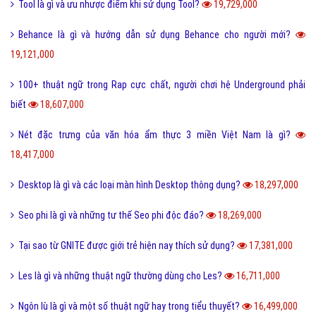
Kỷ yếu là gì và nguồn gốc của từ kỷ yếu bắt đầu từ đâu?
30,328,000
Cute là gì và các bạn nữ như thế nào được gọi là Cute?
28,269,000
Tuyến tính là gì và những ý nghĩa của tuyến tính?
27,604,000
Dame là gì và dame được hiểu như thế nào trong Game?
27,336,000
Ẩn dụ là gì và những tác dụng biện pháp tu từ ẩn dụ?
26,949,000
Ô môi là gì? Nguyên nhân và Dấu hiệu nhận biết ô môi
25,886,000
Nội dung quy tắc 5M trong sản xuất và kinh doanh hiện nay?
25,833,000
Status là gì và cách đăng Status trên Facebook nhanh chóng?
24,093,000
Bách hợp là gì và một số thuật ngữ thường dùng bách hợp?
23,208,000