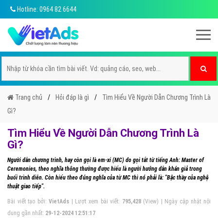
Hotline: 0964 82 6644
Trang chủ
Hỏi đáp là gì
Tìm Hiểu Về Người Dẫn Chương Trình Là
Gì?
Tìm Hiểu Về Người Dẫn Chương Trình Là
Gì?
Người dẫn chương trình, hay còn gọi là em-xi (MC) do gọi tắt từ tiếng Anh: Master of
Ceremonies, theo nghĩa thông thường được hiểu là người hướng dẫn khán giả trong
buổi trình diễn. Còn hiểu theo đúng nghĩa của từ MC thì nó phải là: "Bậc thầy của nghệ
thuật giao tiếp".
Bài viết tạo bởi:
VietAds
| Lượt xem bài viết:
795,428
(View) | Ngày cập nhật nội
dung gần nhất:
29-12-2024 12:51:17