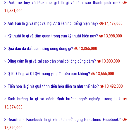
Desktop là gì và các loại màn hình Desktop thông dụng?
18,297,000
Seo phi là gì và những tư thế Seo phi độc đáo?
18,269,000
Tại sao từ GNITE được giới trẻ hiện nay thích sử dụng?
17,381,000
Les là gì và những thuật ngữ thường dùng cho Les?
16,711,000
Ngôn lù là gì và một số thuật ngữ hay trong tiểu thuyết?
16,499,000
Post là gì và sự khác nhau giữa Post với Page?
15,596,000
5 cách nhận Spin, chạy Spin Coin Master miễn phí hàng ngày
15,495,000
Tổng hợp bộ mật mã con số tình yêu tiếng Trung?
15,120,000
Nite là gì và những câu chúc ngủ ngon Nite G9 hay nhất?
14,891,000
Hình xăm chữ nhẫn là gì và ý nghĩa của hình xăm chữ nhẫn?