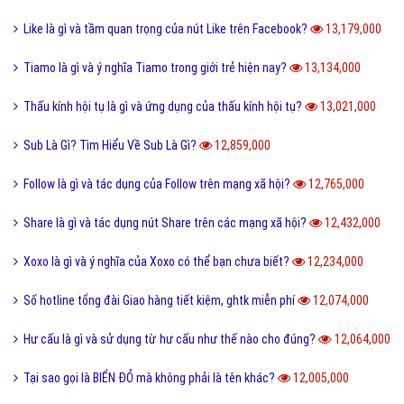
14,809,000
Cách phân biệt giữa Positive và Negative là gì?
14,792,000
Món nui tiếng Anh và một số cách chế biến món Nui ngon?
14,693,000
Holic là gì và cách sử dụng gốc từ aholic và holic?
14,692,000
Pick me boy và Pick me girl là gì và làm sao thành pick me?
14,551,000
Anti Fan là gì và một vài hội Anti Fan nổi tiếng hiện nay?
14,472,000
Kỹ thuật là gì và tầm quan trọng của kỹ thuật hiện nay?
13,998,000
Quả dâu da đất có những công dụng gì?
13,865,000
Dũng cảm là gì và tại sao cần phải có lòng dũng cảm?
13,803,000