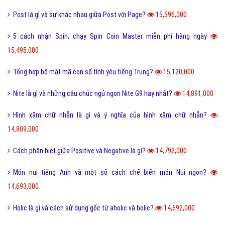
FC là gì và trong bóng đá thì FC có nghĩa là gì?
23,096,000
Quotation là gì và báo giá trong tiếng anh có nghĩa là gì?
22,659,000
Phóng đại là gì và tác dụng của biện pháp phóng đại?
20,203,000
Thị Xã Huyện và Thị Trấn cái nào lớn hơn?
20,087,000
Tool là gì và ưu nhược điểm khi sử dụng Tool?
19,729,000
Behance là gì và hướng dẫn sử dụng Behance cho người mới?
19,121,000
100+ thuật ngữ trong Rap cực chất, người chơi hệ Underground phải
biết
18,607,000
Nét đặc trưng của văn hóa ẩm thực 3 miền Việt Nam là gì?
18,417,000