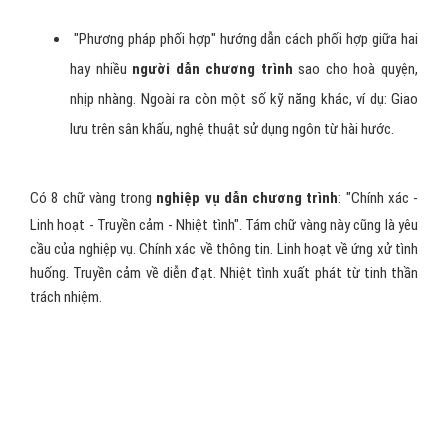
được cảm xúc cho khán thính giả bởi sự biến đổi âm điệu
trong lúc nói.
"Phong cách sân khấu" giúp
người dẫn chương trình
hiểu
biết về cách phục trang và quan trọng hơn hết là tư thế
đúng đắn khi xuất hiện
trước công chúng cũng như những cử chỉ diễn đạt bằng tay,
bằng mắt mang nét riêng của
nghệ thuật dẫn chương
trình
.nét mạt biểu cảm
"Nghệ thuật biên soạn lời dẫn" giúp
người dẫn chương
trình
biết cách khai thác đề tài, sẽ nói gì trong chương
trình và sử dụng ngôn từ.