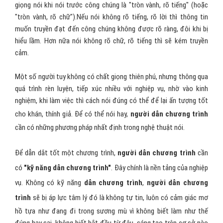
giọng nói khi nói trước công chúng là "tròn vành, rõ tiếng" (hoặc
"tròn vành, rõ chữ").Nếu nói không rõ tiếng, rõ lời thì thông tin
muốn truyền đạt đến công chúng không được rõ ràng, đôi khi bị
hiểu lầm. Hơn nữa nói không rõ chữ, rõ tiếng thì sẽ kém truyền
cảm.
Một số người tuy không có chất giọng thiên phú, nhưng thông qua
quá trình rèn luyện, tiếp xúc nhiều với nghiệp vụ, nhờ vào kinh
nghiệm, khi làm việc thì cách nói đúng có thể để lại ấn tượng tốt
cho khán, thính giả. Để có thể nói hay,
người dẫn chương trình
cần có những phương pháp nhất định trong nghệ thuật nói.
Để dẫn dắt tốt một chương trình,
người dẫn chương trình
cần
có
"kỹ năng dẫn chương trình"
. Đây chính là nền tảng của nghiệp
vụ. Không có kỹ năng
dẫn chương trình
,
người dẫn chương
trình
sẽ bị áp lực tâm lý đó là không tự tin, luôn có cảm giác mơ
hồ tựa như đang đi trong sương mù vì không biết làm như thế