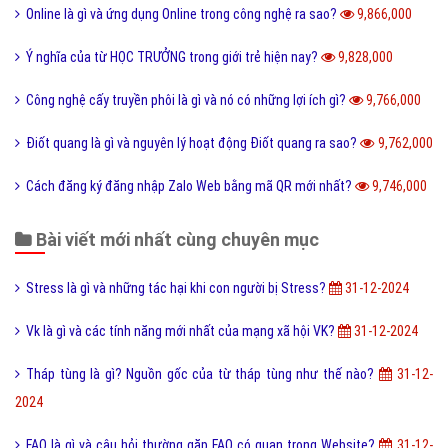
Link Facebook và cách dễ nhất để sử dụng link Facebook?
10,905,000
Leader là gì? Các yếu tố một Leader cần có?
10,801,000
Điển cố là gì và ý nghĩa điển có trong văn hóa truyền thống?
10,470,000
Code là gì và sự ra đời phát triển của mã QR Code?
10,243,000
Update là gì và phần mềm máy tính khi nào cần Update?
10,139,000
Dâu da đất là gì và bà bầu ăn quả dâu da đất có tốt không?
10,082,000
Documents là gì và cách sử dụng thư mục My Documents?
10,080,000
Cộng đồng là gì và các yếu tố tạo nên cộng đồng?
10,003,000