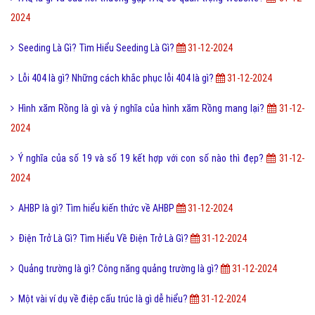
Kích thước ảnh bìa Fanpage Facebook chuẩn nhất
9,944,000
Hình xăm Hổ xuống núi ý nghĩa gì và có nên xăm không?
9,931,000
Chuỗi thức ăn là gì và phân loại chuỗi thức ăn hiện nay?
9,903,000
Tìm hiểu ý nghĩa của từ Beep hay Bíp Bép là gì?
9,901,000
Đào tạo là gì và những lợi ích khi được đào tạo bài bản?
9,891,000
Online là gì và ứng dụng Online trong công nghệ ra sao?
9,866,000
Ý nghĩa của từ HỌC TRƯỞNG trong giới trẻ hiện nay?
9,828,000
Công nghệ cấy truyền phôi là gì và nó có những lợi ích gì?
9,766,000
Điốt quang là gì và nguyên lý hoạt động Điốt quang ra sao?
9,762,000
Cách đăng ký đăng nhập Zalo Web bằng mã QR mới nhất?
9,746,000
Bài viết mới nhất cùng chuyên mục