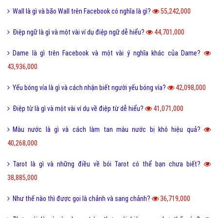
Kỹ năng sống
Làm như thế nào
Hỏi đáp điện thoại
Hỏi đáp máy tính
Hỏi đáp ứng dụng
Bài viết xem nhiều cùng chuyên mục
Lỗi 404 là gì? Những cách khắc phục lỗi 404 là gì?
5,017,446,000
FAQ là gì và câu hỏi thường gặp FAQ có quan trọng Website?