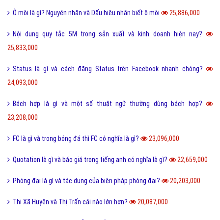
Màu nước là gì và cách làm tan màu nước bị khô hiệu quả?
40,268,000
Tarot là gì và những điều về bói Tarot có thể bạn chưa biết?
38,885,000
Như thế nào thì được gọi là chảnh và sang chảnh?
36,719,000
Thơ mới là gì và phong trào thơ mới hiện nay như thế nào?
36,540,000
Sống ảo là gì? Biểu hiện và Thực trạng sống ảo của giới trẻ hiện nay
33,937,000
Tomboy là gì và hiểu như thế nào cho đúng về Tomboy?
31,137,000
Ý nghĩa của số 19 và số 19 kết hợp với con số nào thì đẹp?
30,514,000