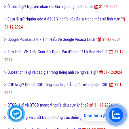
RSVP là gì và cách sử dụng từ viết tắt RSVP chính xác nhất?
31-12-
2024
Folder là gì và cách sử dụng thư mục như thế nào?
31-12-2024
Damage là gì và một vài ý nghĩa khác của Damage Game?
31-12-2024
Flash là gì và những tính năng của Adobe Flash Player?
31-12-2024
FS là gì và trào lưu FS trên Facebook có thể bạn chưa biết?
31-12-
2024
Cáp quang là gì? Cấu tạo của cáp quang gồm những gì?
31-12-2024
Như thế nào thì được gọi là chảnh và sang chảnh?
31-12-2024
Password là gì và độ mạnh của mật khẩu bạn nên biết?
31-12-2024
Chat hỗ trợ
AVG Anti Virus Free là gì và những tính năng chính của AVG?
31-12-
2024