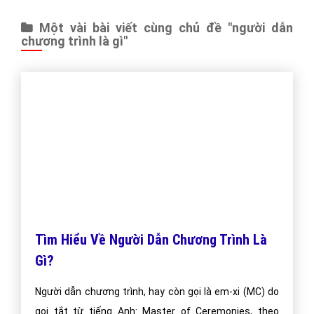
Báo giá dịch vụ
Đặt lịch hẹn
"VietAds gửi lời cảm ơn tới quý khách hàng đã luôn tin dùng
dịch vụ quảng cáo trực tuyến hiệu quả suốt chặng đường 9
năm vừa qua! -
Đăng nhập
"
CÔNG TY CỔ PHẦN TRỰC TUYẾN VIỆT ADS