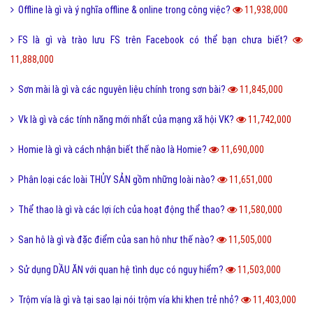
QTQD là gì và QTQĐ mang ý nghĩa tiêu cực không?
13,655,000
Tiến hóa là gì và quá trình tiến hóa diễn ra như thế nào?
13,492,000
Định hướng là gì và cách định hướng nghề nghiệp tương lai?
13,374,000
Reactions Facebook là gì và cách sử dụng Reactions Facebook?
13,320,000
Like là gì và tầm quan trọng của nút Like trên Facebook?
13,179,000
Tiamo là gì và ý nghĩa Tiamo trong giới trẻ hiện nay?
13,134,000
Thấu kính hội tụ là gì và ứng dụng của thấu kính hội tụ?
13,021,000
Sub Là Gì? Tìm Hiểu Về Sub Là Gì?
12,859,000
Follow là gì và tác dụng của Follow trên mạng xã hội?
12,765,000