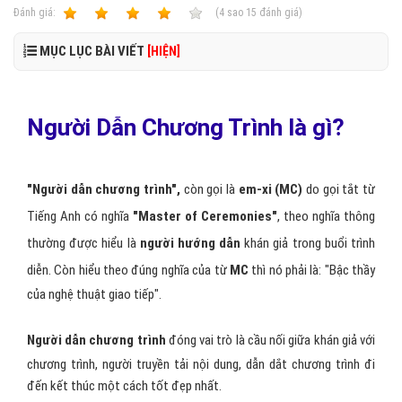
Ðánh giá:
1
2
3
4
5
(
4
sao
15
đánh giá)
MỤC LỤC BÀI VIẾT
[HIỆN]
Người Dẫn Chương Trình là gì?
"Người dẫn chương trình",
còn gọi là
em-xi
(MC)
do gọi tắt từ
Tiếng Anh có nghĩa
"Master of Ceremonies"
, theo nghĩa thông
thường được hiểu là
người hướng dẫn
khán giả trong buổi trình
diễn. Còn hiểu theo đúng nghĩa của từ
MC
thì nó phải là: "Bậc thầy
của nghệ thuật giao tiếp".
Người dẫn chương trình
đóng vai trò là cầu nối giữa khán giả với
chương trình, người truyền tải nội dung, dẫn dắt chương trình đi
đến kết thúc một cách tốt đẹp nhất.