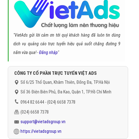
Trân trọng! Cảm ơn bạn đã luôn theo dõi các bài viết
trên Website VietAdsGroup.Vn của công ty chúng tôi!
Quay lại danh mục
"Hỏi đáp là gì"
Quay lại trang chủ
Chủ đề liên quan:
người dẫn chương trình là gì
mc viết tắt của cái
gì
lời dẫn chương trình
mc trong kinh tế vi mô là gì
cách dẫn chương
trình hay
mc trong rap là gì
dẫn chương trình bằng tiếng anh
người
dẫn chương trình truyền hình
dẫn chương trình hội nghị
Gọi CSKH
Đặt câu hỏi