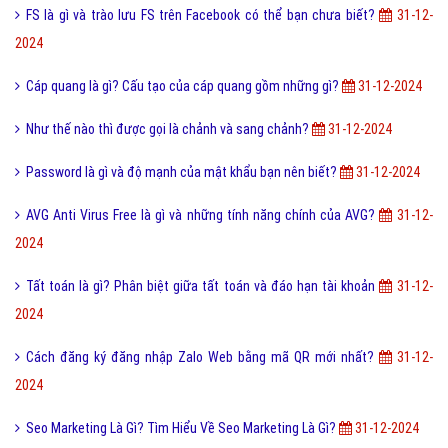
2024
AHBP là gì? Tìm hiểu kiến thức về AHBP
31-12-2024
Điện Trở Là Gì? Tìm Hiểu Về Điện Trở Là Gì?
31-12-2024
Quảng trường là gì? Công năng quảng trường là gì?
31-12-2024
Một vài ví dụ về điệp cấu trúc là gì dễ hiểu?
31-12-2024
Ưu Điểm Của Việc Chạy Quảng Cáo Google Ads Là Gì?
31-12-2024
WinRAR là gì và cách cài đặt sử dụng WinRAR mới nhất?
31-12-2024
Group Facebook là gì và cách dùng Facebook Group hiệu quả?
31-12-
2024
Google Index Là Gì? Tìm Hiểu Google Index Là Gì?
31-12-2024
Đông Y Là Gì? Tìm Hiểu Về Đông Y Là Gì?
31-12-2024