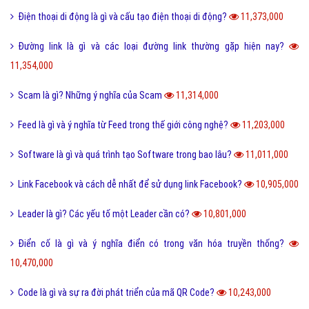
Share là gì và tác dụng nút Share trên các mạng xã hội?
12,432,000
Xoxo là gì và ý nghĩa của Xoxo có thể bạn chưa biết?
12,234,000
Số hotline tổng đài Giao hàng tiết kiệm, ghtk miễn phí
12,074,000
Hư cấu là gì và sử dụng từ hư cấu như thế nào cho đúng?
12,064,000
Tại sao gọi là BIỂN ĐỎ mà không phải là tên khác?
12,005,000
Offline là gì và ý nghĩa offline & online trong công việc?
11,938,000
FS là gì và trào lưu FS trên Facebook có thể bạn chưa biết?
11,888,000
Sơn mài là gì và các nguyên liệu chính trong sơn bài?
11,845,000
Vk là gì và các tính năng mới nhất của mạng xã hội VK?
11,742,000
Homie là gì và cách nhận biết thế nào là Homie?
11,690,000