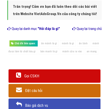
Trân trọng! Cảm ơn bạn đã luôn theo dõi các bài viết
trên Website VietAdsGroup.Vn của công ty chúng tôi!
Quay lại danh mục
"Hỏi đáp là gì"
Quay lại trang chủ
Chủ đề liên quan:
ăn mảnh là gì
mành là gì
ăn lảnh
mành
được làm từ chất liệu gì
bán manh là gì
mành cửa ra vào
an mang
Gọi CSKH
Đặt câu hỏi
Báo giá dịch vụ