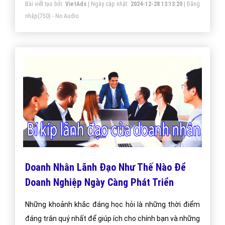
Bài viết tạo bởi:
VietAds
| Ngày cập nhật:
2024-12-28 13:13:20
|
Đăng
Louis Vuiton, GUCCI, Dove, Tide là những ví dụ điển hình
nhập
(750) - No Audio
về thương hiệu sản phẩm.
Doanh Nhân Lãnh Đạo Như Thế Nào Để
Doanh Nghiệp Ngày Càng Phát Triển
Những khoảnh khắc đáng học hỏi là những thời điểm
đáng trân quý nhất để giúp ích cho chính bạn và những