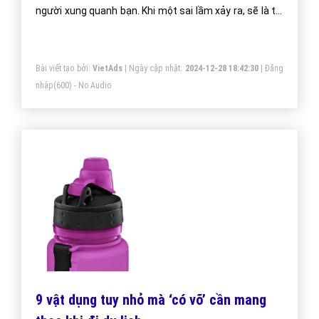
người xung quanh bạn. Khi một sai lầm xảy ra, sẽ là tối
quan trọng nếu mọi người nhận ra đó là cơ hội để học
hỏi từ sai lầm đó, bất kể dù là ai đã thực sự gây ra nó.
Bài viết tạo bởi:
VietAds
| Ngày cập nhật:
2024-12-28 18:42:30
|
Đăng
nhập
(600) - No Audio
9 vật dụng tuy nhỏ mà ‘có võ’ cần mang