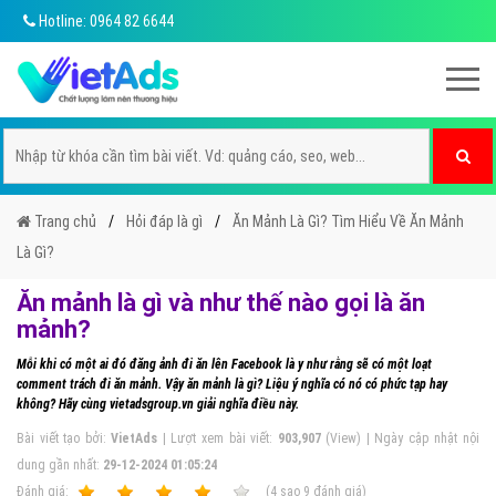
Hotline: 0964 82 6644
Trang chủ
Hỏi đáp là gì
Ăn Mảnh Là Gì? Tìm Hiểu Về Ăn Mảnh
Là Gì?
Ăn mảnh là gì và như thế nào gọi là ăn
mảnh?
Mỗi khi có một ai đó đăng ảnh đi ăn lên Facebook là y như rằng sẽ có một loạt
comment trách đi ăn mảnh. Vậy ăn mảnh là gì? Liệu ý nghĩa có nó có phức tạp hay
không? Hãy cùng vietadsgroup.vn giải nghĩa điều này.
Bài viết tạo bởi:
VietAds
| Lượt xem bài viết:
903,907
(View) | Ngày cập nhật nội
dung gần nhất:
29-12-2024 01:05:24
Ðánh giá:
1
2
3
4
5
(
4
sao
9
đánh giá)