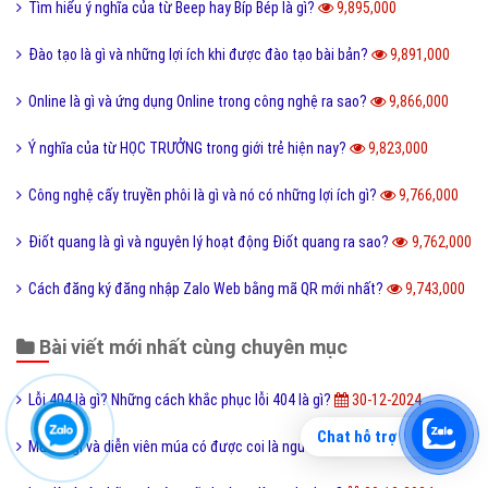
Tìm hiểu ý nghĩa của từ Beep hay Bíp Bép là gì?
9,895,000
Đào tạo là gì và những lợi ích khi được đào tạo bài bản?
9,891,000
Online là gì và ứng dụng Online trong công nghệ ra sao?
9,866,000
Ý nghĩa của từ HỌC TRƯỞNG trong giới trẻ hiện nay?
9,823,000
Công nghệ cấy truyền phôi là gì và nó có những lợi ích gì?
9,766,000
Điốt quang là gì và nguyên lý hoạt động Điốt quang ra sao?
9,762,000
Cách đăng ký đăng nhập Zalo Web bằng mã QR mới nhất?
9,743,000
Bài viết mới nhất cùng chuyên mục
Lỗi 404 là gì? Những cách khắc phục lỗi 404 là gì?
30-12-2024
Chat hỗ trợ
Múa là gì và diễn viên múa có được coi là người nghệ sĩ?
30-12-2024