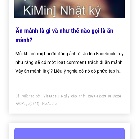
Ăn mảnh là gì và như thế nào gọi là ăn
mảnh?
Mỗi khi có một ai đó đăng ảnh đi ăn lên Facebook là y
như rằng sẽ có một loạt comment trách đi ăn mảnh.
Vậy ăn mảnh là gì? Liệu ý nghĩa có nó có phức tạp hay
không? Hãy cùng vietadsgroup.vn giải nghĩa điều này.
Bài viết tạo bởi:
VietAds
| Ngày cập nhật:
2024-12-29 01:05:24
|
FAQPage
(5744) - No Audio