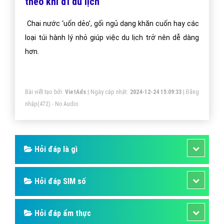
theo khi đi du lịch
Chai nước ‘uốn dẻo’, gối ngủ dạng khăn cuốn hay các
loại túi hành lý nhỏ giúp việc du lịch trở nên dễ dàng
hơn.
Bài viết tạo bởi:
VietAds
| Ngày cập nhật:
2024-12-24 15:09:33
|
Đăng
nhập
(472) - No Audio
Hỏi đáp là gì
Hỏi đáp SIM số
Hỏi đáp ẩm thực