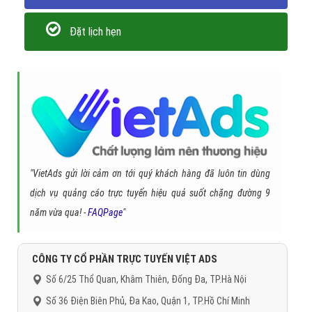
Đặt lịch hẹn
"VietAds gửi lời cảm ơn tới quý khách hàng đã luôn tin dùng
dịch vụ quảng cáo trực tuyến hiệu quả suốt chặng đường 9
năm vừa qua! -
FAQPage
"
CÔNG TY CỔ PHẦN TRỰC TUYẾN VIỆT ADS
Số 6/25 Thổ Quan, Khâm Thiên, Đống Đa, TP.Hà Nội
Số 36 Điện Biên Phủ, Đa Kao, Quận 1, TP.Hồ Chí Minh