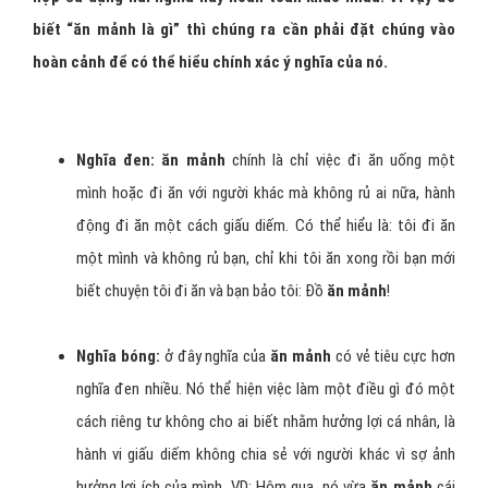
biết “ăn mảnh là gì” thì chúng ra cần phải đặt chúng vào
hoàn cảnh để có thể hiểu chính xác ý nghĩa của nó.
Nghĩa đen: ăn mảnh
chính là chỉ việc đi ăn uống một
mình hoặc đi ăn với người khác mà không rủ ai nữa, hành
động đi ăn một cách giấu diếm. Có thể hiểu là: tôi đi ăn
một mình và không rủ bạn, chỉ khi tôi ăn xong rồi bạn mới
biết chuyện tôi đi ăn và bạn bảo tôi: Đồ
ăn mảnh
!
Nghĩa bóng:
ở đây nghĩa của
ăn mảnh
có vẻ tiêu cực hơn
nghĩa đen nhiều. Nó thể hiện việc làm một điều gì đó một
cách riêng tư không cho ai biết nhằm hưởng lợi cá nhân, là
hành vi giấu diếm không chia sẻ với người khác vì sợ ảnh
hưởng lợi ích của mình. VD: Hôm qua, nó vừa
ăn mảnh
cái