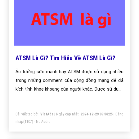
ATSM Là Gì? Tìm Hiểu Về ATSM Là Gì?
Ảo tưởng sức mạnh hay ATSM được sử dụng nhiều
trong những comment của cộng đồng mạng để đả
kích tính khoe khoang của người khác. Được sử dụng
khá nhiều nhưng vẫn có quá nhiều người đang không
hiểu về thuật ngữ này điều này thể hiện rõ ra kết quả
Bài viết tạo bởi:
VietAds
| Ngày cập nhật:
2024-12-29 09:56:25
|
Đăng
tìm kiếm trên google mỗi tháng
nhập
(1107) - No Audio