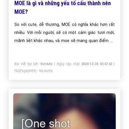
MOE là gì và những yếu tố cấu thành nên
MOE?
So với cute, dễ thương, MOE có nghĩa khác hơn rất
nhiều. Với mỗi người, sẽ có một cảm giác tươi mới,
mãnh liệt khác nhau, và moe sẽ mang quan điểm cá
nhân.
Bài viết tạo bởi:
VietAds
| Ngày cập nhật:
2024-12-30 03:47:42
|
FAQPage
(6959) - No Audio