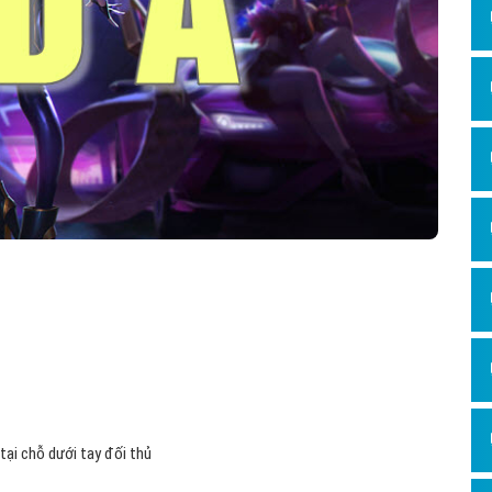
Hỏi đ
Thiết 
Quảng
Quảng
Định n
Nghĩa l
Phần 
c tại chỗ dưới tay đối thủ