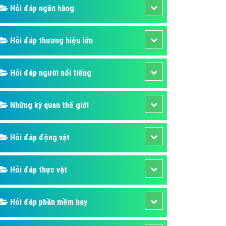
Hỏi đáp ngân hàng
áp quảng cáo Youtube
kế ứng dụng
Hỏi đáp thương hiệu lớn
 cáo Cốc Cốc hiệu quả
 cáo Zalo chuyên nghiệp
Hỏi đáp người nổi tiếng
ghĩa
à gì
Những kỳ quan thế giới
mềm ứng dụng hay
Hỏi đáp động vật
Hỏi đáp thực vật
Hỏi đáp phần mềm hay