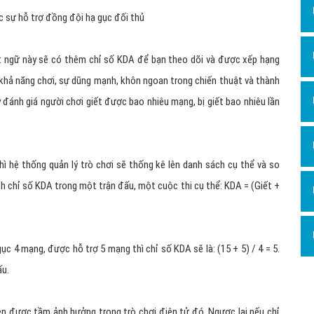
ự hỗ trợ đồng đội hạ gục đối thủ
ật ngữ này sẽ có thêm chỉ số KDA để bạn theo dõi và được xếp hạng
n khả năng chơi, sự dũng mạnh, khôn ngoan trong chiến thuật và thành
 đánh giá người chơi giết được bao nhiêu mạng, bị giết bao nhiêu lần
thì hệ thống quản lý trò chơi sẽ thống kê lên danh sách cụ thể và so
h chỉ số KDA trong một trận đấu, một cuộc thi cụ thể: KDA = (Giết +
ục 4 mạng, được hỗ trợ 5 mạng thì chỉ số KDA sẽ là: (15 + 5) / 4 = 5.
ấu.
ện được tầm ảnh hưởng trong trò chơi điện tử đó. Ngược lại nếu chỉ