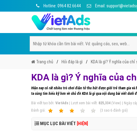
Hotline: 0964 82 6644
Email: support@vietads
Trang chủ
Hỏi đáp là gì
KDA là gì? Ý nghĩa của chỉ
KDA là gì? Ý nghĩa của c
Hiện nay có rất nhiều trò chơi điện tử thu hút được giới trẻ tham gia v
ta cùng tìm hiểu kỹ hơn về chủ đề KDA là gì qua nội dung bài viết dưới
Bài viết tạo bởi:
VietAds
| Lượt xem bài viết:
825,334
(View) | Ngày cậ
Ðánh giá:
1
2
3
4
5
(
3
sao
6
đánh giá)
MỤC LỤC BÀI VIẾT
[HIỆN]