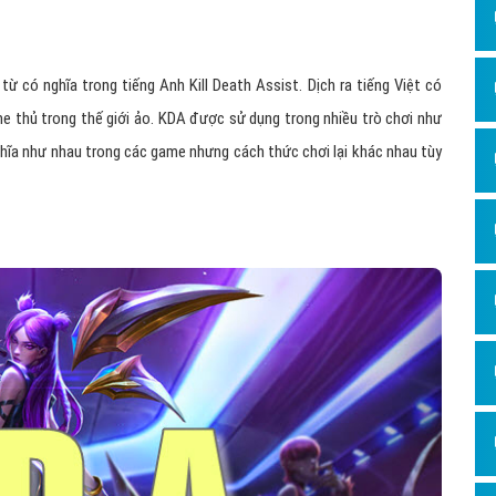
Dịch v
Hỏi đ
Hỏi đ
từ có nghĩa trong tiếng Anh Kill Death Assist. Dịch ra tiếng Việt có
me thủ trong thế giới ảo. KDA được sử dụng trong nhiều trò chơi như
Hỏi đá
nghĩa như nhau trong các game nhưng cách thức chơi lại khác nhau tùy
Hỏi đá
Hỏi đ
Hỏi đá
Hỏi đá
Quảng
Dịch v
Dịch v
Dịch v
Dịch v