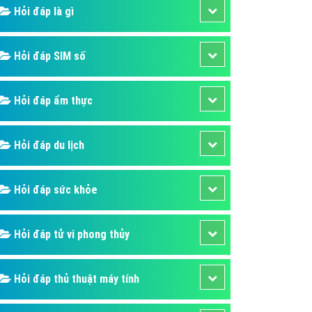
ụ Domain & Hosting
Hỏi đáp là gì
áp phần mềm
áp quảng cáo TVC
Hỏi đáp SIM số
p quảng cáo mobile
Hỏi đáp ẩm thực
p quảng cáo Online
áp quảng cáo Skype
Hỏi đáp du lịch
p Domain & Hosting
p viết bài Marketing
Hỏi đáp sức khỏe
 cáo Youtube
ụ quảng cáo Youtube
Hỏi đáp tử vi phong thủy
ụ quảng cáo Cốc Cốc
ụ quảng cáo Tiktok
Hỏi đáp thủ thuật máy tính
ụ quảng cáo Zalo