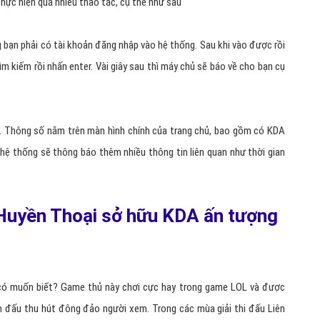
hực hiện quá nhiều thao tác, cụ thể như sau
ng bạn phải có tài khoản đăng nhập vào hệ thống. Sau khi vào được rồi
 kiếm rồi nhấn enter. Vài giây sau thì máy chủ sẽ báo về cho bạn cụ
rồi. Thông số nằm trên màn hình chính của trang chủ, bao gồm có KDA
 hệ thống sẽ thông báo thêm nhiều thông tin liên quan như thời gian
Huyền Thoại sở hữu KDA ấn tượng
 có muốn biết? Game thủ này chơi cực hay trong game LOL và được
ận đấu thu hút đông đảo người xem. Trong các mùa giải thi đấu Liên