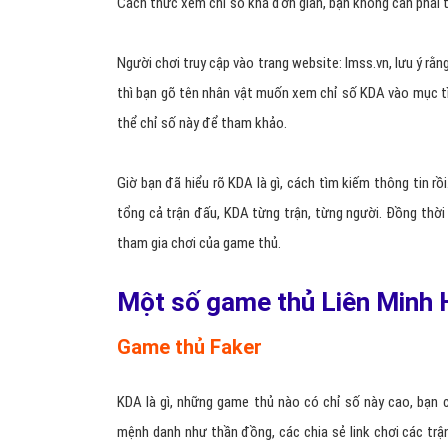
Cách thức xem chỉ số khá đơn giản, bạn không cần phải t
Người chơi truy cập vào trang website: lmss.vn, lưu ý rằ
thì bạn gõ tên nhân vật muốn xem chỉ số KDA vào mục tìm
thể chỉ số này để tham khảo.
Giờ bạn đã hiểu rõ KDA là gì, cách tìm kiếm thông tin 
tổng cả trận đấu, KDA từng trận, từng người. Đồng thời
tham gia chơi của game thủ.
Một số game thủ Liên Minh 
Game thủ Faker
KDA là gì, những game thủ nào có chỉ số này cao, bạn
mệnh danh như thần đồng, các chia sẻ link chơi các tr