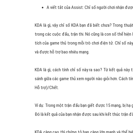
A viết tắt của Assist: Chỉ số người chơi nhận được s
KDA là gì, vậy chỉ số KDA bạn đã biết chưa? Trong thu
trong các cuộc đấu, trận thi. Nó cũng là con số thể hiệ
tích của game thủ trong mỗi trò chơi điện tử. Chỉ số này
và được hỗ trợ bao nhiêu mạng.
KDA là gì, cách tính chỉ số này ra sao? Từ kết quả này 
sánh giữa các game thủ xem người nào giỏi hơn. Cách tín
Hỗ trợ)/Chết.
Ví dụ: Trong một trận đấu bạn giết được 15 mạng, bị hạ g
Đó là kết quả của bạn nhận được sau khi kết thúc trận đ
KDA càng cao thì chứng tỏ bạn càng lớn mạnh và thể hi