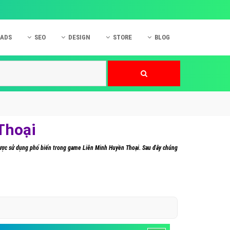
 ADS
SEO
DESIGN
STORE
BLOG
ner
 cáo Mobile
SEO Website
Thiết kế Web
nner
p quảng cáo Instagram
Dịch vụ SEO Website
Thiết kế Website
 cáo Zalo
Hỏi đáp SEO Google
Danh sách Website
 cáo Instagram
Thiết kế Landing Page
Thoại
cáo Online
Dịch vụ thiết kế Website
ày được sử dụng phổ biến trong game Liên Minh Huyền Thoại. Sau đây chúng
 cáo Skype
Hỏi đáp Website
 cáo TVC
 cáo Cốc Cốc
mềm ứng dụng hay