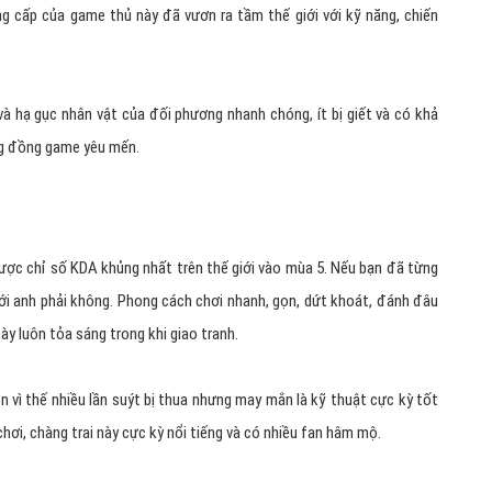
g cấp của game thủ này đã vươn ra tầm thế giới với kỹ năng, chiến
và hạ gục nhân vật của đối phương nhanh chóng, ít bị giết và có khả
ng đồng game yêu mến.
ược chỉ số KDA khủng nhất trên thế giới vào mùa 5. Nếu bạn đã từng
ới anh phải không. Phong cách chơi nhanh, gọn, dứt khoát, đánh đâu
ày luôn tỏa sáng trong khi giao tranh.
 vì thế nhiều lần suýt bị thua nhưng may mắn là kỹ thuật cực kỳ tốt
hơi, chàng trai này cực kỳ nổi tiếng và có nhiều fan hâm mộ.