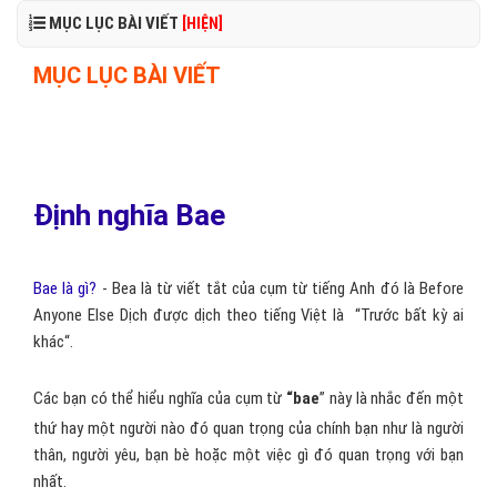
MỤC LỤC BÀI VIẾT
[HIỆN]
MỤC LỤC BÀI VIẾT
Định nghĩa Bae
Bae là gì?
- Bea là từ viết tắt của cụm từ tiếng Anh đó là Before
Anyone Else Dịch được dịch theo tiếng Việt là “Trước bất kỳ ai
khác“.
Các bạn có thể hiểu nghĩa của cụm từ
“bae
” này là nhắc đến một
thứ hay một người nào đó quan trọng của chính bạn như là người
thân, người yêu, bạn bè hoặc một việc gì đó quan trọng với bạn
nhất.