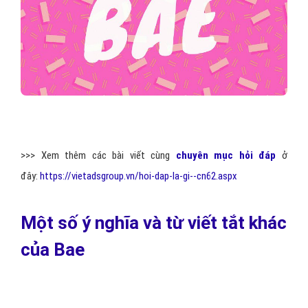
>>> Xem thêm các bài viết cùng
chuyên mục hỏi đáp
ở
đây:
https://vietadsgroup.vn/hoi-dap-la-gi--cn62.aspx
Một số ý nghĩa và từ viết tắt khác
của Bae