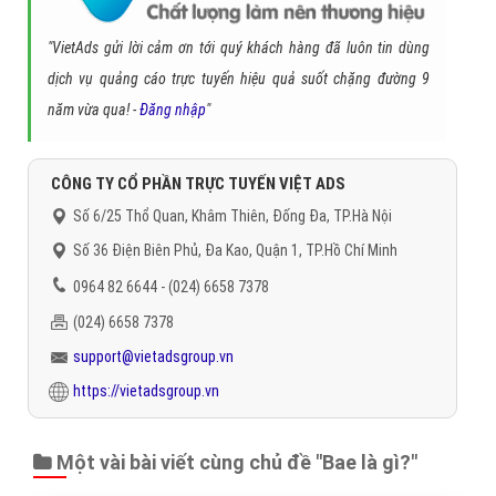
"VietAds gửi lời cảm ơn tới quý khách hàng đã luôn tin dùng
dịch vụ quảng cáo trực tuyến hiệu quả suốt chặng đường 9
năm vừa qua! -
Đăng nhập
"
CÔNG TY CỔ PHẦN TRỰC TUYẾN VIỆT ADS
Số 6/25 Thổ Quan, Khâm Thiên, Đống Đa, TP.Hà Nội
Số 36 Điện Biên Phủ, Đa Kao, Quận 1, TP.Hồ Chí Minh
0964 82 6644 - (024) 6658 7378
(024) 6658 7378
support@vietadsgroup.vn
https://vietadsgroup.vn
Một vài bài viết cùng chủ đề "Bae là gì?"