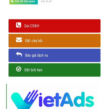
Chủ đề liên quan:
Bae là gì?
Gọi CSKH
Đặt câu hỏi
Báo giá dịch vụ
Đặt lịch hẹn