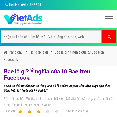
Hotline: 0964 82 6644
Trang chủ
Hỏi đáp là gì
Bae là gì? Ý nghĩa của từ Bae trên
Facebook
Bae là gì? Ý nghĩa của từ Bae trên
Facebook
Bea là từ viết tắt của cụm từ tiếng Anh đó là Before Anyone Else Dịch được dịch theo
tiếng Việt là “Trước bất kỳ ai khác“.
Bài viết tạo bởi:
VietAds
| Lượt xem bài viết:
725,212
(View) | Ngày cập nhật nội
dung gần nhất:
28-12-2024 15:41:58
Ðánh giá:
1
2
3
4
5
(
3
sao
12
đánh giá)