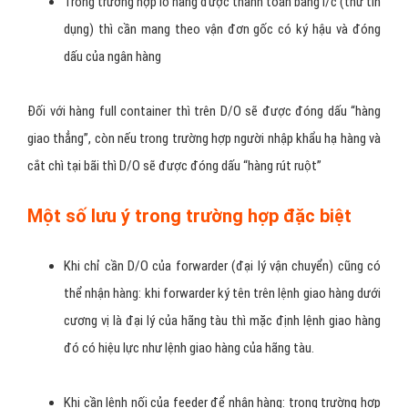
Trong trường hợp lô hàng được thanh toán bằng l/c (thư tín
dụng) thì cần mang theo vận đơn gốc có ký hậu và đóng
dấu của ngân hàng
Đối với hàng full container thì trên D/O sẽ được đóng dấu “hàng
giao thẳng”, còn nếu trong trường hợp người nhập khẩu hạ hàng và
cắt chì tại bãi thì D/O sẽ được đóng dấu “hàng rút ruột”
Một số lưu ý trong trường hợp đặc biệt
Khi chỉ cần D/O của forwarder (đại lý vận chuyển) cũng có
thể nhận hàng: khi forwarder ký tên trên lệnh giao hàng dưới
cương vị là đại lý của hãng tàu thì mặc định lệnh giao hàng
đó có hiệu lực như lệnh giao hàng của hãng tàu.
Khi cần lệnh nối của feeder để nhận hàng: trong trường hợp