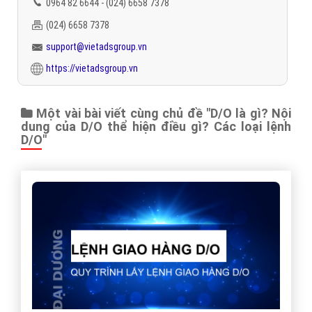
0964 82 6644 - (024) 6658 7378
(024) 6658 7378
support@vietadsgroup.vn
https://vietadsgroup.vn
Một vài bài viết cùng chủ đề "D/O là gì? Nội
dung của D/O thể hiện điều gì? Các loại lệnh
D/O"