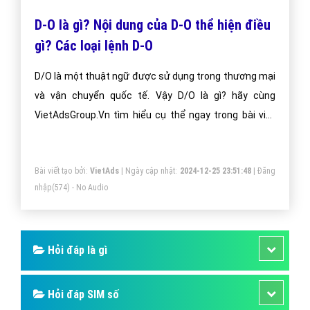
D-O là gì? Nội dung của D-O thể hiện điều
gì? Các loại lệnh D-O
D/O là một thuật ngữ được sử dụng trong thương mại
và vận chuyển quốc tế. Vậy D/O là gì? hãy cùng
VietAdsGroup.Vn tìm hiểu cụ thể ngay trong bài viết
dưới đây nhé!
Bài viết tạo bởi:
VietAds
| Ngày cập nhật:
2024-12-25 23:51:48
|
Đăng
nhập
(574) - No Audio
Hỏi đáp là gì
Hỏi đáp SIM số