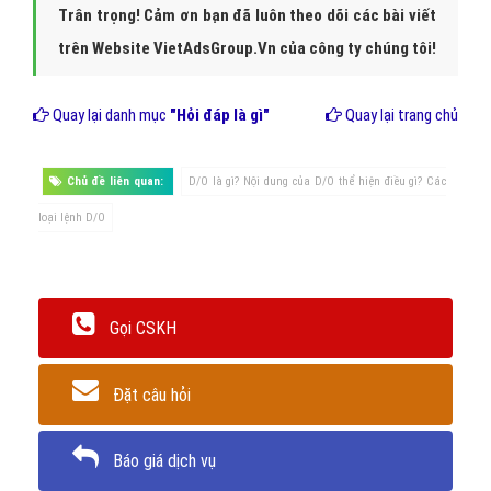
Trân trọng! Cảm ơn bạn đã luôn theo dõi các bài viết
trên Website VietAdsGroup.Vn của công ty chúng tôi!
Quay lại danh mục
"Hỏi đáp là gì"
Quay lại trang chủ
Chủ đề liên quan:
D/O là gì? Nội dung của D/O thể hiện điều gì? Các
loại lệnh D/O
Gọi CSKH
Đặt câu hỏi
Báo giá dịch vụ