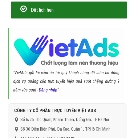
Đặt lịch hẹn
"VietAds gửi lời cảm ơn tới quý khách hàng đã luôn tin dùng
dịch vụ quảng cáo trực tuyến hiệu quả suốt chặng đường 9
năm vừa qua! -
Đăng nhập
"
CÔNG TY CỔ PHẦN TRỰC TUYẾN VIỆT ADS
Số 6/25 Thổ Quan, Khâm Thiên, Đống Đa, TP.Hà Nội
Số 36 Điện Biên Phủ, Đa Kao, Quận 1, TP.Hồ Chí Minh