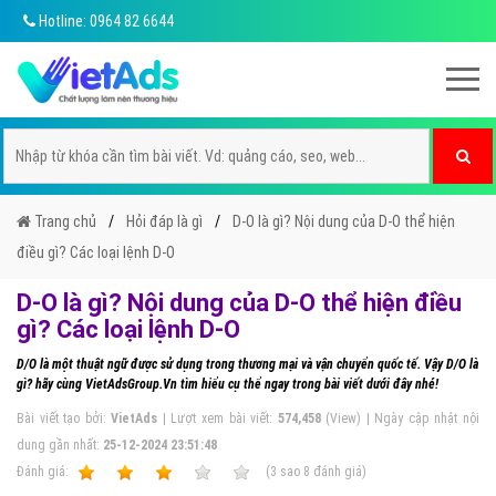
Hotline: 0964 82 6644
Trang chủ
Hỏi đáp là gì
D-O là gì? Nội dung của D-O thể hiện
điều gì? Các loại lệnh D-O
D-O là gì? Nội dung của D-O thể hiện điều
gì? Các loại lệnh D-O
D/O là một thuật ngữ được sử dụng trong thương mại và vận chuyển quốc tế. Vậy D/O là
gì? hãy cùng VietAdsGroup.Vn tìm hiểu cụ thể ngay trong bài viết dưới đây nhé!
Bài viết tạo bởi:
VietAds
| Lượt xem bài viết:
574,458
(View) | Ngày cập nhật nội
dung gần nhất:
25-12-2024 23:51:48
Ðánh giá:
1
2
3
4
5
(
3
sao
8
đánh giá)