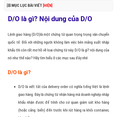
MỤC LỤC BÀI VIẾT
[HIỆN]
D/O là gì? Nội dung của D/O
Lệnh giao hàng (D/O)là một chứng từ quan trọng trọng vận chuyển
quốc tế. Đối với những người không làm việc bên mảng xuất nhập
khẩu thì còn rất mơ hồ về loại chứng từ này. D/O là gì? nội dung của
nó như thế nào? Hãy tìm hiểu ở các mục sau đây nhé
D/O là gì?
D/O là viết tắt của delivery order có nghĩa tiếng Việt là lệnh
giao hàng. Đây là chứng từ nhận hàng mà doanh nghiệp nhập
khẩu nhận được để trình cho cơ quan giám sát kho hàng
(hoặc cảng biển) đến trước khi rút hàng ra khỏi container,