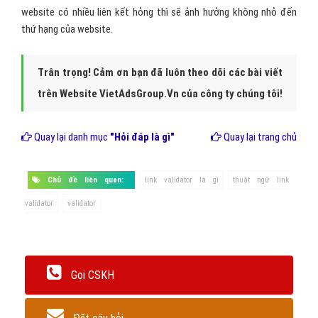
website có nhiều liên kết hỏng thì sẽ ảnh hưởng không nhỏ đến
thứ hạng của website.
Trân trọng! Cảm ơn bạn đã luôn theo dõi các bài viết
trên Website VietAdsGroup.Vn của công ty chúng tôi!
Quay lại danh mục
"Hỏi đáp là gì"
Quay lại trang chủ
Chủ đề liên quan:
link validator là gì
thuật ngữ link
validator
validator
Gọi CSKH