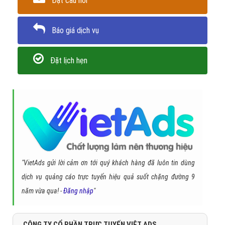
Đặt câu hỏi
Báo giá dịch vụ
Đặt lịch hẹn
"VietAds gửi lời cảm ơn tới quý khách hàng đã luôn tin dùng
dịch vụ quảng cáo trực tuyến hiệu quả suốt chặng đường 9
năm vừa qua! -
Đăng nhập
"
CÔNG TY CỔ PHẦN TRỰC TUYẾN VIỆT ADS