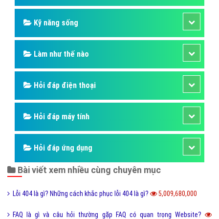
Kỹ năng sống
Làm như thế nào
Hỏi đáp điện thoại
Hỏi đáp máy tính
Hỏi đáp ứng dụng
Bài viết xem nhiều cùng chuyên mục
Lỗi 404 là gì? Những cách khắc phục lỗi 404 là gì?
5,009,680,000
FAQ là gì và câu hỏi thường gặp FAQ có quan trọng Website?