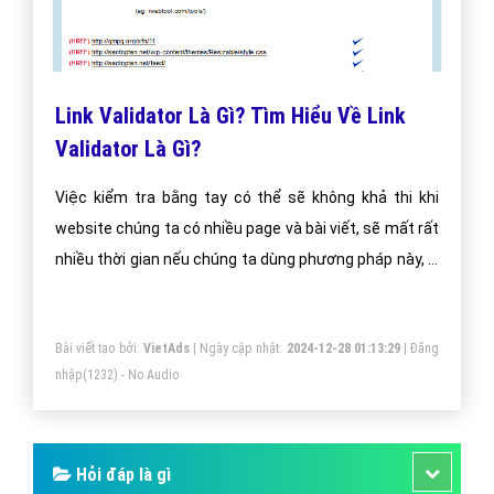
Link Validator Là Gì? Tìm Hiểu Về Link
Validator Là Gì?
Việc kiểm tra bằng tay có thể sẽ không khả thi khi
website chúng ta có nhiều page và bài viết, sẽ mất rất
nhiều thời gian nếu chúng ta dùng phương pháp này, vì
vậy đã có rất nhiều các công cụ có thể giúp ta kiểm
tra link cho website của mình ví dụ như:
Bài viết tạo bởi:
VietAds
| Ngày cập nhật:
2024-12-28 01:13:29
|
Đăng
nhập
(1232) - No Audio
Hỏi đáp là gì