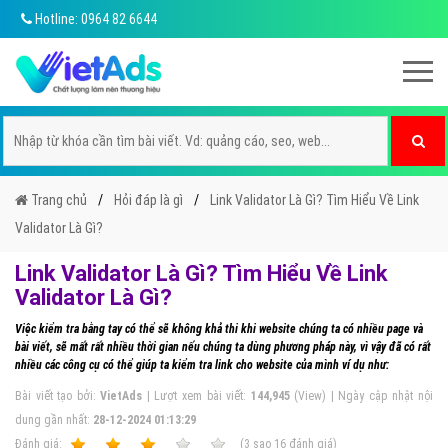
Hotline: 0964 82 6644
Trang chủ
Hỏi đáp là gì
Link Validator Là Gì? Tìm Hiểu Về Link
Validator Là Gì?
Link Validator Là Gì? Tìm Hiểu Về Link
Validator Là Gì?
Việc kiểm tra bằng tay có thể sẽ không khả thi khi website chúng ta có nhiều page và
bài viết, sẽ mất rất nhiều thời gian nếu chúng ta dùng phương pháp này, vì vậy đã có rất
nhiều các công cụ có thể giúp ta kiểm tra link cho website của mình ví dụ như:
Bài viết tạo bởi:
VietAds
| Lượt xem bài viết:
144,945
(View) | Ngày cập nhật nội
dung gần nhất:
28-12-2024 01:13:29
Ðánh giá:
1
2
3
4
5
(
3
sao
16
đánh giá)