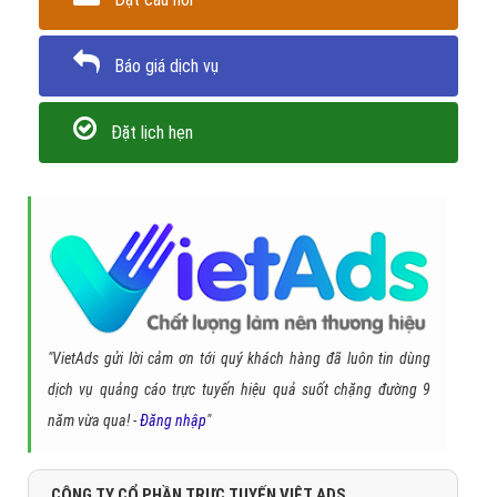
Báo giá dịch vụ
Đặt lịch hẹn
"VietAds gửi lời cảm ơn tới quý khách hàng đã luôn tin dùng
dịch vụ quảng cáo trực tuyến hiệu quả suốt chặng đường 9
năm vừa qua! -
Đăng nhập
"
CÔNG TY CỔ PHẦN TRỰC TUYẾN VIỆT ADS