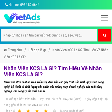
Hotline: 0964 82 6644
Trang chủ
Hỏi đáp là gì
Nhân Viên KCS Là Gì? Tìm Hiểu Về Nhân
Viên KCS Là Gì?
Nhân Viên KCS Là Gì? Tìm Hiểu Về Nhân
Viên KCS Là Gì?
Nhân viên KCS là nhân viên kiểm tra, đảm bảo các quy trình sản xuất, quy trình công
nghệ, kỹ thuật và chất lượng sản phẩm của xưởng may, doanh nghiệp sản xuất công
nghiệp, các công ty sản xuất nhỏ lẻ.
Bài viết tạo bởi:
VietAds
| Lượt xem bài viết:
867,733
(View) | Ngày cập nhật nội
dung gần nhất:
29-12-2024 04:10:58
Ðánh giá:
1
2
3
4
5
(
4
sao
10
đánh giá)