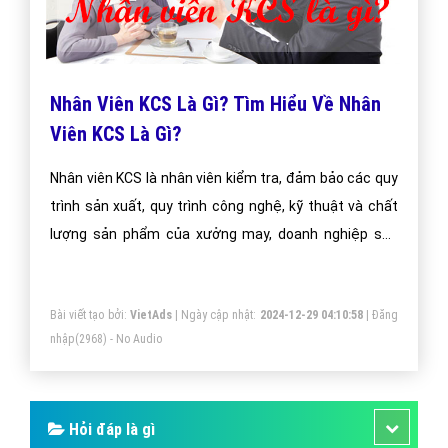
Nhân Viên KCS Là Gì? Tìm Hiểu Về Nhân
Viên KCS Là Gì?
Nhân viên KCS là nhân viên kiểm tra, đảm bảo các quy
trình sản xuất, quy trình công nghệ, kỹ thuật và chất
lượng sản phẩm của xưởng may, doanh nghiệp sản
xuất công nghiệp, các công ty sản xuất nhỏ lẻ.
Bài viết tạo bởi:
VietAds
| Ngày cập nhật:
2024-12-29 04:10:58
|
Đăng
nhập
(2968) - No Audio
Hỏi đáp là gì