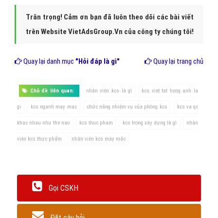
Trân trọng! Cảm ơn bạn đã luôn theo dõi các bài viết
trên Website VietAdsGroup.Vn của công ty chúng tôi!
Quay lại danh mục
"Hỏi đáp là gì"
Quay lại trang chủ
Chủ đề liên quan:
nhân viên kcs là gì
kcs viet tat tieng anh la
gi
kcs nganh may mac
chức năng nhiệm vụ của phòng kcs
kcs va qc
khac nhau nhu the nao
kcs thuc pham
kcs trong xây dựng là gì
nhân
viên kcs thực phẩm
nhân viên kcs may mặc
Gọi CSKH
Đặt câu hỏi