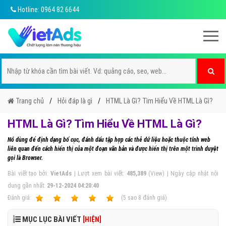
Hotline: 0964 82 6644
Trang chủ
Hỏi đáp là gì
HTML Là Gì? Tìm Hiểu Về HTML Là Gì?
HTML Là Gì? Tìm Hiểu Về HTML Là Gì?
Nó dùng để định dạng bố cục, đánh dấu tập hợp các thẻ dứ liệu hoặc thuộc tính web
liên quan đến cách hiển thị của một đoạn văn bản và được hiển thị trên một trình duyệt
gọi là Browser.
Bài viết tạo bởi:
VietAds
| Lượt xem bài viết:
485,389
(View) | Ngày cập nhật nội
dung gần nhất:
29-12-2024 04:20:40
Ðánh giá:
1
2
3
4
5
(
5
sao
8
đánh giá)
MỤC LỤC BÀI VIẾT
[HIỆN]