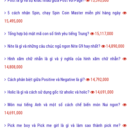
Post là gì và sự khác nhau giữa Post với Page?
15,593,000
5 cách nhận Spin, chạy Spin Coin Master miễn phí hàng ngày
15,495,000
Tổng hợp bộ mật mã con số tình yêu tiếng Trung?
15,117,000
Nite là gì và những câu chúc ngủ ngon Nite G9 hay nhất?
14,890,000
Hình xăm chữ nhẫn là gì và ý nghĩa của hình xăm chữ nhẫn?
14,808,000
Cách phân biệt giữa Positive và Negative là gì?
14,792,000
Holic là gì và cách sử dụng gốc từ aholic và holic?
14,691,000
Món nui tiếng Anh và một số cách chế biến món Nui ngon?
14,691,000
Pick me boy và Pick me girl là gì và làm sao thành pick me?