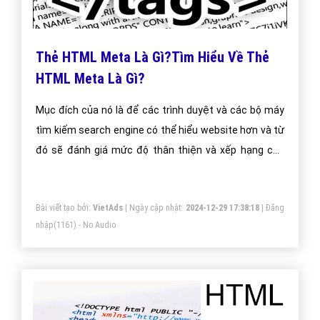
Thẻ HTML Meta Là Gì?Tìm Hiểu Về Thẻ
HTML Meta Là Gì?
Mục đích của nó là để các trình duyệt và các bộ máy
tìm kiếm search engine có thể hiểu website hơn và từ
đó sẽ đánh giá mức độ thân thiện và xếp hạng cho
website của bạn trên trang tìm kiếm của google
Bài viết tạo bởi:
VietAds
| Ngày cập nhật:
2024-12-29 17:38:18
|
Đăng
nhập
(1161) - No Audio