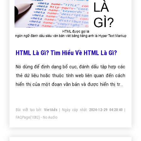
HTML Là Gì? Tìm Hiểu Về HTML Là Gì?
Nó dùng để định dạng bố cục, đánh dấu tập hợp các
thẻ dứ liệu hoặc thuộc tính web liên quan đến cách
hiển thị của một đoạn văn bản và được hiển thị trên
một trình duyệt gọi là Browser.
Bài viết tạo bởi:
VietAds
| Ngày cập nhật:
2024-12-29 04:20:40
|
FAQPage
(1082) - No Audio