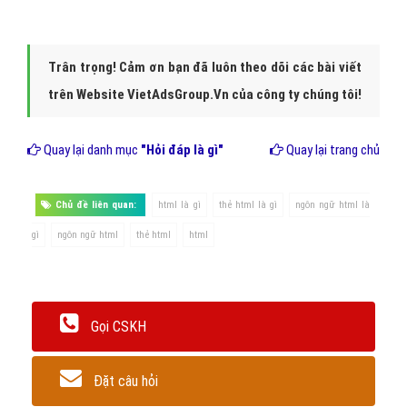
Trân trọng! Cảm ơn bạn đã luôn theo dõi các bài viết
trên Website VietAdsGroup.Vn của công ty chúng tôi!
Quay lại danh mục
"Hỏi đáp là gì"
Quay lại trang chủ
Chủ đề liên quan:
html là gì
thẻ html là gì
ngôn ngữ html là
gì
ngôn ngữ html
thẻ html
html
Gọi CSKH
Đặt câu hỏi