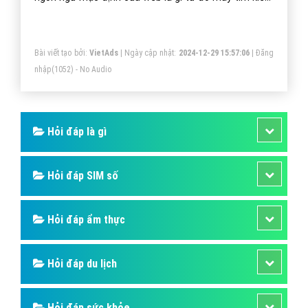
dễ dàng thu thập thông tin gửi về cho máy chủ phân
tích.
Bài viết tạo bởi:
VietAds
| Ngày cập nhật:
2024-12-29 15:57:06
|
Đăng
nhập
(1052) - No Audio
Hỏi đáp là gì
Hỏi đáp SIM số
Hỏi đáp ẩm thực
Hỏi đáp du lịch
Hỏi đáp sức khỏe