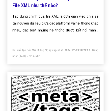
File XML như thế nào?
Tác dụng chính của file XML là đơn giản việc chia sẻ
tài nguyên dữ liệu giữa các platform và hệ thống khác
nhau, đặc biệt những hệ thống được kết nối mạng.
Chính vì thế, XML có tác dụng rất to lớn trong việc trao
đổi, chia sẻ giữa các hệ thống.
Bài viết tạo bởi:
VietAds
| Ngày cập nhật:
2024-12-29 18:21:10
|
Đăng
nhập
(1430) - No Audio