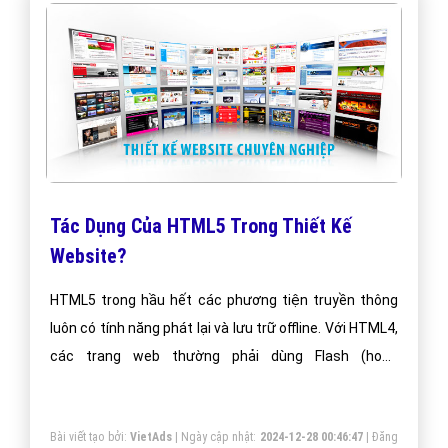
Tác Dụng Của HTML5 Trong Thiết Kế
Website?
HTML5 trong hầu hết các phương tiện truyền thông
luôn có tính năng phát lại và lưu trữ offline. Với HTML4,
các trang web thường phải dùng Flash (hoặc
Silverlight) để chỉ hiển thị một video hoặc nghe nhạc.
Bài viết tạo bởi:
VietAds
| Ngày cập nhật:
2024-12-28 00:46:47
|
Đăng