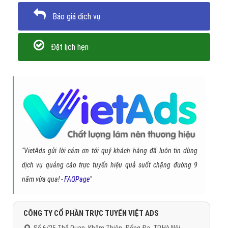
Báo giá dịch vụ
Đặt lịch hẹn
"VietAds gửi lời cảm ơn tới quý khách hàng đã luôn tin dùng
dịch vụ quảng cáo trực tuyến hiệu quả suốt chặng đường 9
năm vừa qua! -
FAQPage
"
CÔNG TY CỔ PHẦN TRỰC TUYẾN VIỆT ADS
Số 6/25 Thổ Quan, Khâm Thiên, Đống Đa, TP.Hà Nội