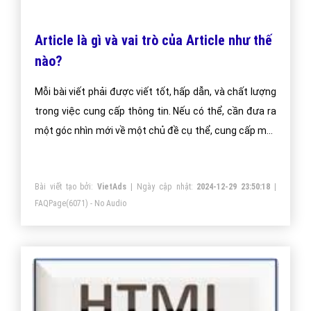
Article là gì và vai trò của Article như thế
nào?
Mỗi bài viết phải được viết tốt, hấp dẫn, và chất lượng
trong việc cung cấp thông tin. Nếu có thể, cần đưa ra
một góc nhìn mới về một chủ đề cụ thể, cung cấp một
số những điểm nhấn có giá trị để thu hút người đọc.
Bài viết tạo bởi:
VietAds
| Ngày cập nhật:
2024-12-29 23:50:18
|
FAQPage
(6071) - No Audio