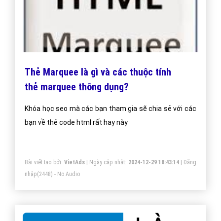
Thẻ Marquee là gì và các thuộc tính
thẻ marquee thông dụng?
Khóa học seo mà các bạn tham gia sẽ chia sẻ với các
bạn về thẻ code html rất hay này
Bài viết tạo bởi:
VietAds
| Ngày cập nhật:
2024-12-29 18:43:14
|
Đăng
nhập
(2448) - No Audio