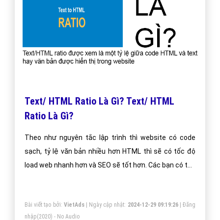
Text/ HTML Ratio Là Gì? Text/ HTML
Ratio Là Gì?
Theo như nguyên tắc lập trình thì website có code
sạch, tỷ lệ văn bản nhiều hơn HTML thì sẽ có tốc độ
load web nhanh hơn và SEO sẽ tốt hơn. Các bạn có thể
thấy được những website có chất lượng đều có tỷ lê
text/html cao và tỷ lệ này rơi vào khoảng 20-80 %
Bài viết tạo bởi:
VietAds
| Ngày cập nhật:
2024-12-29 09:19:26
|
Đăng
nhập
(2020) - No Audio