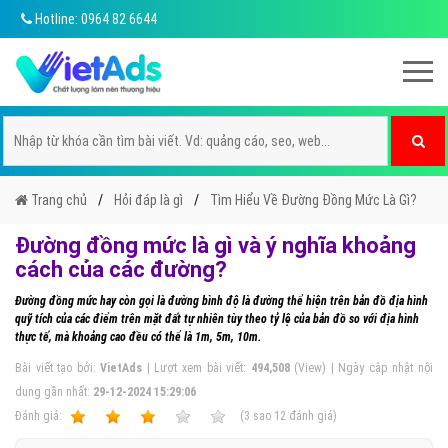
Hotline: 0964 82 6644
Trang chủ
Hỏi đáp là gì
Tìm Hiểu Về Đường Đồng Mức Là Gì?
Đường đồng mức là gì và ý nghĩa khoảng
cách của các đường?
Đường đồng mức hay còn gọi là đường bình độ là đường thể hiện trên bản đồ địa hình
quỹ tích của các điểm trên mặt đất tự nhiên tùy theo tỷ lệ của bản đồ so với địa hình
thực tế, mà khoảng cao đều có thể là 1m, 5m, 10m.
Bài viết tạo bởi:
VietAds
| Lượt xem bài viết:
494,508
(View) | Ngày cập nhật nội
dung gần nhất:
29-12-2024 15:29:06
Ðánh giá:
1
2
3
4
5
(
3
sao
12
đánh giá)