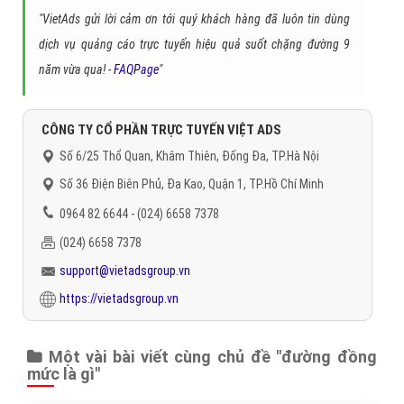
"VietAds gửi lời cảm ơn tới quý khách hàng đã luôn tin dùng
dịch vụ quảng cáo trực tuyến hiệu quả suốt chặng đường 9
năm vừa qua! -
FAQPage
"
CÔNG TY CỔ PHẦN TRỰC TUYẾN VIỆT ADS
Số 6/25 Thổ Quan, Khâm Thiên, Đống Đa, TP.Hà Nội
Số 36 Điện Biên Phủ, Đa Kao, Quận 1, TP.Hồ Chí Minh
0964 82 6644 - (024) 6658 7378
(024) 6658 7378
support@vietadsgroup.vn
https://vietadsgroup.vn
Một vài bài viết cùng chủ đề "đường đồng
mức là gì"