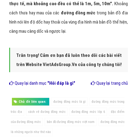
thực tế, mà khoảng cao đều có thể là 1m, 5m, 10m".
Khoảng
cách thưa hay mau của các
đường đồng mức
trong bản đồ địa
hình nói lên độ dốc hay thoải của vùng địa hình mà bản đồ thể hiện,
càng mau càng dốc và ngược lại.
Trân trọng! Cảm ơn bạn đã luôn theo dõi các bài viết
trên Website VietAdsGroup.Vn của công ty chúng tôi!
Quay lại danh mục
"Hỏi đáp là gì"
Quay lại trang chủ
Chủ đề liên quan:
đường đồng mức là gì
đường đồng mức trong
trắc địa
cách vẽ đường đồng mức
đường đồng mức lớp 6
đặc điểm
của đường đồng mức
bản đồ đường đồng mức việt nam
đường đồng mức
là những người như thế nào