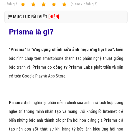
Ðánh giá:
1
2
3
4
5
(
5
sao
7
đánh giá)
MỤC LỤC BÀI VIẾT
[HIỆN]
Prisma là gì?
"Prisma"
là "
ứng dụng chỉnh sửa ảnh hiệu ứng hội hóa"
, biến
bức hình chụp trên smartphone thành tác phẩm nghệ thuật giống
bức tranh vẽ.
Prisma
do
công ty Prisma Labs
phát triển và sẵn
có trên Google Play và App Store.
Prisma
định nghĩa lại phần mềm chinh sua anh nhờ tích hợp công
nghệ trí thông minh nhân tạo và mạng lưới khổng lồ Internet để
biến những bức ảnh thành tác phẩm hội họa đáng giá.
Prisma
đã
tạo nên cơn sốt thật sự khi hàng tỷ bức ảnh hiệu ứng hội họa