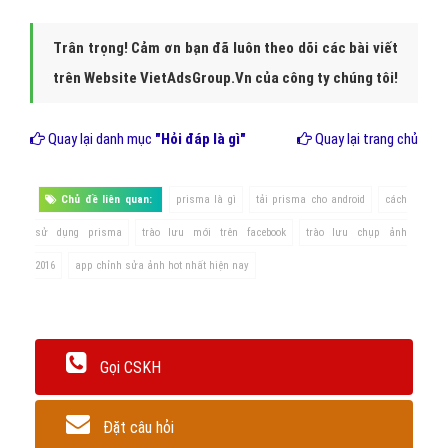
Trân trọng! Cảm ơn bạn đã luôn theo dõi các bài viết
trên Website VietAdsGroup.Vn của công ty chúng tôi!
Quay lại danh mục
"Hỏi đáp là gì"
Quay lại trang chủ
Chủ đề liên quan:
prisma là gì
tải prisma cho android
cách
sử dụng prisma
trào lưu mới trên facebook
trào lưu chụp ảnh
2016
app chỉnh sửa ảnh hot nhất hiện nay
Gọi CSKH
Đặt câu hỏi