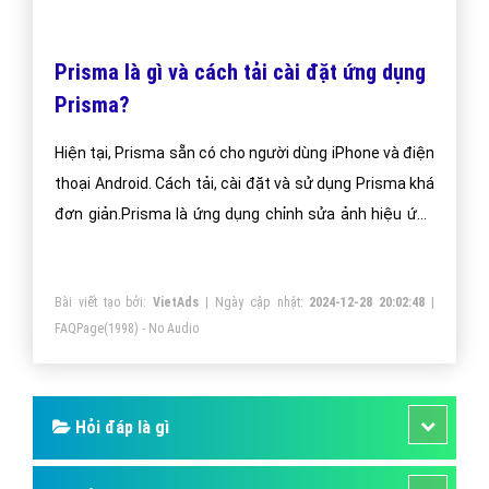
Prisma là gì và cách tải cài đặt ứng dụng
Prisma?
Hiện tại, Prisma sẵn có cho người dùng iPhone và điện
thoại Android. Cách tải, cài đặt và sử dụng Prisma khá
đơn giản.Prisma là ứng dụng chỉnh sửa ảnh hiệu ứng
hội hóa, biến bức hình chụp trên smartphone thành
tác phẩm nghệ thuật giống bức tranh vẽ. Prisma do
Bài viết tạo bởi:
VietAds
| Ngày cập nhật:
2024-12-28 20:02:48
|
công ty Prisma Labs phát triển và sẵn có trên Google
FAQPage
(1998) - No Audio
Play và App Store.
Hỏi đáp là gì