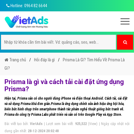
Hotline: 0964 82 6644
Trang chủ
Hỏi đáp là gì
Prisma Là Gì? Tìm Hiểu Về Prisma Là
Gì?
Prisma là gì và cách tải cài đặt ứng dụng
Prisma?
Hiện tại, Prisma sẵn có cho người dùng iPhone và điện thoại Android. Cách tải, cài đặt
và sử dụng Prisma khá đơn giản.Prisma là ứng dụng chỉnh sửa ảnh hiệu ứng hội hóa,
biến bức hình chụp trên smartphone thành tác phẩm nghệ thuật giống bức tranh vẽ.
Prisma do công ty Prisma Labs phát triển và sẵn có trên Google Play và App Store.
Bài viết tạo bởi:
VietAds
| Lượt xem bài viết:
925,522
(View) | Ngày cập nhật nội
dung gần nhất:
28-12-2024 20:02:48