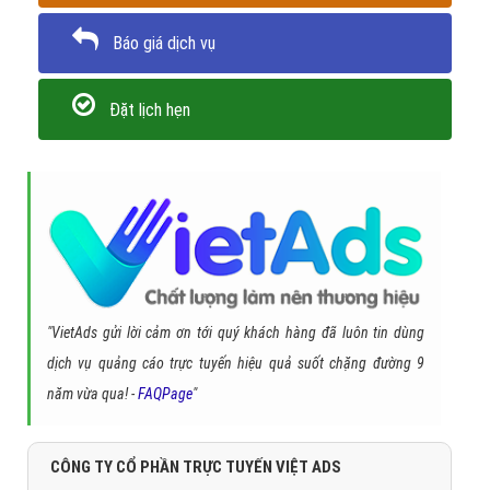
Báo giá dịch vụ
Đặt lịch hẹn
"VietAds gửi lời cảm ơn tới quý khách hàng đã luôn tin dùng
dịch vụ quảng cáo trực tuyến hiệu quả suốt chặng đường 9
năm vừa qua! -
FAQPage
"
CÔNG TY CỔ PHẦN TRỰC TUYẾN VIỆT ADS