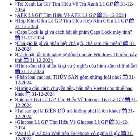
Trà Xanh Là Gì? Tìm Hiểu Về Trà Xanh Là Gì?
31-12-
2024
AFK Là Gì? Tìm Hiểu Về AFK Là Gì?
31-12-2024
Hợp Kim Gốm Là Gì? Tim Hiểu Hợp Kim Gốm Là Gì?
31-12-2024
Caps Lock là gì và cách bật tắt phím Caps Lock máy tính?
31-12-2024
Chả giò là gì và phân biệt chả giò, chả ram các miền?
31-
12-2024
Cách bật, tắt tính năng tự động update Windows 10 trên máy
tính
31-12-2024
Hình xăm chữ nhẫn là gì và ý nghĩa của hình xăm chữ nhẫn?
31-12-2024
Phân loại các loài THỦY SẢN gồm những loài nào?
31-
12-2024
Hướng dẫn cách chuyển tiền, bắn tiền Viettel cho thuê bao
khác
31-12-2024
Internet Tivi Là Gì? Tìm Hiểu Về Internet Tivi Là Gì?
31-
12-2024
Tại sao gọi là BIỂN ĐỎ mà không phải là tên khác?
31-
12-2024
Glucose Là Gì? Tìm Hiểu Về Glucose Là Gì?
31-12-
2024
Wall là gì và bão Wall trên Facebook có nghĩa là gì?
31-
12-2024