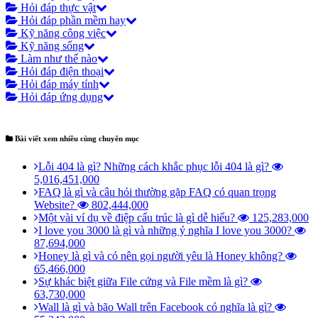
Hỏi đáp thực vật
Hỏi đáp phần mềm hay
Kỹ năng công việc
Kỹ năng sống
Làm như thế nào
Hỏi đáp điện thoại
Hỏi đáp máy tính
Hỏi đáp ứng dụng
Bài viết xem nhiều cùng chuyên mục
Lỗi 404 là gì? Những cách khắc phục lỗi 404 là gì?
5,016,451,000
FAQ là gì và câu hỏi thường gặp FAQ có quan trọng
Website?
802,444,000
Một vài ví dụ về điệp cấu trúc là gì dễ hiểu?
125,283,000
I love you 3000 là gì và những ý nghĩa I love you 3000?
87,694,000
Honey là gì và có nên gọi người yêu là Honey không?
65,466,000
Sự khác biệt giữa File cứng và File mềm là gì?
63,730,000
Wall là gì và bão Wall trên Facebook có nghĩa là gì?