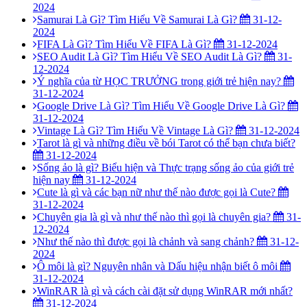
2024
Samurai Là Gì? Tìm Hiểu Về Samurai Là Gì?
31-12-
2024
FIFA Là Gì? Tìm Hiểu Về FIFA Là Gì?
31-12-2024
SEO Audit Là Gì? Tìm Hiểu Về SEO Audit Là Gì?
31-
12-2024
Ý nghĩa của từ HỌC TRƯỞNG trong giới trẻ hiện nay?
31-12-2024
Google Drive Là Gì? Tìm Hiểu Về Google Drive Là Gì?
31-12-2024
Vintage Là Gì? Tìm Hiểu Về Vintage Là Gì?
31-12-2024
Tarot là gì và những điều về bói Tarot có thể bạn chưa biết?
31-12-2024
Sống ảo là gì? Biểu hiện và Thực trạng sống ảo của giới trẻ
hiện nay
31-12-2024
Cute là gì và các bạn nữ như thế nào được gọi là Cute?
31-12-2024
Chuyên gia là gì và như thế nào thì gọi là chuyên gia?
31-
12-2024
Như thế nào thì được gọi là chảnh và sang chảnh?
31-12-
2024
Ô môi là gì? Nguyên nhân và Dấu hiệu nhận biết ô môi
31-12-2024
WinRAR là gì và cách cài đặt sử dụng WinRAR mới nhất?
31-12-2024