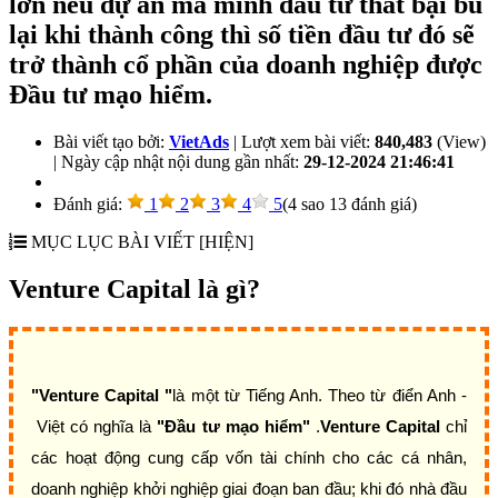
lớn nếu dự án mà mình đầu tư thất bại bù
lại khi thành công thì số tiền đầu tư đó sẽ
trở thành cổ phần của doanh nghiệp được
Đầu tư mạo hiểm.
Bài viết tạo bởi:
VietAds
| Lượt xem bài viết:
840,483
(View)
| Ngày cập nhật nội dung gần nhất:
29-12-2024 21:46:41
Ðánh giá:
1
2
3
4
5
(
4
sao
13
đánh giá)
MỤC LỤC BÀI VIẾT
[HIỆN]
Venture Capital là gì?
"Venture Capital "
là một từ Tiếng Anh. Theo từ điển Anh -
Việt có nghĩa là
"Đầu tư mạo hiểm"
.
Venture Capital
chỉ
các hoạt động cung cấp vốn tài chính cho các cá nhân,
doanh nghiệp khởi nghiệp giai đoạn ban đầu; khi đó nhà đầu