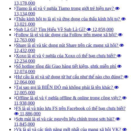
13,178,000
Tiamo là gì và ý nghĩa Tiamo trong giới trẻ hiện nay?
13,134,000
Thấu kính hội tụ là gì và ứng dụng của thấu kính hội tụ?
13,021,000
Sub Là Gì? Tìm Hiểu Về Sub Là Gì?
12,859,000
Follow là gì và tác dụng của Follow trên mạng xã hội?
12,763,000
Share là gì và tác dụng nút Share trên các mạng xã hội?
12,432,000
Xoxo là gì và ý nghĩa của Xoxo có thể bạn chưa biết?
12,234,000
Số hotline tổng đài Giao hàng tiết kiệm, ghtk miễn phí
12,074,000
Hư cấu là gì và sử dụng từ hư cấu như thế nào cho đúng?
12,064,000
Tại sao gọi là BIỂN ĐỎ mà không phải là tên khác?
12,005,000
Offline là gì và ý nghĩa offline & online trong công việc?
11,938,000
FS là gì và trào lưu FS trên Facebook có thể bạn chưa biết?
11,886,000
Sơn mài là gì và các nguyên liệu chính trong sơn bài?
11,845,000
Vk là gì và các tính năng mới nhất của mạng xã hội VK?