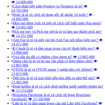
14,809,000
Cách phân biệt giữa Positive và Negative là gì?
14,792,000
Holic là gì và cách sử dụng gốc từ aholic và holic?
14,692,000
Món nui tiếng Anh và một số cách chế biến món Nui ngon?
14,692,000
Pick me boy và Pick me girl là gì và làm sao thành pick me?
14,551,000
Anti Fan là gì và một vài hội Anti Fan nổi tiếng hiện nay?
14,472,000
Kỹ thuật là gì và tầm quan trọng của kỹ thuật hiện nay?
13,998,000
Quả dâu da đất có những công dụng gì?
13,865,000
Dũng cảm là gì và tại sao cần phải có lòng dũng cảm?
13,803,000
QTQD là gì và QTQĐ mang ý nghĩa tiêu cực không?
13,653,000
Tiến hóa là gì và quá trình tiến hóa diễn ra như thế nào?
13,492,000
Định hướng là gì và cách định hướng nghề nghiệp tương lai?
13,374,000
Reactions Facebook là gì và cách sử dụng Reactions
Facebook?
13,320,000
Like là gì và tầm quan trọng của nút Like trên Facebook?