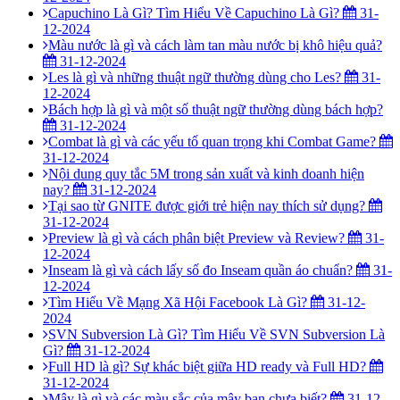
Capuchino Là Gì? Tìm Hiểu Về Capuchino Là Gì?
31-
12-2024
Màu nước là gì và cách làm tan màu nước bị khô hiệu quả?
31-12-2024
Les là gì và những thuật ngữ thường dùng cho Les?
31-
12-2024
Bách hợp là gì và một số thuật ngữ thường dùng bách hợp?
31-12-2024
Combat là gì và các yếu tố quan trọng khi Combat Game?
31-12-2024
Nội dung quy tắc 5M trong sản xuất và kinh doanh hiện
nay?
31-12-2024
Tại sao từ GNITE được giới trẻ hiện nay thích sử dụng?
31-12-2024
Preview là gì và cách phân biệt Preview và Review?
31-
12-2024
Inseam là gì và cách lấy số đo Inseam quần áo chuẩn?
31-
12-2024
Tìm Hiểu Về Mạng Xã Hội Facebook Là Gì?
31-12-
2024
SVN Subversion Là Gì? Tìm Hiểu Về SVN Subversion Là
Gì?
31-12-2024
Full HD là gì? Sự khác biệt giữa HD ready và Full HD?
31-12-2024
Mây là gì và các màu sắc của mây bạn chưa biết?
31-12-