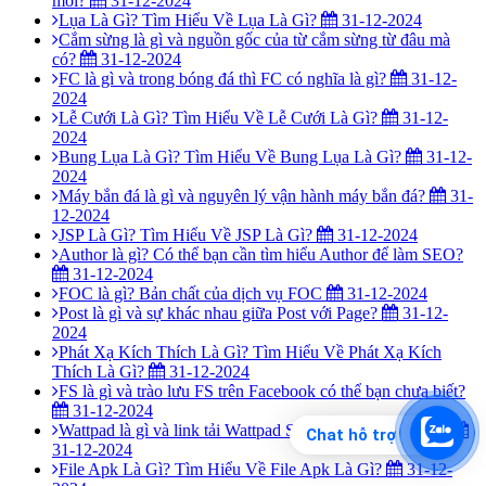
mới?
31-12-2024
Lụa Là Gì? Tìm Hiểu Về Lụa Là Gì?
31-12-2024
Cắm sừng là gì và nguồn gốc của từ cắm sừng từ đâu mà
có?
31-12-2024
FC là gì và trong bóng đá thì FC có nghĩa là gì?
31-12-
2024
Lễ Cưới Là Gì? Tìm Hiểu Về Lễ Cưới Là Gì?
31-12-
2024
Bung Lụa Là Gì? Tìm Hiểu Về Bung Lụa Là Gì?
31-12-
2024
Máy bắn đá là gì và nguyên lý vận hành máy bắn đá?
31-
12-2024
JSP Là Gì? Tìm Hiểu Về JSP Là Gì?
31-12-2024
Author là gì? Có thể bạn cần tìm hiểu Author để làm SEO?
31-12-2024
FOC là gì? Bản chất của dịch vụ FOC
31-12-2024
Post là gì và sự khác nhau giữa Post với Page?
31-12-
2024
Phát Xạ Kích Thích Là Gì? Tìm Hiểu Về Phát Xạ Kích
Thích Là Gì?
31-12-2024
FS là gì và trào lưu FS trên Facebook có thể bạn chưa biết?
31-12-2024
Wattpad là gì và link tải Wattpad Soft miễn phí hiện nay?
Chat hỗ trợ
31-12-2024
File Apk Là Gì? Tìm Hiểu Về File Apk Là Gì?
31-12-