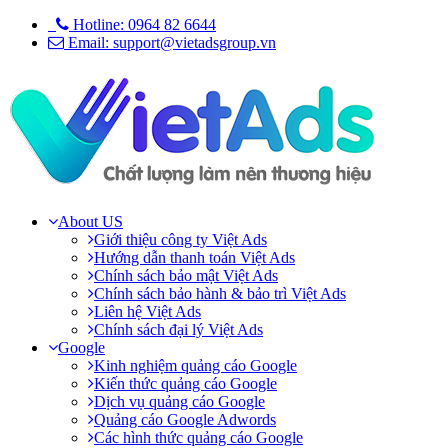
Hotline: 0964 82 6644
Email: support@vietadsgroup.vn
About US
Giới thiệu công ty Việt Ads
Hướng dẫn thanh toán Việt Ads
Chính sách bảo mật Việt Ads
Chính sách bảo hành & bảo trì Việt Ads
Liên hệ Việt Ads
Chính sách đại lý Việt Ads
Google
Kinh nghiệm quảng cáo Google
Kiến thức quảng cáo Google
Dịch vụ quảng cáo Google
Quảng cáo Google Adwords
Các hình thức quảng cáo Google