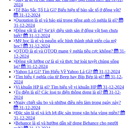
2024
Tế Bào Sắc Tố Là Gì? Biểu hiện tế bào sắc tố ở động vật?
31-12-2024
Quotation là gì và báo giá trong tiếng anh có nghĩa là gì?
31-12-2024
Động vật là gì? Sự kỳ diệu sinh sản ở động vật bạn chưa
biết?
31-12-2024
Mỹ học là gì và nguồn gốc hình thành phát triển của mỹ
học?
31-12-2024
QTQD là gì và QTQĐ mang ý nghĩa tiêu cực không?
31-
12-2024
Động vật lưỡng cư là gì và thực hư loài tuyệt chủng sống
lại?
31-12-2024
Yahoo Là Gì? Tìm Hiểu Về Yahoo Là Gì?
31-12-2024
Tìm hiểu ý nghĩa của từ Beep hay Bíp Bép là gì?
31-12-
2024
Vi khuẩn HP là gì? Tìm hiểu về vi khuẩn HP
31-12-2024
Tụ điện là gì? Các loại tụ điện thông dụng là gì?
31-12-
2024
Ngày chiết sâu bọ và những điều nên làm trong ngày này?
31-12-2024
Đặc sản là gì và ích lợi đặc sản trong văn hóa vùng miền?
31-12-2024
Behance là gì và hướng dẫn sử dụng Behance cho người