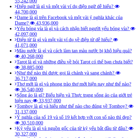
55,242,000
Điệp ngữ là gì và một vài ví dụ điệp ngữ dễ hiểu?
44,700,000
Dame là gì trên Facebook và một vài ý nghĩa khác của
Dame?
43,936,000
Yếu bóng vía là gì và cách nhận biết người yếu bóng vía?
42,097,000
Điệp từ là gì và một vài ví dụ về điệp từ dễ hiểu?
41,071,000
Màu nước là gì và cách làm tan màu nước bị khô hiệu quả?
40,268,000
Tarot là gì và những điều về bói Tarot có thể bạn chưa biết?
38,885,000
Như thế nào thì được gọi là chảnh và sang chảnh?
36,717,000
Thơ mới là gì và phong trào thơ mới hiện nay như thế nào?
36,540,000
Sống ảo là gì? Biểu hiện và Thực trạng sống ảo của giới trẻ
hiện nay
33,937,000
Tomboy là gì và hiểu như thế nào cho đúng về Tomboy?
31,137,000
Ý nghĩa của số 19 và số 19 kết hợp với con số nào thì đẹp?
30,510,000
Kỷ yếu là gì và nguồn gốc của từ kỷ yếu bắt đầu từ đâu?
30,327,000