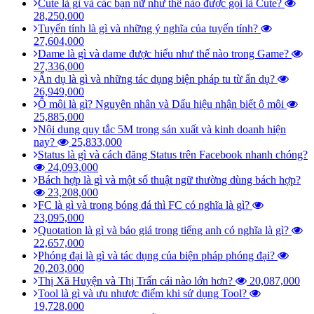
Cute là gì và các bạn nữ như thế nào được gọi là Cute?
28,250,000
Tuyến tính là gì và những ý nghĩa của tuyến tính?
27,604,000
Dame là gì và dame được hiểu như thế nào trong Game?
27,336,000
Ẩn dụ là gì và những tác dụng biện pháp tu từ ẩn dụ?
26,949,000
Ô môi là gì? Nguyên nhân và Dấu hiệu nhận biết ô môi
25,885,000
Nội dung quy tắc 5M trong sản xuất và kinh doanh hiện
nay?
25,833,000
Status là gì và cách đăng Status trên Facebook nhanh chóng?
24,093,000
Bách hợp là gì và một số thuật ngữ thường dùng bách hợp?
23,208,000
FC là gì và trong bóng đá thì FC có nghĩa là gì?
23,095,000
Quotation là gì và báo giá trong tiếng anh có nghĩa là gì?
22,657,000
Phóng đại là gì và tác dụng của biện pháp phóng đại?
20,203,000
Thị Xã Huyện và Thị Trấn cái nào lớn hơn?
20,087,000
Tool là gì và ưu nhược điểm khi sử dụng Tool?
19,728,000