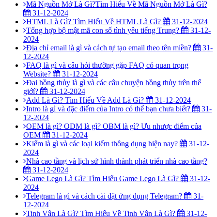
Mã Nguồn Mở Là Gì?Tìm Hiểu Về Mã Nguồn Mở Là Gì?
31-12-2024
HTML Là Gì? Tìm Hiểu Về HTML Là Gì?
31-12-2024
Tổng hợp bộ mật mã con số tình yêu tiếng Trung?
31-12-
2024
Địa chỉ email là gì và cách tự tạo email theo tên miền?
31-
12-2024
FAQ là gì và câu hỏi thường gặp FAQ có quan trọng
Website?
31-12-2024
Đai hồng thủy là gì và các câu chuyện hồng thủy trên thế
giớí?
31-12-2024
Add Là Gì? Tìm Hiểu Về Add Là Gì?
31-12-2024
Intro là gì và đặc điểm của Intro có thể bạn chưa biết?
31-
12-2024
OEM là gì? ODM là gì? OBM là gì? Ưu nhược điểm của
OEM
31-12-2024
Kiếm là gì và các loại kiếm thông dụng hiện nay?
31-12-
2024
Nhà cao tầng và lịch sử hình thành phát triển nhà cao tầng?
31-12-2024
Game Lego Là Gì? Tìm Hiểu Game Lego Là Gì?
31-12-
2024
Telegram là gì và cách cài đặt ứng dụng Telegram?
31-
12-2024
Tinh Vân Là Gì? Tìm Hiểu Về Tinh Vân Là Gì?
31-12-