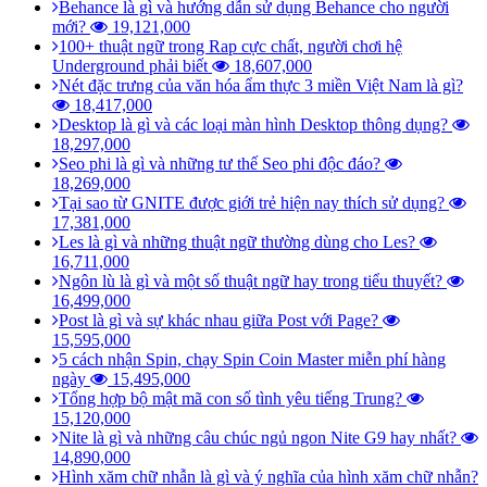
Behance là gì và hướng dẫn sử dụng Behance cho người
mới?
19,121,000
100+ thuật ngữ trong Rap cực chất, người chơi hệ
Underground phải biết
18,607,000
Nét đặc trưng của văn hóa ẩm thực 3 miền Việt Nam là gì?
18,417,000
Desktop là gì và các loại màn hình Desktop thông dụng?
18,297,000
Seo phi là gì và những tư thế Seo phi độc đáo?
18,269,000
Tại sao từ GNITE được giới trẻ hiện nay thích sử dụng?
17,381,000
Les là gì và những thuật ngữ thường dùng cho Les?
16,711,000
Ngôn lù là gì và một số thuật ngữ hay trong tiểu thuyết?
16,499,000
Post là gì và sự khác nhau giữa Post với Page?
15,595,000
5 cách nhận Spin, chạy Spin Coin Master miễn phí hàng
ngày
15,495,000
Tổng hợp bộ mật mã con số tình yêu tiếng Trung?
15,120,000
Nite là gì và những câu chúc ngủ ngon Nite G9 hay nhất?
14,890,000
Hình xăm chữ nhẫn là gì và ý nghĩa của hình xăm chữ nhẫn?