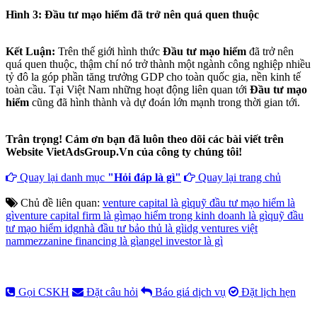
Hình 3: Đầu tư mạo hiểm đã trở nên quá quen thuộc
Kết Luận:
Trên thế giới hình thức
Đầu tư mạo hiểm
đã trở nên
quá quen thuộc, thậm chí nó trở thành một ngành công nghiệp nhiều
tỷ đô la góp phần tăng trưởng GDP cho toàn quốc gia, nền kinh tế
toàn cầu. Tại Việt Nam những hoạt động liên quan tới
Đầu tư mạo
hiểm
cũng đã hình thành và dự đoán lớn mạnh trong thời gian tới.
Trân trọng! Cảm ơn bạn đã luôn theo dõi các bài viết trên
Website VietAdsGroup.Vn của công ty chúng tôi!
Quay lại danh mục
"Hỏi đáp là gì"
Quay lại trang chủ
Chủ đề liên quan:
venture capital là gì
quỹ đầu tư mạo hiểm là
gì
venture capital firm là gì
mạo hiểm trong kinh doanh là gì
quỹ đầu
tư mạo hiểm idg
nhà đầu tư bảo thủ là gì
idg ventures việt
nam
mezzanine financing là gì
angel investor là gì
Gọi CSKH
Đặt câu hỏi
Báo giá dịch vụ
Đặt lịch hẹn