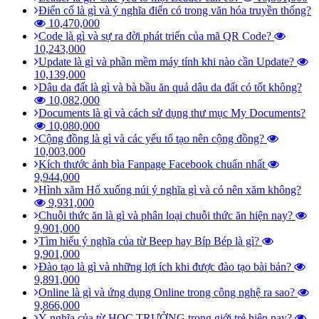
Điển cố là gì và ý nghĩa điển có trong văn hóa truyền thống?
10,470,000
Code là gì và sự ra đời phát triển của mã QR Code?
10,243,000
Update là gì và phần mềm máy tính khi nào cần Update?
10,139,000
Dâu da đất là gì và bà bầu ăn quả dâu da đất có tốt không?
10,082,000
Documents là gì và cách sử dụng thư mục My Documents?
10,080,000
Cộng đồng là gì và các yếu tố tạo nên cộng đồng?
10,003,000
Kích thước ảnh bìa Fanpage Facebook chuẩn nhất
9,944,000
Hình xăm Hổ xuống núi ý nghĩa gì và có nên xăm không?
9,931,000
Chuỗi thức ăn là gì và phân loại chuỗi thức ăn hiện nay?
9,901,000
Tìm hiểu ý nghĩa của từ Beep hay Bíp Bép là gì?
9,901,000
Đào tạo là gì và những lợi ích khi được đào tạo bài bản?
9,891,000
Online là gì và ứng dụng Online trong công nghệ ra sao?
9,866,000
Ý nghĩa của từ HỌC TRƯỞNG trong giới trẻ hiện nay?