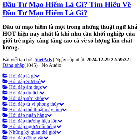
Đầu Tư Mạo Hiểm Là Gì? Tìm Hiểu Về
Đầu Tư Mạo Hiểm Là Gì?
Đầu tư mạo hiểm là một trong những thuật ngữ khá
HOT hiện nay nhất là khi nhu cầu khởi nghiệp của
giới trẻ ngày càng tăng cao cả về số lượng lẫn chất
lượng.
Bài viết tạo bởi:
VietAds
| Ngày cập nhật:
2024-12-29 22:59:32
|
Đăng nhập
(1045) - No Audio
Hỏi đáp là gì
Hỏi đáp SIM số
Hỏi đáp ẩm thực
Hỏi đáp du lịch
Hỏi đáp sức khỏe
Hỏi đáp tử vi phong thủy
Hỏi đáp thủ thuật máy tính
Hỏi đáp ngân hàng
Hỏi đáp thương hiệu lớn
Hỏi đáp người nổi tiếng
Những kỳ quan thế giới
Hỏi đáp động vật