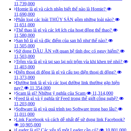
11,739,000
Homie là gì và cách nhận biết thế nào là Homie?
11,690,000
Phân loại các loài THỦY SẢN gồm những loài nào?
11,651,000
Thể thao là gì và các lợi ích của hoạt động thể thao?
11,580,000
San hô là gì và đặc điểm của san hô như thế nào?
11,505,000
Sử dụng DẦU ĂN với quan hệ tình dục có nguy hiểm?
11,503,000
Trộm vía là gì và tại sao lại nói trộm vía khi khen trẻ nhỏ?
11,403,000
Điện thoại di động là gì và cấu tạo điện thoại di động?
11,373,000
Đường link là gì và các loại đường link thường gặp hiện
nay?
11,354,000
Scam là gì? Những ý nghĩa của Scam
11,314,000
Feed là gì và ý nghĩa từ Feed trong thế giới công nghệ?
11,203,000
Software là gì và quá trình tạo Software trong bao lâu?
11,011,000
Link Facebook và cách dễ nhất để sử dụng link Facebook?
10,905,000
Leader là gì? Các yếu tố một Leader cần có?
10,801,000