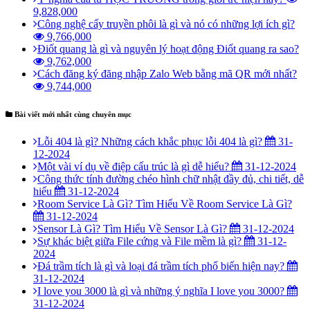
9,828,000
Công nghệ cấy truyền phôi là gì và nó có những lợi ích gì?
9,766,000
Điốt quang là gì và nguyên lý hoạt động Điốt quang ra sao?
9,762,000
Cách đăng ký đăng nhập Zalo Web bằng mã QR mới nhất?
9,744,000
Bài viết mới nhất cùng chuyên mục
Lỗi 404 là gì? Những cách khắc phục lỗi 404 là gì?
31-
12-2024
Một vài ví dụ về điệp cấu trúc là gì dễ hiểu?
31-12-2024
Công thức tính đường chéo hình chữ nhật đầy đủ, chi tiết, dễ
hiểu
31-12-2024
Room Service Là Gì? Tìm Hiểu Về Room Service Là Gì?
31-12-2024
Sensor Là Gì? Tìm Hiểu Về Sensor Là Gì?
31-12-2024
Sự khác biệt giữa File cứng và File mềm là gì?
31-12-
2024
Đá trầm tích là gì và loại đá trầm tích phổ biến hiện nay?
31-12-2024
I love you 3000 là gì và những ý nghĩa I love you 3000?
31-12-2024