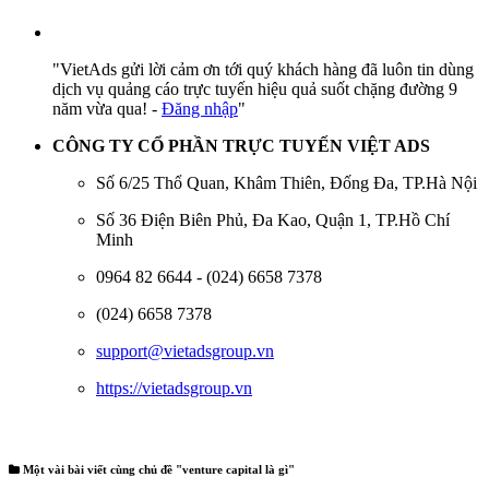
"VietAds gửi lời cảm ơn tới quý khách hàng đã luôn tin dùng
dịch vụ quảng cáo trực tuyến hiệu quả suốt chặng đường 9
năm vừa qua! -
Đăng nhập
"
CÔNG TY CỔ PHẦN TRỰC TUYẾN VIỆT ADS
Số 6/25 Thổ Quan, Khâm Thiên, Đống Đa, TP.Hà Nội
Số 36 Điện Biên Phủ, Đa Kao, Quận 1, TP.Hồ Chí
Minh
0964 82 6644 - (024) 6658 7378
(024) 6658 7378
support@vietadsgroup.vn
https://vietadsgroup.vn
Một vài bài viết cùng chủ đề "venture capital là gì"