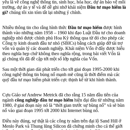
yếu là về công nghệ thông tin, sinh học, hóa học, dự án bảo vệ môi
trường, dự án y tế và để dễ ghi nhớ khái niệm
Đầu tư mạo hiểm là
gì?
chúng tôi xin tóm tắt lại những ý chính.
Nhiều thông tin cho rằng hình thức
Đầu tư mạo hiểm
được hình
thành vào những năm 1958 – 1960 khi đạo Luật Đầu tư cho doanh
nghiệp nhỏ được chính phủ Hoa Kỳ thông qua từ đó cho phép các
Công ty kinh doanh đầu tư nhỏ (SBICs) bằng cách giúp đỡ tài trợ
vốn và quản lý các doanh nghiệp. Khái niệm Vốn ở đây được hiểu
theo nghĩa hẹp chứ không theo nghĩa rộng, trong bài viết Vốn là
gì chúng tôi đã đề cập tới một số lớp nghĩa của Vốn.
Sau một thời gian dài phát triển cho tới giai đoạn 1995-2000 khi
công nghệ thông tin bùng nổ mạnh mẽ cũng là thời điểm mà các
quỹ đầu tư mạo hiểm phát triển cực thịnh kể từ khi hình thành.
Cựu Giáo sư Andrew Metrick đã cho rằng 15 năm đầu tiên của
ngành
công nghiệp đầu tư mạo hiểm
hiện đại đầu từ những năm
1980, ở giai đoạn này nó là “thời gian trước sự bùng nổ” và sẽ bùn
nổ vào giai đoạn 1995 tới 2000 khi Internet bùng nổ.
Điều này đúng, sự thật là các công ty nằm trên đại lộ Sand Hill ở
Menlo Park và Thung lũng Silicon đã chứng minh cho cả thế giới