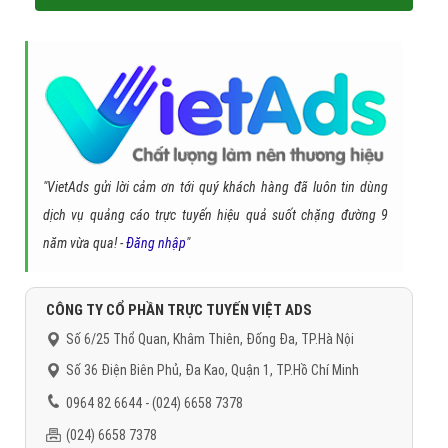
"VietAds gửi lời cảm ơn tới quý khách hàng đã luôn tin dùng
dịch vụ quảng cáo trực tuyến hiệu quả suốt chặng đường 9
năm vừa qua! -
Đăng nhập
"
CÔNG TY CỔ PHẦN TRỰC TUYẾN VIỆT ADS
Số 6/25 Thổ Quan, Khâm Thiên, Đống Đa, TP.Hà Nội
Số 36 Điện Biên Phủ, Đa Kao, Quận 1, TP.Hồ Chí Minh
0964 82 6644 - (024) 6658 7378
(024) 6658 7378