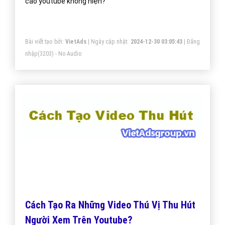
cáo youtube không hiện?
Bài viết tạo bởi:
VietAds
| Ngày cập nhật:
2024-12-30 03:05:43
|
Đăng
nhập
(3203) - No Audio
Cách Tạo Ra Những Video Thú Vị Thu Hút
Người Xem Trên Youtube?