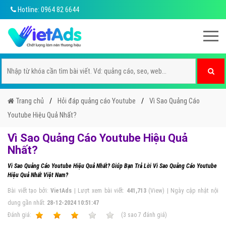
Hotline: 0964 82 6644
Trang chủ
Hỏi đáp quảng cáo Youtube
Vì Sao Quảng Cáo
Youtube Hiệu Quả Nhất?
Vì Sao Quảng Cáo Youtube Hiệu Quả
Nhất?
Vì Sao Quảng Cáo Youtube Hiệu Quả Nhất? Giúp Bạn Trả Lời Vì Sao Quảng Cáo Youtube
Hiệu Quả Nhất Việt Nam?
Bài viết tạo bởi:
VietAds
| Lượt xem bài viết:
441,713
(View) | Ngày cập nhật nội
dung gần nhất:
28-12-2024 10:51:47
Ðánh giá:
1
2
3
4
5
(
3
sao
7
đánh giá)