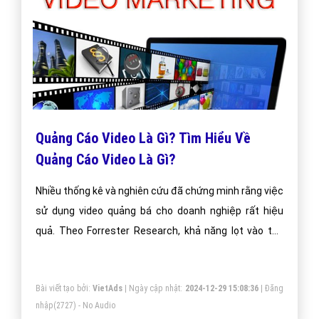
Quảng Cáo Video Là Gì? Tìm Hiểu Về
Quảng Cáo Video Là Gì?
Nhiều thống kê và nghiên cứu đã chứng minh rằng việc
sử dụng video quảng bá cho doanh nghiệp rất hiệu
quả. Theo Forrester Research, khả năng lọt vào top
đầu các quảng cáo thu hút của video cao hơn 50 lần
so với các dạng quảng cáo bằng văn bản truyền thống.
Bài viết tạo bởi:
VietAds
| Ngày cập nhật:
2024-12-29 15:08:36
|
Đăng
Đó chắc chắn là một số con số thống kê vô cùng ấn
nhập
(2727) - No Audio
tượng!