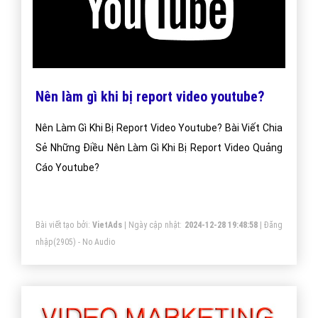
Nên làm gì khi bị report video youtube?
Nên Làm Gì Khi Bị Report Video Youtube? Bài Viết Chia
Sẻ Những Điều Nên Làm Gì Khi Bị Report Video Quảng
Cáo Youtube?
Bài viết tạo bởi:
VietAds
| Ngày cập nhật:
2024-12-28 19:48:58
|
Đăng
nhập
(2905) - No Audio