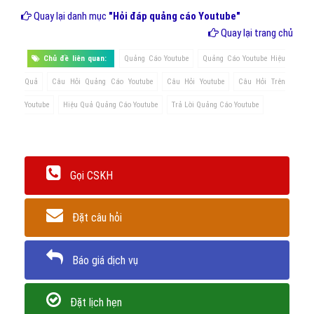
Quay lại danh mục
"Hỏi đáp quảng cáo Youtube"
Quay lại trang chủ
Chủ đề liên quan:
Quảng Cáo Youtube
Quảng Cáo Youtube Hiệu
Quả
Câu Hỏi Quảng Cáo Youtube
Câu Hỏi Youtube
Câu Hỏi Trên
Youtube
Hiệu Quả Quảng Cáo Youtube
Trả Lời Quảng Cáo Youtube
Gọi CSKH
Đặt câu hỏi
Báo giá dịch vụ
Đặt lịch hẹn