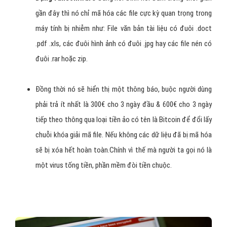
gần đây thì nó chỉ mã hóa các file cực kỳ quan trọng trong
máy tính bị nhiễm như: File văn bản tài liệu có đuôi .doct
.pdf .xls, các đuôi hình ảnh có đuôi .jpg hay các file nén có
đuôi .rar hoặc zip.
Đồng thời nó sẽ hiển thị một thông báo, buộc người dùng
phải trả ít nhất là 300€ cho 3 ngày đầu & 600€ cho 3 ngày
tiếp theo thông qua loại tiền ảo có tên là Bitcoin để đổi lấy
chuỗi khóa giải mã file. Nếu không các dữ liệu đã bị mã hóa
sẽ bị xóa hết hoàn toàn.Chính vì thế mà người ta gọi nó là
một virus tống tiền, phần mềm đòi tiền chuộc.