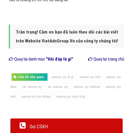
Trân trọng! Cảm ơn bạn đã luôn theo dõi các bài viết
trên Website VietAdsGroup.Vn của công ty chúng tôi!
Quay lại danh mục
"Hỏi đáp là gì"
Quay lại trang chủ
Chủ đề liên quan:
wanna cry là gì
wanna cry link
wanna cry
bkav
tải wanna cry
tai wanna cry
wanna cry android
wanna cry
wiki
wanna cry còn không
wanna cry virus là gì
Gọi CSKH