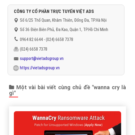
CÔNG TY CỔ PHẦN TRỰC TUYẾN VIỆT ADS
Số 6/25 Thổ Quan, Khâm Thiên, Đống Đa, TP.Hà Nội
Số 36 Điện Biên Phủ, Đa Kao, Quận 1, TP.Hồ Chí Minh
0964 82 6644 - (024) 6658 7378
(024) 6658 7378
support@vietadsgroup.vn
https://vietadsgroup.vn
Một vài bài viết cùng chủ đề "wanna cry là
gì"