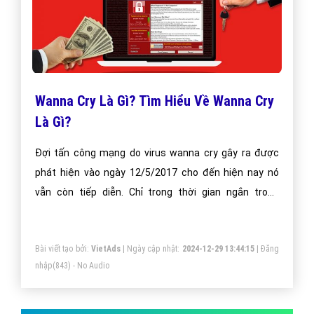
Wanna Cry Là Gì? Tìm Hiểu Về Wanna Cry
Là Gì?
Đợi tấn công mạng do virus wanna cry gây ra được
phát hiện vào ngày 12/5/2017 cho đến hiện nay nó
vẫn còn tiếp diễn. Chỉ trong thời gian ngắn trong
khoảng 3 ngày nó đã lây nhiễm sang trên 220.000
chiếc máy tính ở 150 quốc gia trong đó có cả Việt
Bài viết tạo bởi:
VietAds
| Ngày cập nhật:
2024-12-29 13:44:15
|
Đăng
Nam.
nhập
(843) - No Audio