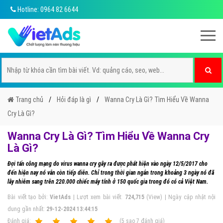
Hotline: 0964 82 6644
Trang chủ
Hỏi đáp là gì
Wanna Cry Là Gì? Tìm Hiểu Về Wanna
Cry Là Gì?
Wanna Cry Là Gì? Tìm Hiểu Về Wanna Cry
Là Gì?
Đợi tấn công mạng do virus wanna cry gây ra được phát hiện vào ngày 12/5/2017 cho
đến hiện nay nó vẫn còn tiếp diễn. Chỉ trong thời gian ngắn trong khoảng 3 ngày nó đã
lây nhiễm sang trên 220.000 chiếc máy tính ở 150 quốc gia trong đó có cả Việt Nam.
Bài viết tạo bởi:
VietAds
| Lượt xem bài viết:
724,715
(View) | Ngày cập nhật nội
dung gần nhất:
29-12-2024 13:44:15
Ðánh giá:
1
2
3
4
5
(
5
sao
7
đánh giá)