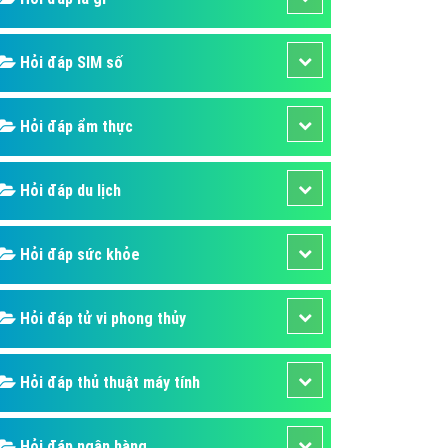
ụ Domain & Hosting
áp phần mềm
Hỏi đáp SIM số
áp quảng cáo TVC
p quảng cáo mobile
Hỏi đáp ẩm thực
p quảng cáo Online
áp quảng cáo Skype
Hỏi đáp du lịch
p Domain & Hosting
Hỏi đáp sức khỏe
p viết bài Marketing
 cáo Youtube
Hỏi đáp tử vi phong thủy
ụ quảng cáo Youtube
ụ quảng cáo Cốc Cốc
Hỏi đáp thủ thuật máy tính
ụ quảng cáo Tiktok
ụ quảng cáo Zalo
Hỏi đáp ngân hàng