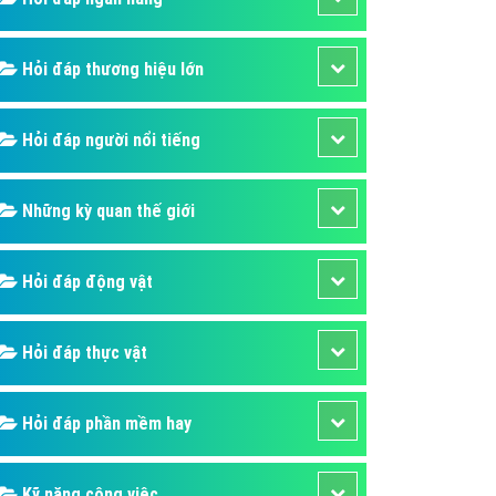
áp quảng cáo Youtube
kế ứng dụng
Hỏi đáp thương hiệu lớn
 cáo Cốc Cốc hiệu quả
Hỏi đáp người nổi tiếng
 cáo Zalo chuyên nghiệp
ghĩa
Những kỳ quan thế giới
à gì
mềm ứng dụng hay
Hỏi đáp động vật
Hỏi đáp thực vật
Hỏi đáp phần mềm hay
Kỹ năng công việc