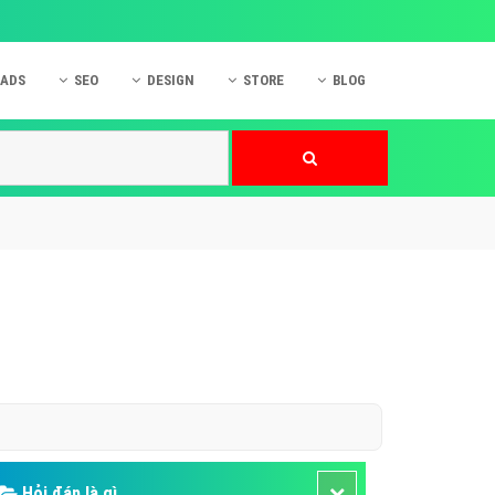
 ADS
SEO
DESIGN
STORE
BLOG
ner
 cáo Mobile
SEO Website
Thiết kế Web
nner
p quảng cáo Instagram
Dịch vụ SEO Website
Thiết kế Website
 cáo Zalo
Hỏi đáp SEO Google
Danh sách Website
 cáo Instagram
Thiết kế Landing Page
cáo Online
Dịch vụ thiết kế Website
 cáo Skype
Hỏi đáp Website
 cáo TVC
 cáo Cốc Cốc
mềm ứng dụng hay
Hỏi đáp là gì