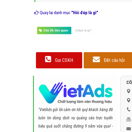
Quay lại danh mục
"Hỏi đáp là gì"
Chủ đề liên quan:
Debut là gì?
Gọi CSKH
Đặt câu hỏi
CÔ
"VietAds gửi lời cảm ơn tới quý khách hàng đã
luôn tin dùng dịch vụ quảng cáo trực tuyến
hiệu quả suốt chặng đường 9 năm vừa qua! -