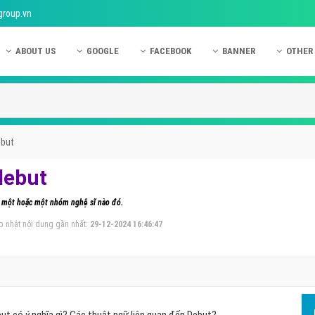
group.vn
ABOUT US
GOOGLE
FACEBOOK
BANNER
OTHER
Giới thiệu công ty Việt Ads
Kinh nghiệm quảng cáo Google
Kinh nghiệm quảng cáo Facebook
Dịch vụ quảng cáo Ban
Quảng
Hướng dẫn thanh toán Việt Ads
Kiến thức quảng cáo Google
Dịch vụ quảng cáo Facebook
Hỏi đáp quảng cáo Ba
Hỏi đá
Chính sách bảo mật Việt Ads
Dịch vụ quảng cáo Google
Kiến thức quảng cáo Facebook
Quảng cáo Banner
Quảng
ebut
Chính sách bảo hành & bảo trì Việt Ads
Quảng cáo Google Adwords
Quảng cáo Facebook
Quảng
debut
Liên hệ Việt Ads
Các hình thức quảng cáo Google
Hỏi đáp Facebook
Quảng 
ủa một hoặc một nhóm nghệ sĩ nào đó.
Chính sách đại lý Việt Ads
Hướng dẫn chạy quảng cáo Google
Quảng
p nhật nội dung gần nhất:
29-12-2024 16:46:47
Tiện ích mở rộng quảng cáo Google
Quảng
Hỏi đáp Google
Quảng
Phần 