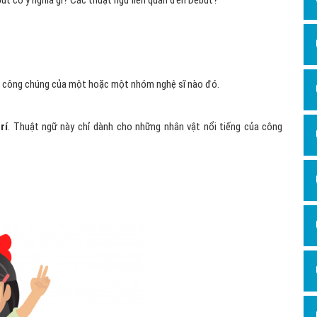
ebut có ý nghĩa gì? Các thuật ngữ liên quan đến Debut?
Dịch v
Hỏi đ
Hỏi đ
Hỏi đá
ước công chúng của một hoặc một nhóm nghệ sĩ nào đó.
Hỏi đá
rí
. Thuật ngữ này chỉ dành cho những nhân vật nổi tiếng của công
Hỏi đ
Hỏi đá
Hỏi đá
Quảng
Dịch v
Dịch v
Dịch v
Dịch v