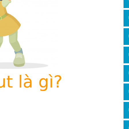
Hỏi đ
Thiết 
Quảng
Quảng
Định n
Nghĩa l
Phần 