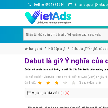
Hotline: 0964 82 6644
Email: support@vietads
Trang chủ
Hỏi đáp là gì
Debut là gì? Ý nghĩa của d
Debut là gì? Ý nghĩa của 
Debut có nghĩa là sự xuất hiện, ra mắt lần đầu tiên trước công chúng c
Bài viết tạo bởi:
VietAds
| Lượt xem bài viết:
611,261
(View) | Ngày cậ
Ðánh giá:
1
2
3
4
5
(
3
sao
6
đánh giá)
MỤC LỤC BÀI VIẾT
[HIỆN]