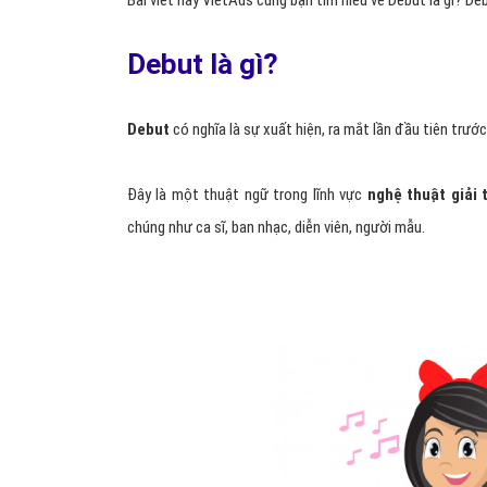
Bài viết này VietAds cùng bạn tìm hiểu về Debut là gì? D
Debut là gì?
Debut
có nghĩa là sự xuất hiện, ra mắt lần đầu tiên tr
Đây
là một thuật ngữ trong lĩnh vực
nghệ thuật giải t
chúng như ca sĩ, ban nhạc, diễn viên, người mẫu.