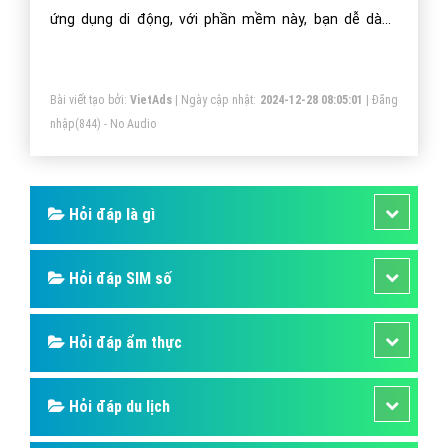
ứng dụng di động, với phần mềm này, bạn dễ dàng
quản lý các file PDF trên smartphone hay tablet. Bên
cạnh đó, bạn có thể chú thích, bình luận, tạo mật khẩu
Bài viết tạo bởi:
VietAds
| Ngày cập nhật:
2024-12-28 08:05:01
|
Đăng
trên file PDF hay in file pdf này. Ngoài ra, bạn có thể
nhập
(844) - No Audio
chia sẻ những file này lên các ứng dụng điện toán đám
mây như Dropbox, Google Driver.
Hỏi đáp là gì
Hỏi đáp SIM số
Hỏi đáp ẩm thực
Hỏi đáp du lịch