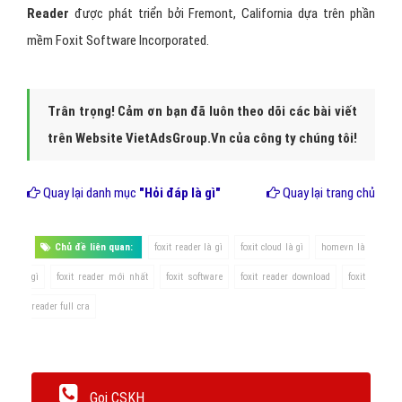
Reader
được phát triển bởi Fremont, California dựa trên phần
mềm Foxit Software Incorporated.
Trân trọng! Cảm ơn bạn đã luôn theo dõi các bài viết
trên Website VietAdsGroup.Vn của công ty chúng tôi!
Quay lại danh mục
"Hỏi đáp là gì"
Quay lại trang chủ
Chủ đề liên quan:
foxit reader là gì
foxit cloud là gì
homevn là
gì
foxit reader mới nhất
foxit software
foxit reader download
foxit
reader full cra
Gọi CSKH