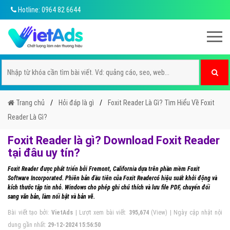
Hotline: 0964 82 6644
Trang chủ
Hỏi đáp là gì
Foxit Reader Là Gì? Tìm Hiểu Về Foxit
Reader Là Gì?
Foxit Reader là gì? Download Foxit Reader
tại đâu uy tín?
Foxit Reader được phát triển bởi Fremont, California dựa trên phần mềm Foxit
Software Incorporated. Phiên bản đầu tiên của Foxit Readercó hiệu suất khởi động và
kích thước tập tin nhỏ. Windows cho phép ghi chú thích và lưu file PDF, chuyển đổi
sang văn bản, làm nổi bật và bản vẽ.
Bài viết tạo bởi:
VietAds
| Lượt xem bài viết:
395,674
(View) | Ngày cập nhật nội
dung gần nhất:
29-12-2024 15:56:50