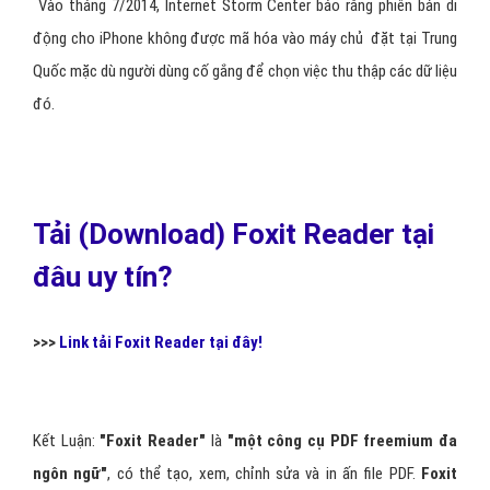
Vào tháng 7/2014, Internet Storm Center báo rằng phiên bản di
động cho iPhone không được mã hóa vào máy chủ đặt tại Trung
Quốc mặc dù người dùng cố gắng để chọn việc thu thập các dữ liệu
đó.
Tải (Download) Foxit Reader tại
đâu uy tín?
>>>
Link tải Foxit Reader tại đây!
Kết Luận:
"Foxit Reader"
là
"một công cụ PDF freemium đa
ngôn ngữ"
, có thể tạo, xem, chỉnh sửa và in ấn file PDF.
Foxit