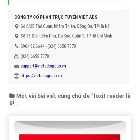
CÔNG TY CỔ PHẦN TRỰC TUYẾN VIỆT ADS
Số 6/25 Thổ Quan, Khâm Thiên, Đống Đa, TP.Hà Nội
Số 36 Điện Biên Phủ, Đa Kao, Quận 1, TP.Hồ Chí Minh
0964 82 6644 - (024) 6658 7378
(024) 6658 7378
support@vietadsgroup.vn
https://vietadsgroup.vn
Một vài bài viết cùng chủ đề "foxit reader là
gì"