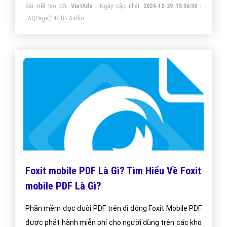
Bài viết tạo bởi:
VietAds
| Ngày cập nhật:
2024-12-29 15:56:50
|
nổi bật và bản vẽ.
FAQPage
(1473) - Audio
Foxit mobile PDF Là Gì? Tìm Hiểu Về Foxit
mobile PDF Là Gì?
Phần mềm đọc đuôi PDF trên di động Foxit Mobile PDF
được phát hành miễn phí cho người dùng trên các kho