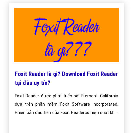
Foxit Reader là gì? Download Foxit Reader
tại đâu uy tín?
Foxit Reader được phát triển bởi Fremont, California
dựa trên phần mềm Foxit Software Incorporated.
Phiên bản đầu tiên của Foxit Readercó hiệu suất khởi
động và kích thước tập tin nhỏ. Windows cho phép ghi
chú thích và lưu file PDF, chuyển đổi sang văn bản, làm