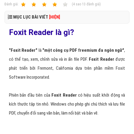
Ðánh giá:
1
2
3
4
5
(
4
sao
13
đánh giá)
MỤC LỤC BÀI VIẾT
[HIỆN]
Foxit Reader là gì?
"Foxit Reader"
là
"một công cụ PDF freemium đa ngôn ngữ"
,
có thể tạo, xem, chỉnh sửa và in ấn file PDF.
Foxit Reader
được
phát triển bởi Fremont, California dựa trên phần mềm Foxit
Software Incorporated.
Phiên bản đầu tiên của
Foxit Reader
có hiệu suất khởi động và
kích thước tập tin nhỏ. Windows cho phép ghi chú thích và lưu file
PDF, chuyển đổi sang văn bản, làm nổi bật và bản vẽ.