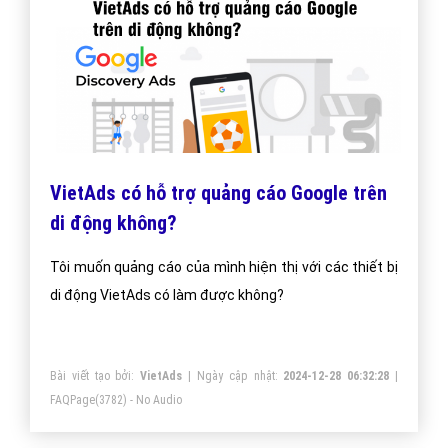
VietAds có hỗ trợ quảng cáo Google trên
di động không?
Tôi muốn quảng cáo của mình hiện thị với các thiết bị
di động VietAds có làm được không?
Bài viết tạo bởi:
VietAds
| Ngày cập nhật:
2024-12-28 06:32:28
|
FAQPage
(3782) - No Audio