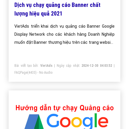
Dịch vụ chạy quảng cáo Banner chất
lượng hiệu quả 2021
VietAds triển khai dịch vụ quảng cáo Banner Google
Display Network cho các khách hàng Doanh Nghiệp
muốn đặt Banner thương hiệu trên các trang website
lớn, nổi tiếng.
Bài viết tạo bởi:
VietAds
| Ngày cập nhật:
2024-12-30 04:03:52
|
FAQPage
(4433) - No Audio