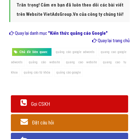
Trân trọng! Cảm ơn bạn đã luôn theo dõi các bài viết
trên Website VietAdsGroup.Vn của công ty chúng tôi!
Quay lại danh mục
"Kiến thức quảng cáo Google"
Quay lại trang chủ
Chủ đề liên quan:
quảng cáo google adwords
quang cao google
adwords
quảng cáo website
quang cao website
quang cao tu
khoa
quảng cáo từ khóa
quảng cáo google
Gọi CSKH
Đặt câu hỏi