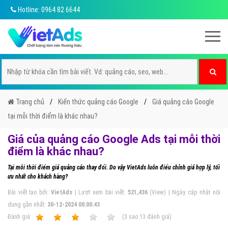
Hotline: 0964 82 6644
Trang chủ
Kiến thức quảng cáo Google
Giá quảng cáo Google
tại mỗi thời điểm là khác nhau?
Giá của quảng cáo Google Ads tại mỗi thời
điểm là khác nhau?
Tại mỗi thời điểm giá quảng cáo thay đổi. Do vậy VietAds luôn điểu chỉnh giá hợp lý, tối
ưu nhất cho khách hàng?
Bài viết tạo bởi:
VietAds
| Lượt xem bài viết:
521,436
(View) | Ngày cập nhật nội
dung gần nhất:
30-12-2024 00:00:43
Ðánh giá:
1
2
3
4
5
(
3
sao
13
đánh giá)