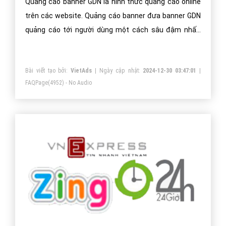
Quảng cáo banner GDN là hình thức quảng cáo online
trên các website. Quảng cáo banner đưa banner GDN
quảng cáo tới người dùng một cách sâu đậm nhất,
nâng tầm thương hiệu doanh nghiệp.
Bài viết tạo bởi:
VietAds
| Ngày cập nhật:
2024-12-30 03:47:01
|
FAQPage
(4952) - No Audio