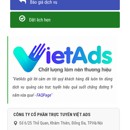
Báo giá dịch vụ
Đặt lịch hẹn
"VietAds gửi lời cảm ơn tới quý khách hàng đã luôn tin dùng
dịch vụ quảng cáo trực tuyến hiệu quả suốt chặng đường 9
năm vừa qua! -
FAQPage
"
CÔNG TY CỔ PHẦN TRỰC TUYẾN VIỆT ADS
Số 6/25 Thổ Quan, Khâm Thiên, Đống Đa, TP.Hà Nội