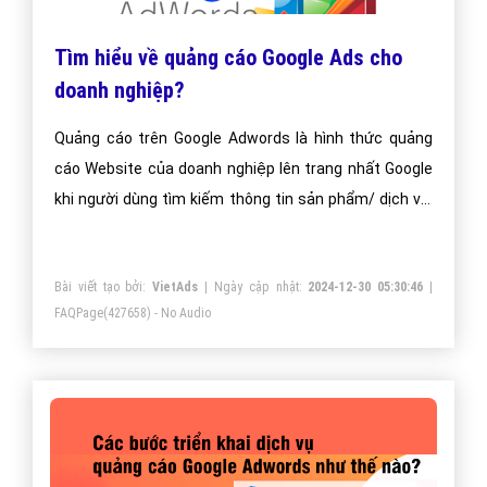
Tìm hiểu về quảng cáo Google Ads cho
doanh nghiệp?
Quảng cáo trên Google Adwords là hình thức quảng
cáo Website của doanh nghiệp lên trang nhất Google
khi người dùng tìm kiếm thông tin sản phẩm/ dịch vụ.
Doanh nghiệp sẽ có rất nhiều khách hàng mà chỉ phải
trả chi phí quảng cáo khi người xem click vào quảng
Bài viết tạo bởi:
VietAds
| Ngày cập nhật:
2024-12-30 05:30:46
|
cáo của mình!
FAQPage
(427658) - No Audio