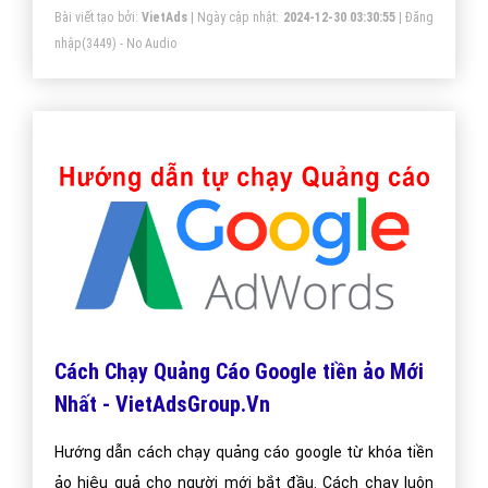
Bài viết tạo bởi:
VietAds
| Ngày cập nhật:
2024-12-30 03:30:55
|
Đăng
nhập
(3449) - No Audio
Cách Chạy Quảng Cáo Google tiền ảo Mới
Nhất - VietAdsGroup.Vn
Hướng dẫn cách chạy quảng cáo google từ khóa tiền
ảo hiệu quả cho người mới bắt đầu. Cách chạy luôn