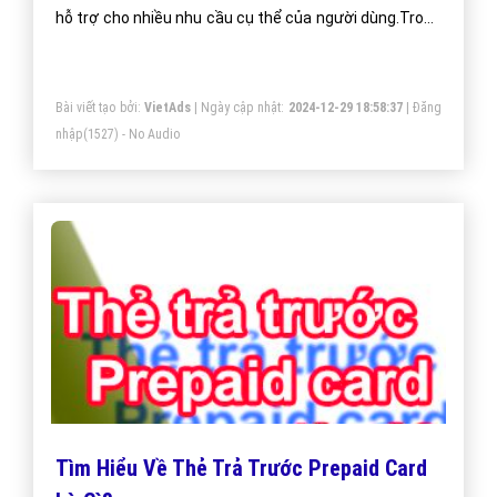
hỗ trợ cho nhiều nhu cầu cụ thể của người dùng.Trong
phần mềm Evernote ghi chú có thể là đoạn văn, danh
sách, hình ảnh, chữ viết tay và nhiều dữ liệu khác. Sử
Bài viết tạo bởi:
VietAds
| Ngày cập nhật:
2024-12-29 18:58:37
|
Đăng
dụng Evernote giúp người dùng có thể lưu trữ mọi loại
nhập
(1527) - No Audio
thông tin người dùng thu thập cho mục đích cụ thể
của mình.
Tìm Hiểu Về Thẻ Trả Trước Prepaid Card