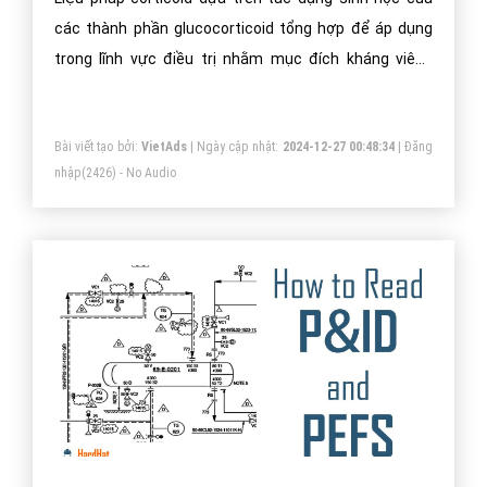
các thành phần glucocorticoid tổng hợp để áp dụng
trong lĩnh vực điều trị nhằm mục đích kháng viêm,
chống dị ứng và ức chế miễn dịch. Corticoid dạng tổng
hợp có tác dụng mạnh hơn so với corticoid nội sinh.
Bài viết tạo bởi:
VietAds
| Ngày cập nhật:
2024-12-27 00:48:34
|
Đăng
nhập
(2426) - No Audio