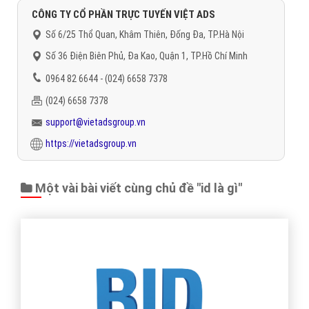
CÔNG TY CỔ PHẦN TRỰC TUYẾN VIỆT ADS
Số 6/25 Thổ Quan, Khâm Thiên, Đống Đa, TP.Hà Nội
Số 36 Điện Biên Phủ, Đa Kao, Quận 1, TP.Hồ Chí Minh
0964 82 6644 - (024) 6658 7378
(024) 6658 7378
support@vietadsgroup.vn
https://vietadsgroup.vn
Một vài bài viết cùng chủ đề "id là gì"