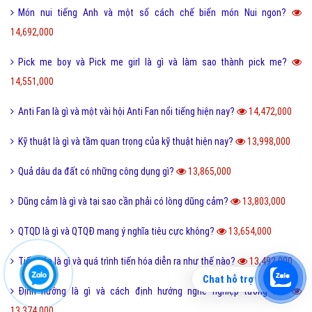
Món nui tiếng Anh và một số cách chế biến món Nui ngon?
14,692,000
Pick me boy và Pick me girl là gì và làm sao thành pick me?
14,551,000
Anti Fan là gì và một vài hội Anti Fan nổi tiếng hiện nay?
14,472,000
Kỹ thuật là gì và tầm quan trọng của kỹ thuật hiện nay?
13,998,000
Quả dâu da đất có những công dụng gì?
13,865,000
Dũng cảm là gì và tại sao cần phải có lòng dũng cảm?
13,803,000
QTQD là gì và QTQĐ mang ý nghĩa tiêu cực không?
13,654,000
Tiến hóa là gì và quá trình tiến hóa diễn ra như thế nào?
13,492,000
Chat hỗ trợ
Định hướng là gì và cách định hướng nghề nghiệp tương lai?
13,374,000