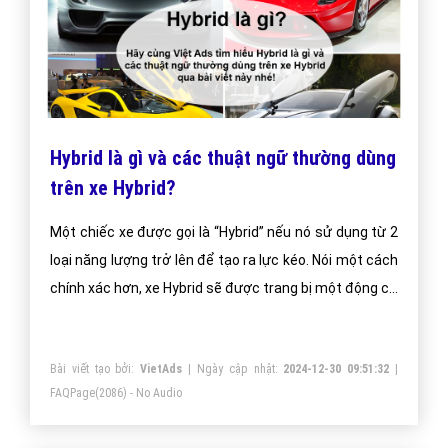
Hybrid là gì và các thuật ngữ thường dùng
trên xe Hybrid?
Một chiếc xe được gọi là “Hybrid” nếu nó sử dụng từ 2
loại năng lượng trở lên để tạo ra lực kéo. Nói một cách
chính xác hơn, xe Hybrid sẽ được trang bị một động cơ
đốt trong truyền thống, một bình chứa nhiên liệu, một
khối pin và một hay nhiều động cơ điện
Bài viết tạo bởi:
VietAds
| Ngày cập nhật:
2024-12-30 09:51:32
|
FAQPage
(2086) - No Audio