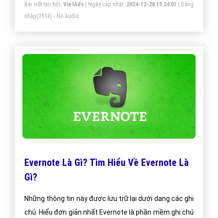
Bài viết tạo bởi:
VietAds
| Ngày cập nhật:
2024-12-28 15:24:01
|
Đăng
buộc của hệ thống thông tin liên lạc của thế giới để
nhập
(1918) - No Audio
phân biệt các thẻ sim với nhau, giống như số Chứng
minh nhân dân, số hộ chiếu vậy. iPhone cũng có IMEI
đó
Evernote Là Gì? Tìm Hiểu Về Evernote Là
Gì?
Những thông tin này được lưu trữ lại dưới dạng các ghi
chú. Hiểu đơn giản nhất Evernote là phần mềm ghi chú