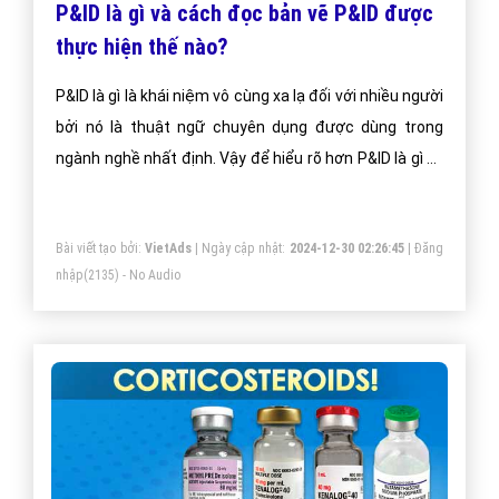
P&ID là gì và cách đọc bản vẽ P&ID được
thực hiện thế nào?
P&ID là gì là khái niệm vô cùng xa lạ đối với nhiều người
bởi nó là thuật ngữ chuyên dụng được dùng trong
ngành nghề nhất định. Vậy để hiểu rõ hơn P&ID là gì và
những thông tin thú vị về lĩnh vực này, các bạn hãy
cùng đồng hành với bài viết sau của VietAdsGroup.Vn
Bài viết tạo bởi:
VietAds
| Ngày cập nhật:
2024-12-30 02:26:45
|
Đăng
nhé!
nhập
(2135) - No Audio