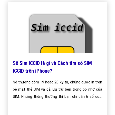
Số Sim ICCID là gì và Cách tìm số SIM
ICCID trên iPhone?
Nó thường gồm 19 hoặc 20 ký tự, chúng được in trên
bề mặt thẻ SIM và cả lưu trữ bên trong bộ nhớ của
SIM. Nhưng thông thường thì bạn chỉ cần 6 số cuối
cùng thôi.Dãy số ICCID là duy nhất và đặc điểm nhận
dạng riêng cho thẻ SIM của bạn. Đó là yêu cầu bắt