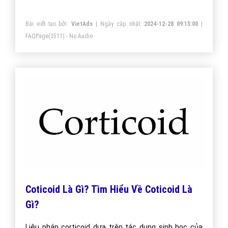
một con số ID.
Bài viết tạo bởi:
VietAds
| Ngày cập nhật:
2024-12-28 09:15:00
|
FAQPage
(3511) - No Audio
Coticoid Là Gì? Tìm Hiểu Về Coticoid Là
Gì?
Liệu pháp corticoid dựa trên tác dụng sinh học của