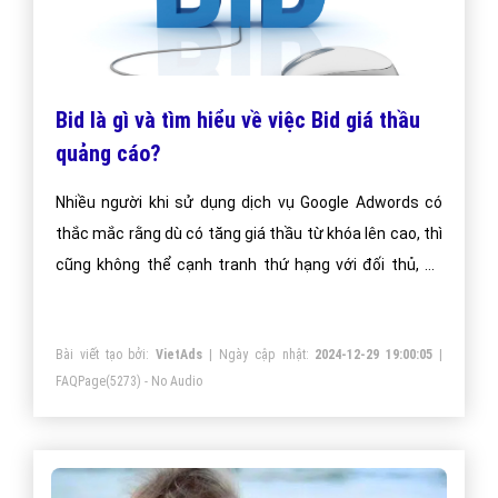
Bid là gì và tìm hiểu về việc Bid giá thầu
quảng cáo?
Nhiều người khi sử dụng dịch vụ Google Adwords có
thắc mắc rằng dù có tăng giá thầu từ khóa lên cao, thì
cũng không thể cạnh tranh thứ hạng với đối thủ, họ
cho rằng đối thủ đã đầu tư kinh phí lớn và đấu thầu giá
từ khóa quá cao.
Bài viết tạo bởi:
VietAds
| Ngày cập nhật:
2024-12-29 19:00:05
|
FAQPage
(5273) - No Audio