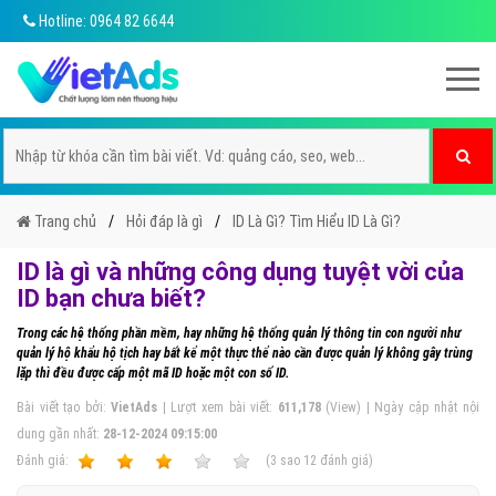
Hotline: 0964 82 6644
Trang chủ
Hỏi đáp là gì
ID Là Gì? Tìm Hiểu ID Là Gì?
ID là gì và những công dụng tuyệt vời của
ID bạn chưa biết?
Trong các hệ thống phần mềm, hay những hệ thống quản lý thông tin con người như
quản lý hộ khẩu hộ tịch hay bất kể một thực thể nào cần được quản lý không gây trùng
lặp thì đều được cấp một mã ID hoặc một con số ID.
Bài viết tạo bởi:
VietAds
| Lượt xem bài viết:
611,178
(View) | Ngày cập nhật nội
dung gần nhất:
28-12-2024 09:15:00
Ðánh giá:
1
2
3
4
5
(
3
sao
12
đánh giá)