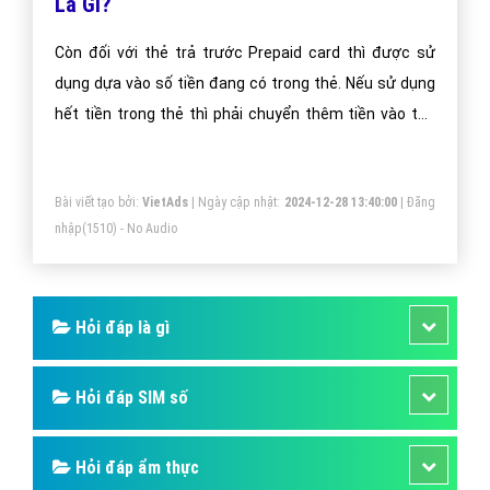
Là Gì?
Còn đối với thẻ trả trước Prepaid card thì được sử
dụng dựa vào số tiền đang có trong thẻ. Nếu sử dụng
hết tiền trong thẻ thì phải chuyển thêm tiền vào thẻ
này. Tóm lại thẻ này hoàn toàn cách ly với tài khoản
ngân hàng của bạn.
Bài viết tạo bởi:
VietAds
| Ngày cập nhật:
2024-12-28 13:40:00
|
Đăng
nhập
(1510) - No Audio
Hỏi đáp là gì
Hỏi đáp SIM số
Hỏi đáp ẩm thực