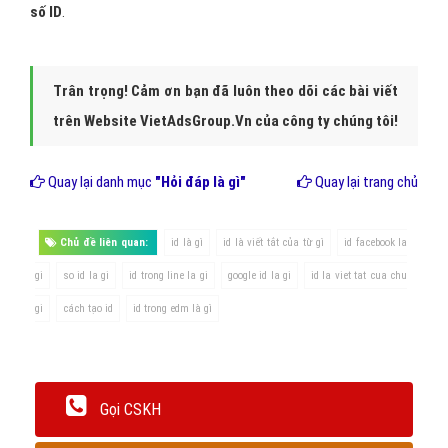
số ID
.
Trân trọng! Cảm ơn bạn đã luôn theo dõi các bài viết
trên Website VietAdsGroup.Vn của công ty chúng tôi!
Quay lại danh mục
"Hỏi đáp là gì"
Quay lại trang chủ
Chủ đề liên quan:
id là gì
id là viết tắt của từ gì
id facebook la
gi
so id la gi
id trong line la gi
google id la gi
id la viet tat cua chu
gi
cách tạo id
id trong edm là gì
Gọi CSKH