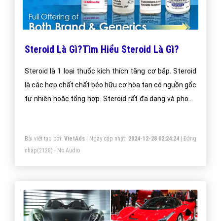
Steroid Là Gì?Tìm Hiểu Steroid Là Gì?
Steroid là 1 loại thuốc kích thích tăng cơ bắp. Steroid
là các hợp chất chất béo hữu cơ hòa tan có nguồn gốc
tự nhiên hoặc tổng hợp. Steroid rất đa dạng và phong
phú, bao gồm các hình thức của một số loại vitamine
D, digitalis, sterol (ví dụ: cholesterol) và các axit mật.
Bài viết tạo bởi:
VietAds
| Ngày cập nhật:
2024-12-28 02:24:24
|
Đăng
nhập
(2128) - No Audio