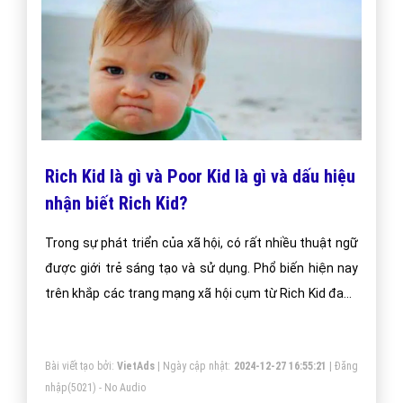
Rich Kid là gì và Poor Kid là gì và dấu hiệu
nhận biết Rich Kid?
Trong sự phát triển của xã hội, có rất nhiều thuật ngữ
được giới trẻ sáng tạo và sử dụng. Phổ biến hiện nay
trên khắp các trang mạng xã hội cụm từ Rich Kid đang
là trào lưu và được nhiều bạn trẻ quan tâm. Vậy Rich
Kid là gì? Poor Kid là gì? Dấu hiệu nhận biết Rich Kid
Bài viết tạo bởi:
VietAds
| Ngày cập nhật:
2024-12-27 16:55:21
|
Đăng
chính hiệu. Cùng tìm hiểu tại bài viết sau nhé!
nhập
(5021) - No Audio