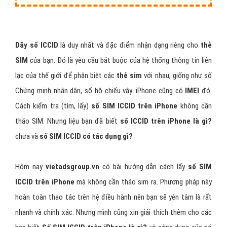
Dãy số ICCID
là duy nhất và đặc điểm nhận dạng riêng cho
thẻ
SIM
của bạn. Đó là yêu cầu bắt buộc của hệ thống thông tin liên
lạc của thế giới để phân biệt các
thẻ sim
với nhau, giống như số
Chứng minh nhân dân, số hộ chiếu vậy. iPhone cũng có
IMEI
đó.
Cách kiểm tra (tìm, lấy)
số SIM ICCID
trên iPhone
không cần
tháo
SIM. Nhưng liệu bạn đã biết
số ICCID trên iPhone là gì?
chưa và
số
SIM ICCID
có tác dụng gì?
Hôm nay
vietadsgroup.vn
có bài hướng dẫn cách lấy
số SIM
ICCID
trên iPhone
mà không cần tháo sim ra. Phương pháp này
hoàn toàn thao tác trên hệ điều hành nên bạn sẽ yên tâm là rất
nhanh và chính xác. Nhưng mình cũng xin giải thích thêm cho các