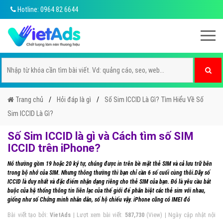
Hotline: 0964 82 6644
Trang chủ
Hỏi đáp là gì
Số Sim ICCID Là Gì? Tìm Hiểu Về Số
Sim ICCID Là Gì?
Số Sim ICCID là gì và Cách tìm số SIM
ICCID trên iPhone?
Nó thường gồm 19 hoặc 20 ký tự, chúng được in trên bề mặt thẻ SIM và cả lưu trữ bên
trong bộ nhớ của SIM. Nhưng thông thường thì bạn chỉ cần 6 số cuối cùng thôi.Dãy số
ICCID là duy nhất và đặc điểm nhận dạng riêng cho thẻ SIM của bạn. Đó là yêu cầu bắt
buộc của hệ thống thông tin liên lạc của thế giới để phân biệt các thẻ sim với nhau,
giống như số Chứng minh nhân dân, số hộ chiếu vậy. iPhone cũng có IMEI đó
Bài viết tạo bởi:
VietAds
| Lượt xem bài viết:
587,730
(View) | Ngày cập nhật nội