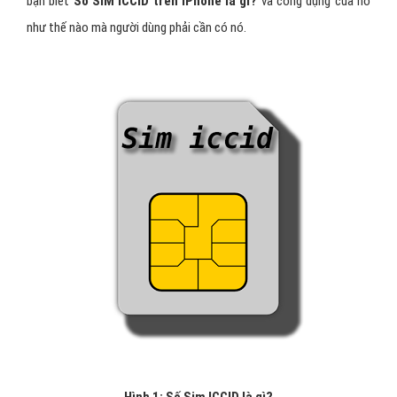
bạn biết
Số SIM ICCID
trên iPhone là gì?
và công dụng của nó
như thế nào mà người dùng phải cần có nó.