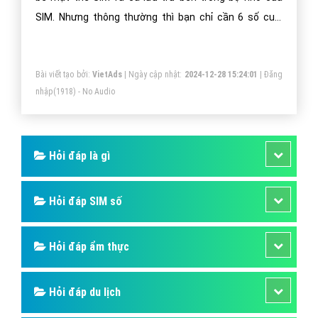
SIM. Nhưng thông thường thì bạn chỉ cần 6 số cuối
cùng thôi.Dãy số ICCID là duy nhất và đặc điểm nhận
dạng riêng cho thẻ SIM của bạn. Đó là yêu cầu bắt
Bài viết tạo bởi:
VietAds
| Ngày cập nhật:
2024-12-28 15:24:01
|
Đăng
buộc của hệ thống thông tin liên lạc của thế giới để
nhập
(1918) - No Audio
phân biệt các thẻ sim với nhau, giống như số Chứng
minh nhân dân, số hộ chiếu vậy. iPhone cũng có IMEI
đó
Hỏi đáp là gì
Hỏi đáp SIM số
Hỏi đáp ẩm thực
Hỏi đáp du lịch