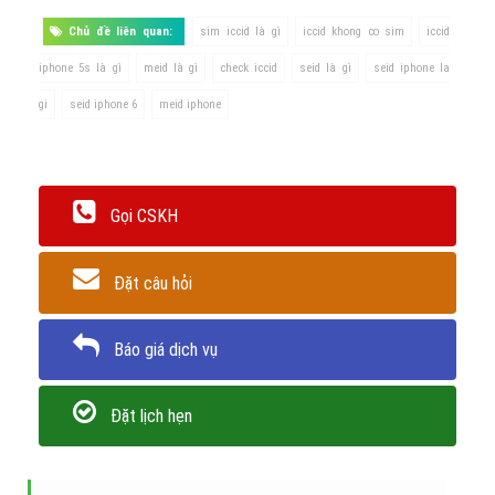
Chủ đề liên quan:
sim iccid là gì
iccid khong co sim
iccid
iphone 5s là gì
meid là gì
check iccid
seid là gì
seid iphone la
gi
seid iphone 6
meid iphone
Gọi CSKH
Đặt câu hỏi
Báo giá dịch vụ
Đặt lịch hẹn