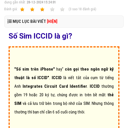
dung gần nhất:
28-12-2024 15:24:01
Ðánh giá:
1
2
3
4
5
(
3
sao
18
đánh giá)
MỤC LỤC BÀI VIẾT
[HIỆN]
Số Sim ICCID là gì?
"Số sim trên iPhone"
hay"
còn gọi theo ngôn ngữ kỹ
thuật là số ICCID"
.
ICCID
là viết tắt của cụm từ tiếng
Anh
Integrates Circuit Card Identifier
.
ICCID
thường
gồm 19 hoặc 20 ký tự, chúng được in trên bề mặt
thẻ
SIM
và cả lưu trữ bên trong bộ nhớ của
SIM. Nhưng thông
thường thì bạn chỉ cần 6 số cuối cùng thôi.