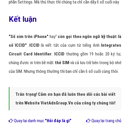
phần Settings. Mà thú thực thì chúng ta chỉ cần dãy 6 số cuối này
Kết luận
"Số sim trên iPhone"
hay"
còn gọi theo ngôn ngữ kỹ thuật là
số ICCID"
.
ICCID
là viết tắt của cụm từ tiếng Anh
Integrates
Circuit Card Identifier
.
ICCID
thường gồm 19 hoặc 20 ký tự,
chúng được in trên bề mặt
thẻ SIM
và cả lưu trữ bên trong bộ nhớ
của
SIM. Nhưng thông thường thì bạn chỉ cần 6 số cuối cùng thôi.
Trân trọng! Cảm ơn bạn đã luôn theo dõi các bài viết
trên Website VietAdsGroup.Vn của công ty chúng tôi!
Quay lại danh mục
"Hỏi đáp là gì"
Quay lại trang chủ