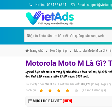
Hotline: 0964 82 6644
Email: support@vietads
Trang chủ
Hỏi đáp là gì
Motorola Moto M Là Gì? Tì
Motorola Moto M Là Gì? 
Sự xuất hiện của Moto M trang bị màn hình 5.5 inch Full HD, bộ xử lý H
đèn flash LED, camera selfie 13 MP và pin 3050 mAh.
Bài viết tạo bởi:
VietAds
| Lượt xem bài viết:
782,128
(View) | Ngày cậ
Ðánh giá:
1
2
3
4
5
(
4
sao
11
đánh giá)
MỤC LỤC BÀI VIẾT
[HIỆN]