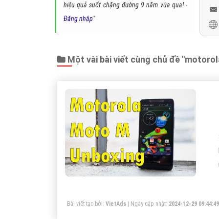
hiệu quả suốt chặng đường 9 năm vừa qua! -
Đăng nhập
"
Một vài bài viết cùng chủ đề "motorol
Bài viết tạo bởi:
VietAds
| Ngày cập nhật:
2024-12-29 09:44:49