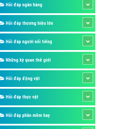
Hỏi đáp ngân hàng
áp quảng cáo Youtube
kế ứng dụng
Hỏi đáp thương hiệu lớn
 cáo Cốc Cốc hiệu quả
 cáo Zalo chuyên nghiệp
Hỏi đáp người nổi tiếng
ghĩa
à gì
Những kỳ quan thế giới
mềm ứng dụng hay
Hỏi đáp động vật
Hỏi đáp thực vật
Hỏi đáp phần mềm hay