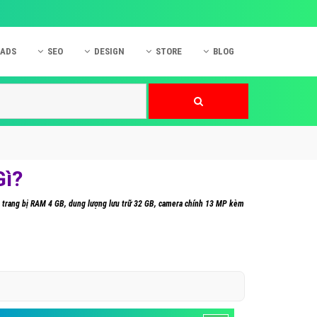
 ADS
SEO
DESIGN
STORE
BLOG
ner
 cáo Mobile
SEO Website
Thiết kế Web
nner
p quảng cáo Instagram
Dịch vụ SEO Website
Thiết kế Website
 cáo Zalo
Hỏi đáp SEO Google
Danh sách Website
 cáo Instagram
Thiết kế Landing Page
Gì?
cáo Online
Dịch vụ thiết kế Website
ũng trang bị RAM 4 GB, dung lượng lưu trữ 32 GB, camera chính 13 MP kèm
 cáo Skype
Hỏi đáp Website
 cáo TVC
 cáo Cốc Cốc
mềm ứng dụng hay