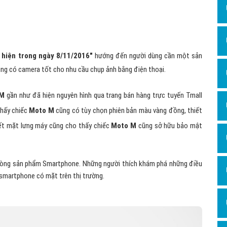
Dịch v
Hỏi đ
Hỏi đ
 hiện trong ngày 8/11/2016"
hướng đến người dùng cần một sản
Hỏi đá
ũng có camera tốt cho nhu cầu chụp ảnh bằng điện thoại.
Hỏi đá
Hỏi đ
 M
gần như đã hiện nguyên hình qua trang bán hàng trực tuyến Tmall
hấy chiếc
Moto M
cũng có tùy chọn phiên bản màu vàng đồng, thiết
Hỏi đá
iết mặt lưng máy cũng cho thấy chiếc
Moto M
cũng sở hữu bảo mật
Hỏi đá
Quảng
c dòng sản phẩm Smartphone. Những người thích khám phá những điều
Dịch v
 smartphone có mặt trên thị trường.
Dịch v
Dịch v
Dịch v