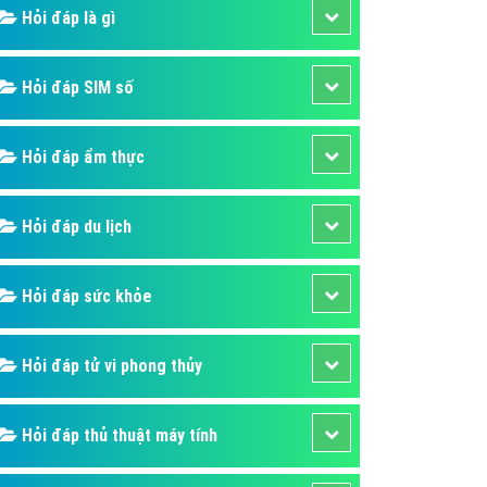
ụ Domain & Hosting
Hỏi đáp là gì
áp phần mềm
áp quảng cáo TVC
Hỏi đáp SIM số
p quảng cáo mobile
Hỏi đáp ẩm thực
p quảng cáo Online
áp quảng cáo Skype
Hỏi đáp du lịch
p Domain & Hosting
p viết bài Marketing
Hỏi đáp sức khỏe
 cáo Youtube
ụ quảng cáo Youtube
Hỏi đáp tử vi phong thủy
ụ quảng cáo Cốc Cốc
ụ quảng cáo Tiktok
Hỏi đáp thủ thuật máy tính
ụ quảng cáo Zalo