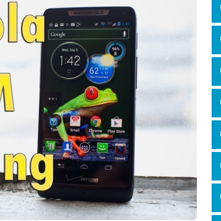
Hỏi đ
Thiết 
Quảng
Quảng
Định n
Nghĩa l
Phần 