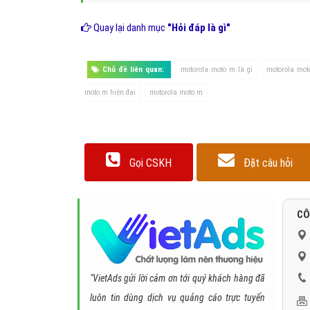
Quay lại danh mục
"Hỏi đáp là gì"
Chủ đề liên quan:
motorola moto m là gì
motorola mot
moto m hiện đại
motorola moto m
Gọi CSKH
Đặt câu hỏi
CÔ
"VietAds gửi lời cảm ơn tới quý khách hàng đã
luôn tin dùng dịch vụ quảng cáo trực tuyến