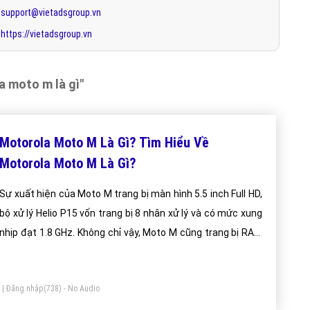
support@vietadsgroup.vn
https://vietadsgroup.vn
a moto m là gì"
Motorola Moto M Là Gì? Tìm Hiểu Về
Motorola Moto M Là Gì?
Sự xuất hiện của Moto M trang bị màn hình 5.5 inch Full HD,
bộ xử lý Helio P15 vốn trang bị 8 nhân xử lý và có mức xung
nhịp đạt 1.8 GHz. Không chỉ vậy, Moto M cũng trang bị RAM
4 GB, dung lượng lưu trữ 32 GB, camera chính 13 MP kèm
đèn flash LED, camera selfie 13 MP và pin 3050 mAh.
|
Đăng nhập
(738) - No Audio