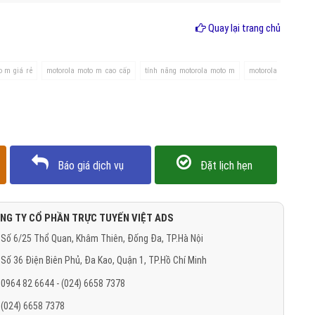
Quay lại trang chủ
o m giá rẻ
motorola moto m cao cấp
tính năng motorola moto m
motorola
Báo giá dịch vụ
Đặt lịch hẹn
NG TY CỔ PHẦN TRỰC TUYẾN VIỆT ADS
Số 6/25 Thổ Quan, Khâm Thiên, Đống Đa, TP.Hà Nội
Số 36 Điện Biên Phủ, Đa Kao, Quận 1, TP.Hồ Chí Minh
0964 82 6644 - (024) 6658 7378
(024) 6658 7378